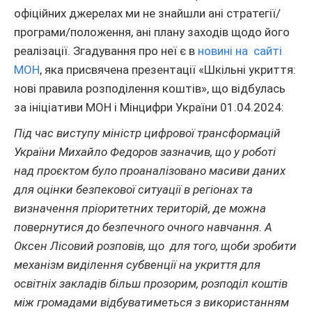
офіційних джерелах ми не знайшли ані стратегії/
програми/положення, ані плану заходів щодо його
реалізації. Згадування про неї є в
новині на сайті
МОН
, яка присвячена презентації «Шкільні укриття:
нові правила розподілення коштів», що відбулась
за ініціативи МОН і Мінцифри України 01.04.2024:
Під час виступу міністр цифрової трансформацій
України Михайло Федоров зазначив, що у роботі
над проєктом було проаналізовано масиви даних
для оцінки безпекової ситуації в регіонах та
визначення пріоритетних територій, де можна
повернутися до безпечного очного навчання. А
Оксен Лісовий розповів, що для того, щоби зробити
механізм виділення субвенції на укриття для
освітніх закладів більш прозорим, розподіл коштів
між громадами відбуватиметься з використанням