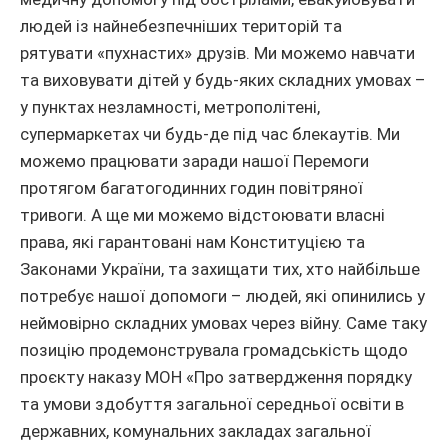
людей із найнебезпечніших територій та
рятувати «пухнастих» друзів. Ми можемо навчати
та виховувати дітей у будь-яких складних умовах –
у пунктах незламності, метрополітені,
супермаркетах чи будь-де під час блекаутів. Ми
можемо працювати заради нашої Перемоги
протягом багатогодинних годин повітряної
тривоги. А ще ми можемо відстоювати власні
права, які гарантовані нам Конституцією та
Законами України, та захищати тих, хто найбільше
потребує нашої допомоги – людей, які опинились у
неймовірно складних умовах через війну. Саме таку
позицію продемонструвала громадськість щодо
проєкту наказу МОН «Про затвердження порядку
та умови здобуття загальної середньої освіти в
державних, комунальних закладах загальної