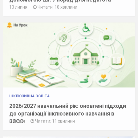
13 липня
Читати: 18 хвилини
ІНКЛЮЗИВНА ОСВІТА
2026/2027 навчальний рік: оновлені підходи
до організації інклюзивного навчання в
ЗЗСО
8 липня
Читати: 11 хвилини