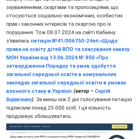
зауваженнями, скаргами та пропозиціями, що
стосуються соціально-економічних, особистих
прав і законних інтересів та скаргою про їх
порушення. Тож 08.07.2024 на сайті Кабміну
з'явилась
петиція №41/006750-24еп
«Щодо
права на освіту дітей ВПО та скасування наказу
МОН України від 13.06.2024 № 850 «Про
затвердження Порядку та умов здобуття
загальної середньої освіти в комунальних
закладах загальної середньої освіти в умовах
воєнного стану в Україні»
(автор –
Сергій
Борисенко
)
. За менш ніж 2 дні голосування петицію
підписали понад 25 000 осіб. І ця кількість
продовжує збільшуватись.