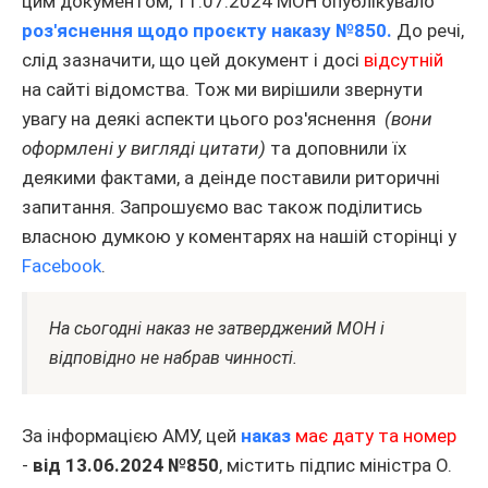
цим документом, 11.07.2024 МОН опублікувало
роз'яснення щодо проєкту наказу №850.
До речі,
слід зазначити, що цей документ і досі
відсутній
на сайті відомства. Тож ми вирішили звернути
увагу на деякі аспекти цього роз'яснення
(вони
оформлені у вигляді цитати)
та доповнили їх
деякими фактами, а деінде поставили риторичні
запитання. Запрошуємо вас також поділитись
власною думкою у коментарях на нашій сторінці у
Facebook
.
На сьогодні наказ не затверджений МОН і
відповідно не набрав чинності.
За інформацією АМУ, цей
наказ
має дату та номер
-
від 13.06.2024 №850
, містить підпис міністра О.