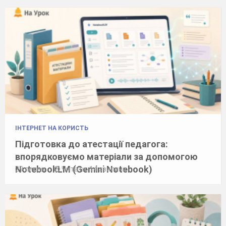
ІНТЕРНЕТ НА КОРИСТЬ
Підготовка до атестації педагога:
впорядковуємо матеріали за допомогою
NotebookLM (Gemini Notebook)
29 липня
Читати: 14 хвилини