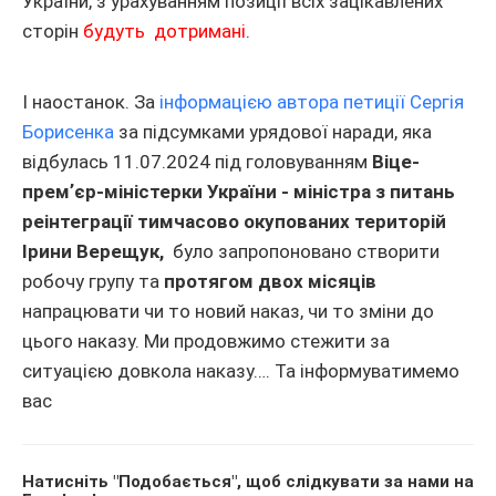
України, з урахуванням позиції всіх зацікавлених
сторін
будуть дотримані
.
І наостанок. За
інформацією автора петиції Сергія
Борисенка
за підсумками урядової наради, яка
відбулась 11.07.2024 під головуванням
Віце-
премʼєр-міністерки України - міністра з питань
реінтеграції тимчасово окупованих територій
Ірини Верещук,
було запропоновано створити
робочу групу та
протягом двох місяців
напрацювати чи то новий наказ, чи то зміни до
цього наказу. Ми продовжимо стежити за
ситуацією довкола наказу…. Та інформуватимемо
вас
Натисніть "Подобається", щоб слідкувати за нами на