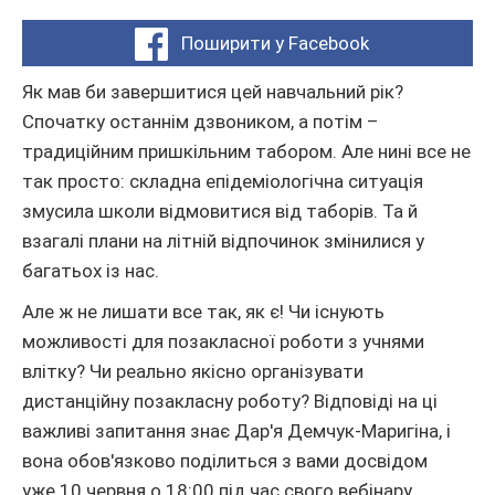
Поширити у Facebook
Як мав би завершитися цей навчальний рік?
Спочатку останнім дзвоником, а потім –
традиційним пришкільним табором. Але нині все не
так просто: складна епідеміологічна ситуація
змусила школи відмовитися від таборів. Та й
взагалі плани на літній відпочинок змінилися у
багатьох із нас.
Але ж не лишати все так, як є! Чи існують
можливості для позакласної роботи з учнями
влітку? Чи реально якісно організувати
дистанційну позакласну роботу? Відповіді на ці
важливі запитання знає Дар'я Демчук-Маригіна, і
вона обов'язково поділиться з вами досвідом
уже 10 червня о 18:00 під час свого вебінару