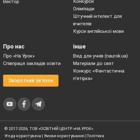
Конкурси
Вектор
Олімпіади
Штучний інтелект для
вчителів
Курси англійської мови
Про нас
Інше
Про «На Урок»
Вхід для учнів (naurok.ua)
Співпраця закладів освіти
Матеріали до свят
Конкурс «Фантастична
п’ятірка»
Зворотний зв'язок
© 2017-2026, ТОВ «ОСВІТНІЙ ЦЕНТР «НА УРОК»
Угода користувача
|
Умови користування
|
Політика