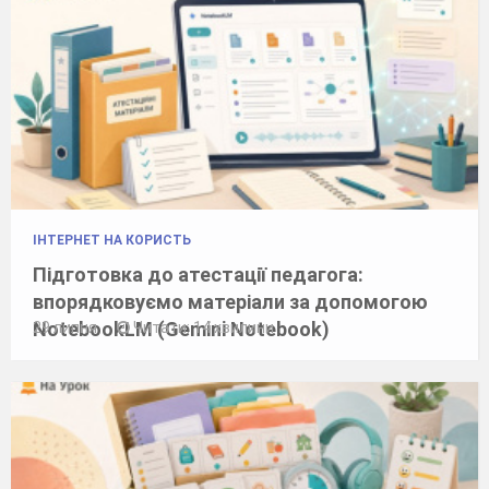
ІНТЕРНЕТ НА КОРИСТЬ
Підготовка до атестації педагога:
впорядковуємо матеріали за допомогою
NotebookLM (Gemini Notebook)
29 липня
Читати: 14 хвилини