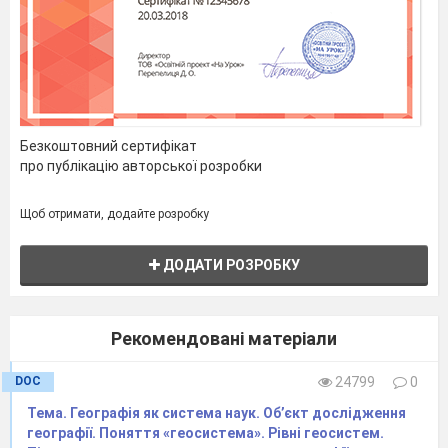
Математична основа
карт.
Способи
картографічного
зображення об’єктів і
явищ на
картах.
Безкоштовний сертифікат
Генералізація.
про публікацію авторської розробки
Практична робота
3.
Визначення за
Щоб отримати, додайте розробку
градусною сіткою
географічних
ДОДАТИ РОЗРОБКУ
координат точок,
азимутів, відстаней у
градусах і кілометрах
Рекомендовані матеріали
між точками на
DOC
24799
0
різних за
просторовим
Тема. Географія як система наук. Об’єкт дослідження
географії. Поняття «геосистема». Рівні геосистем.
охопленням картах.