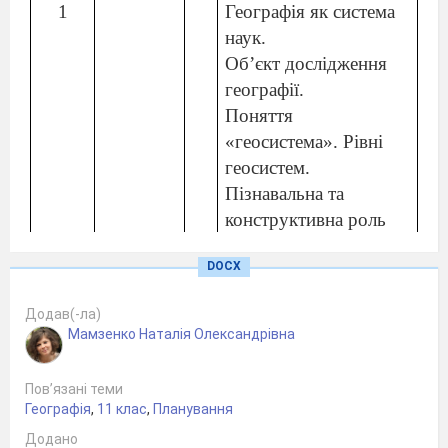
1
Географія як система
наук.
Об’єкт дослідження
географії.
Поняття
«геосистема». Рівні
геосистем.
Пізнавальна та
конструктивна роль
географії
DOCX
5
Розділ І.
Топографія
та картографія
Додав(-ла)
3
Тема 1. Топографія
Мамзенко Наталія Олександрівна
2
Топографічна карта:
п
роекція,
Пов’язані теми
розграфлення.
Географія
,
11 клас
,
Планування
Географічні і
Додано