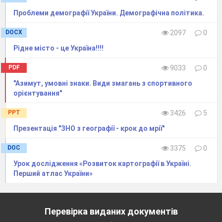
визначними
Проблеми демографії України. Демографічна політика.
об’єктами свого
району за допомогою
DOCX
2097
0
навігаційної карти
Рідне місто - це Україна!!!!
своєї області.
PDF
9033
0
2
. Сфери
використання даних
"Азимут, умовні знаки. Види змагань з спортивного
орієнтування"
дистанційного
зондування Землі
PPT
3426
5
12
Розділ ІІ. Загальні
Презентація "ЗНО з географії - крок до мрії"
закономірності
географічної
DOC
3375
0
оболонки Землі
Урок дослідження «Розвиток картографії в Україні.
1
Тема 1. Географічні
Перший атлас України»
наслідки параметрів
і рухів Землі як
Перевірка виданих документів
планети