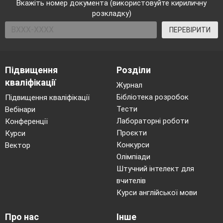
7
Геоїд. Визначення
Вкажіть номер документа (використовуйте кириличну
розкладку)
місцевого та поясного
часу. Сила Коріоліса.
ПЕРЕВІРИТИ
Орбітальний рух
Землі.
Дослідження
Підвищення
Розділи
1.
Моделювання
кваліфікації
Журнал
природних явищ на
Бібліотека розробок
Підвищення кваліфікації
Землі у дні рівнодень
Тести
Вебінари
та сонцестоянь.
Лабораторні роботи
Конференції
2.
Прояви сили
Проєкти
Курси
Конкурси
Коріоліса на річках
Вектор
Олімпіади
своєї місцевості
Штучний інтелект для
1
Тема 2. Географічна
вчителів
оболонка Землі
Курси англійської мови
8
Склад, межі,
закономірності та
Про нас
Інше