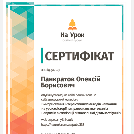
відносних висот
точок, падіння річки.
4
Плани населених
пунктів.
Практичне
використання
топографічних карт,
планів.
Практична робота
2
.
Читання схем руху
транспорту свого
міста (обласного
центру)
2
Тема 2. Картографія
5
Сучасні картографічні
твори.