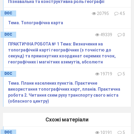
Пізнавальна та конструктивна роль географії
6
Електронні карти та
глобуси.
DOC
20795
4.5
Картографічні
Тема. Топографічна карта
інтернет-джерела.
DOC
49339
0
Навігаційні карти.
Географічні
ПРАКТИЧНА РОБОТА № 1 Тема: Визначення на
топографічній карті географічних (з точністю до
інформаційні
секунд) та прямокутних координат окремих точок,
системи (ГІС),
географічних і магнітних азимутів, абсолютн
дистанційне
DOC
19719
5
зондування Землі,
сфери їх практичного
Тема. Плани населених пунктів. Практичне
використання топографічних карт, планів. Практична
застосування.
робота 2. Читання схем руху транспорту свого міста
Орієнтовні теми для
(обласного центру)
досліджень
(на вибір)
1
.
Визначення
Схожі матеріали
оптимального
маршруту руху між
DOC
10191
5