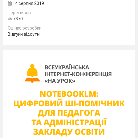
прямокутні
14 серпня 2019
координати.
Переглядів
Практична робота 1
.
7370
Визначення
на
Оцінка розробки
топографічній карті
Відгуки відсутні
географічних (
з
точністю до секунд)
та
прямокутних
координат окремих
точок, географічних
та магнітних
азимутів,
абсолютних та
відносних висот
точок, падіння річки.
3
Основні умовні