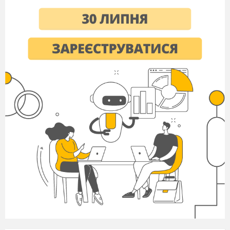
позначення
топографічних карт.
Вимірювання на
топографічній карті.
Використання
азимутів.
Практична робота 1
.
(продовження)
Визначення
на
топографічній карті
географічних (
з
точністю до секунд)
та
прямокутних
координат окремих
точок, географічних
та магнітних
азимутів,
абсолютних та