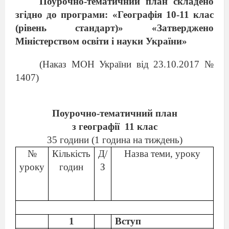
Поурочно-тематичний план складено
згідно до програми: «Географія 10-11 клас
(рівень стандарт)» «Затверджено
Міністерством освіти і науки України»
(Наказ МОН України від 23.10.2017 №
1407)
Поурочно-тематичний план
з географії
11 клас
35 годин
и
(1 година на тиждень)
№
Кількість
Д/
Назва теми, уроку
уроку
годин
З
1
Вступ