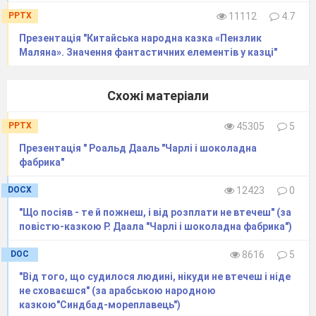
проговорюють відповіді на дане питання по
PPTX
11112
4.7
колу один раз, причому кожен має однакову
Презентація "Китайська народна казка «Пензлик
кількість часу. Це теж один з головних
Маляна». Значення фантастичних елементів у казці"
принципів технології: дати однакові права і
створити однакові можливості для відповіді
Схожі матеріали
кожного учня.
Учасники заходу мають показати свої знання із
PPTX
45305
5
зарубіжної літератури та продемонструвати
Презентація " Роальд Дааль "Чарлі і шоколадна
творчі здібності.
фабрика"
Оцінювати результати учасників буде
DOCX
12423
0
вельмишановне журі.
"Що посіяв - те й пожнеш, і від розплати не втечеш" (за
(Представлення членів журі)
повістю-казкою Р. Даала "Чарлі і шоколадна фабрика")
Іссумбосі
DOC
8616
5
Щоб захід пройшов добре, пропоную усім
"Від того, що судилося людині, нікуди не втечеш і ніде
ознайомитися з нашими правилами.
не сховаєшся" (за арабською народною
Правила Single Round Robinу
казкою"Синдбад-мореплавець")