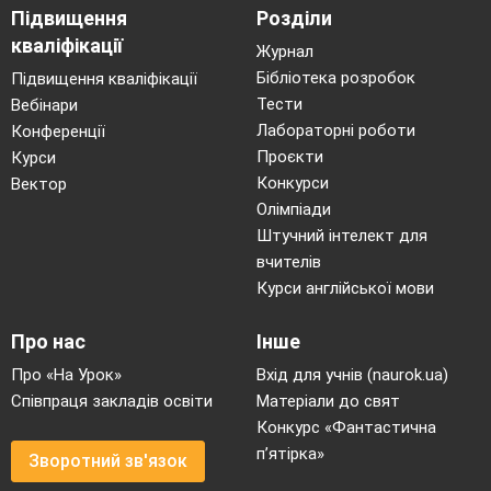
Підвищення
Розділи
Китай
кваліфікації
Журнал
Китай – одна з найстародавніших держав на
Бібліотека розробок
Підвищення кваліфікації
земній кулі.
Тести
Вебінари
Китай – держава в Центральній та Східній Азії,
Лабораторні роботи
Конференції
Проєкти
Курси
на сході омивається водами Жовтого, Східно –
Конкурси
Вектор
Китайського і Південно – Китайського морів
Олімпіади
Тихого океану. ЇЇ площа – 9,6 мільйона
Штучний інтелект для
квадратних кілометрів. Населення – близько
вчителів
1,5млрд.
чоловік.
Столиця – Пекін.
Курси англійської мови
Китайський народ у давні часи збагатив
світову ку
льтуру і науку багатьма видатними
Про нас
Інше
відкриттями.
Про «На Урок»
Вхід для учнів (naurok.ua)
-
Китай – батьківщина
:
Співпраця закладів освіти
Матеріали до свят
-
компаса
(ІІІст. до н.е.), за допомогою якого
Конкурс «Фантастична
ми можемо орієнтуватись на місцевості.
п’ятірка»
Зворотний зв'язок
-
паперу
(105 р. н.е.). Китайці навіть перші