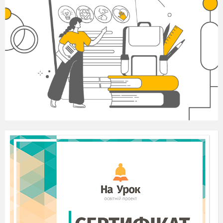
світ прекраснішим. Мабуть, на світі немає такої
такої людини, яка не хотіла б жити в казці, щоб
за допомогою перетворень, чудес, добрих
помічників розв’
язувати свої проб
леми. Вам,
дітям, пощастило більше, ніж дорослим. Ви
можете не тільки читати казки, а й за
допомогою уяви швидко переноситися у
казковий світ.
Сьогодні ми спробуємо зробити це разом.
Вирушаймо негайно, і нехай нам допоможуть
ваші дитячі фантазії. Зараз перевіримо, чи
добре ви знаєте країну, де живе Казка?
Але спочатку давайте подивимось які асоціації
у вас пов’
язані зі словом література.
Л - любов
І – інтерес