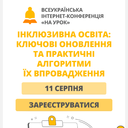
Світ дивовижний вас вітає!
Всіх тих, хто вдумливо читає,
І тих, хто любить мандрувати
Та прагне більше пізнавати.
Дочка вельможі
Кмітливих, добрих і відважних,
А ще, звичайно, і уважних,
Звеселить і причарує,
Окрилить тим, що подарує
Казок чудовий хоровод.
Вчитель
Казка-це мудра вчителька, яка за допомогою
різних прийомів, хитрощів, чарівних предметів
спонукає нас повірити в те, що добрих людей
на світі більше, ніж злих, і якщо дуже захочеш,
то можна здійснити чимало справ, які зроблять