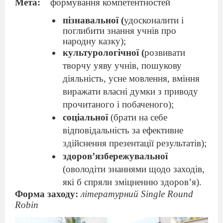
Мета:
формування компетентностей
пізнавальної (
удосконалити і
поглибити знання учнів про
народну казку);
культурологічної (
розвивати
творчу уяву учнів, пошукову
діяльність, усне мовлення, вміння
виражати власні думки з приводу
прочитаного і побаченого);
соціальної
(брати на себе
відповідальність за ефективне
здійснення презентації результатів);
здоров’язбережувальної
(оволодіти знаннями щодо заходів,
які б спряли зміцненню здоров’я).
Форма заходу:
літературний Single Round
Robin