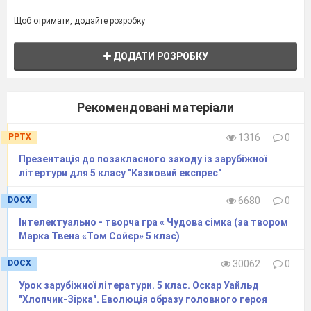
Щоб отримати, додайте розробку
Іссумбосі пливе в чашечці маленькій…
ДОДАТИ РОЗРОБКУ
Рідна дочка стоїть у смолі усенька…
А сміливий Синдбад тихо походжає…
На пригоди нові з радістю чекає.
Рекомендовані матеріали
PPTX
1316
0
В чані з фарбою тут дехто заховався…
Презентація до позакласного заходу із зарубіжної
І володарем сміло він усім назвався.
літертури для 5 класу "Казковий експрес"
Добрий хлопчик Малян людям помаає…
DOCX
6680
0
Бо художник малий щире серце має!
Інтелектуально - творча гра « Чудова сімка (за твором
Марка Твена «Том Сойєр» 5 клас)
Дочка вельможі
DOCX
30062
0
Захід має форму
Single Round Robin.
Урок зарубіжної літератури. 5 клас. Оскар Уайльд
Навчальна структура, в якій учні
"Хлопчик-Зірка". Еволюція образу головного героя