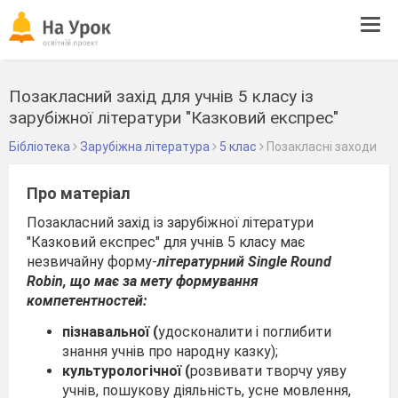
Tog
navi
Позакласний захід для учнів 5 класу із
зарубіжної літератури "Казковий експрес"
Бібліотека
Зарубіжна література
5 клас
Позакласні заходи
Про матеріал
Позакласний захід із зарубіжної літератури
"Казковий експрес" для учнів 5 класу має
незвичайну форму-
літературний Single Round
Robin,
що має за мету формування
компетентностей:
пізнавальної (
удосконалити і поглибити
знання учнів про народну казку);
культурологічної (
розвивати творчу уяву
учнів, пошукову діяльність, усне мовлення,