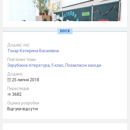
DOCX
Додав(-ла)
Токар Катерина Василівна
Пов’язані теми
Зарубіжна література
,
5 клас
,
Позакласні заходи
Додано
25 липня 2018
Переглядів
3682
Хід заходу:
Оцінка розробки
Відгуки відсутні
Ведучі:
Іссумбосі