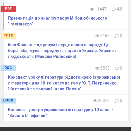
PDF
11447
4.8
Презентація до аналізу твору М.Коцюбинського
"Intermezzo"
PPTX
6160
0
Іван Франко – це розум і серце нашого народу. Це
боротьба, мука і передчуття щастя України. України і
людськості. (Максим Рильський)
DOC
6535
0
Конспект уроку літератури рідного краю із української
літератури для 10-го класу на тему "О. Т. Петриченко.
Життєвий та творчий шлях. Поезія"
DOCX
20379
0
Конспект уроку з української літератури у 10 класі -
"Василь Стефаник"