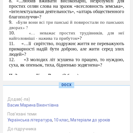
«...любив вживати високопарні, незрозумілі для
простих селян слова на зразок «всесловность земська»,
«інтелектуальная деятельность», «ал
тарь общественного
благополуччя»?
«Були вони всі три панські й повиростали по панських
дворах» ?
«… неважає простих трудівників, для неї
найголовніші - нажива та прибуток
»?
«…її
сирітство, подружнє життя не переважують
примарності надій бути доброю, але жити серед злих
людей»?
«З молодих літ зсушена то працею, то нуждою,
суха, як опеньок, тиха, бідненько зодягнена»?
ІІ. Заповни «Кола Вена» (2 бали).
DOCX
Додав(-ла)
Васик Марина Вікентіївна
Пов’язані теми
Українська література
,
10 клас
,
Матеріали до уроків
До підручника