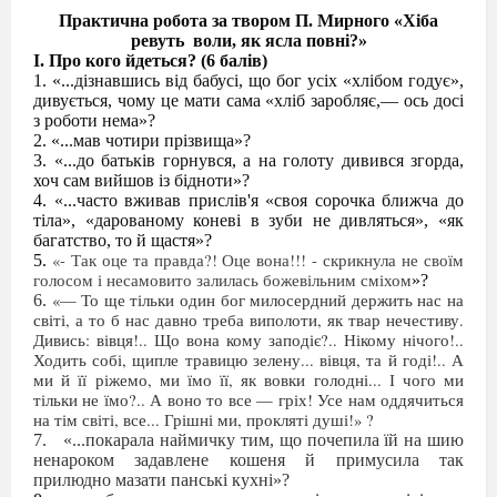
Практична робота за твором П. Мирного «Хіба
ревуть
воли, як ясла повні?»
І. Про кого йдеться? (6 балів)
«...дізнавшись від бабусі, що бог усіх «хлібом годує»,
дивується, чому це мати сама «хліб заробляє,— ось досі
з роботи нема»?
«...мав чотири прізвища»?
«...до батьків горнувся, а на голоту дивився згорда,
хоч сам вийшов із бід
ноти»?
«...часто вживав прислів'я «своя сорочка ближча до
тіла», «дарованому коневі в зуби не дивляться», «як
багатство, то й щастя»?
«- Так оце та правда?! Оце вона!!! - скрикнула не своїм
голосом і несамовито залилась божевільним сміхом
»?
«— То ще тільки один бог милосердний держить нас на
світі, а то б нас давно треба виполоти, як твар нечестиву.
Дивись: вівця!.. Що вона кому заподіє?.. Нікому нічого!..
Ходить собі, щипле травицю зелену... вівця, та й годі!.. А
ми й її ріжемо, ми їмо її, як вовки голодні... І чого ми
тільки не їмо?.. А воно то все — гріх! Усе нам оддячиться
на тім світі, все... Грішні ми, прокляті душі!» ?
«...покарала наймичку тим, що почепила їй на шию
ненароком задавлене кошеня й примусила так
прилюдно мазати панські кухні»?