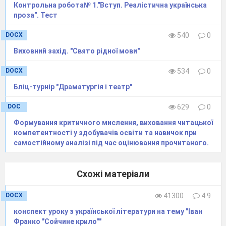
Контрольна робота№ 1."Вступ. Реалістична українська
проза". Тест
DOCX
540
0
Виховний захід. "Свято рідної мови"
DOCX
534
0
Бліц-турнір "Драматургія і театр"
DOC
629
0
Формування критичного мислення, виховання читацької
компетентності у здобувачів освіти та навичок при
самостійному аналізі під час оцінювання прочитаного.
Схожі матеріали
DOCX
41300
4.9
конспект уроку з української літератури на тему "Іван
Франко "Сойчине крило""