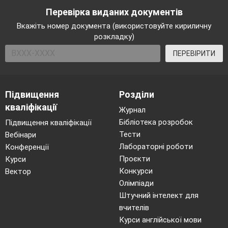
Перевірка виданих документів
Вкажіть номер документа (використовуйте кириличну
розкладку)
ПЕРЕВІРИТИ
Підвищення
Розділи
кваліфікації
Журнал
Бібліотека розробок
Підвищення кваліфікації
Тести
Вебінари
Лабораторні роботи
Конференції
Проєкти
Курси
Конкурси
Вектор
Олімпіади
Штучний інтелект для
вчителів
Курси англійської мови