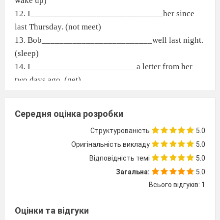
wake up)
12. I______________________________her since
last Thursday. (not meet)
13. Bob_________________________well last night.
(sleep)
14. I________________________a letter from her
two days ago. (get)
15. They________________________in Germany.
(already arrive)
Середня оцінка розробки
Структурованість
5.0
II
Complete the following sentences in the present
Оригінальність викладу
5.0
perfect simple tense. (Пишіть ЛИШЕ відповідь,
Відповідність темі
5.0
речення НЕ переписуйте)
1) She ____ _________ (to be) happy all day.
Загальна:
5.0
Всього відгуків: 1
2) It ____ always _________ (to snow) here in
December.
Оцінки та відгуки
3) Dan ____ _________ (to be) sick for three days.