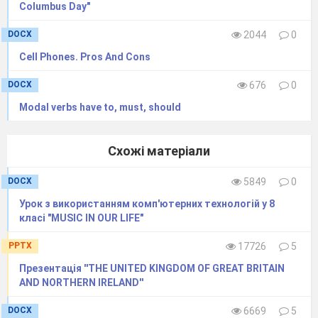
Columbus Day"
DOCX
2044
0
Cell Phones. Pros And Cons
DOCX
676
0
Modal verbs have to, must, should
Схожі матеріали
DOCX
5849
0
Урок з використанням комп'ютерних технологій у 8
класі "MUSIC IN OUR LIFE"
PPTX
17726
5
Презентація ''THE UNITED KINGDOM OF GREAT BRITAIN
AND NORTHERN IRELAND''
DOCX
6669
5