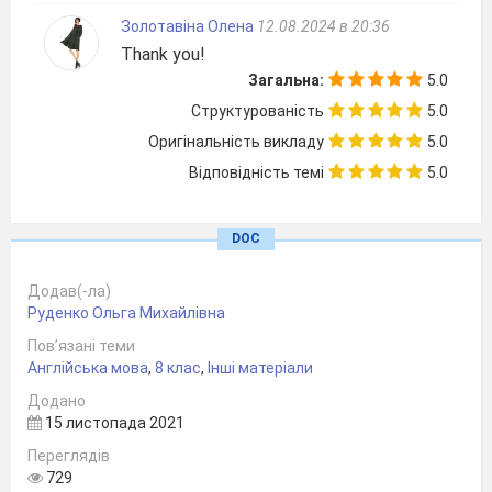
4) Li and Susan ____ _________ (to try) four times
Золотавіна Олена
12.08.2024 в 20:36
already and will not give up.
Thank you!
5) The old car ____ _________ (to be) a piece of junk
Загальна:
5.0
since I bought it.
Структурованість
5.0
6) We ____ not _________ (to take) this test before.
Оригінальність викладу
5.0
7) My uncle ____ _________ (to be) to China.
Відповідність темі
5.0
8) Our father ____ never _________ (to drive) to
California before.
DOC
9) I ____ _________ (to speak) to the president
before.
Додав(-ла)
10) The old man ____ occasionally _________ (to
Руденко Ольга Михайлівна
need) help crossing the street.
Пов’язані теми
III Make 2 sentences in Present Perfect Tense and 2
Англійська мова
,
8 клас
,
Інші матеріали
questions with short answers.
Додано
15 листопада 2021
Переглядів
729