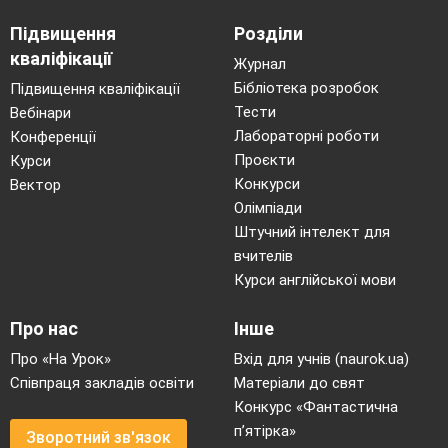
Підвищення
Розділи
кваліфікації
Журнал
Бібліотека розробок
Підвищення кваліфікації
Тести
Вебінари
Лабораторні роботи
Конференції
Проєкти
Курси
Конкурси
Вектор
Олімпіади
Штучний інтелект для
вчителів
Курси англійської мови
Про нас
Інше
Про «На Урок»
Вхід для учнів (naurok.ua)
Співпраця закладів освіти
Матеріали до свят
Конкурс «Фантастична
п’ятірка»
Зворотний зв'язок