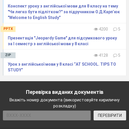
Конспект уроку з англійської мови для 8 класу на тему
"Чи легко бути підлітком?" за підручником О.Д.Карп’юк
"Welcome to English Study"
PPTX
4200
5
Презентація "Jeopardy Game" для підсумкового уроку
за І семестр з англійської мови у 8 класі
ZIP
4128
5
Урок з англійської мови у 8 класі “AT SCHOOL. TIPS TO
STUDY”
Перевірка виданих документів
Вкажіть номер документа (використовуйте кириличну
розкладку)
ПЕРЕВІРИТИ