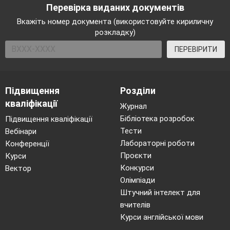
Перевірка виданих документів
Вкажіть номер документа (використовуйте кириличну
розкладку)
ПЕРЕВІРИТИ
Підвищення
Розділи
кваліфікації
Журнал
Бібліотека розробок
Підвищення кваліфікації
Тести
Вебінари
Лабораторні роботи
Конференції
Проєкти
Курси
Конкурси
Вектор
Олімпіади
Штучний інтелект для
вчителів
Курси англійської мови