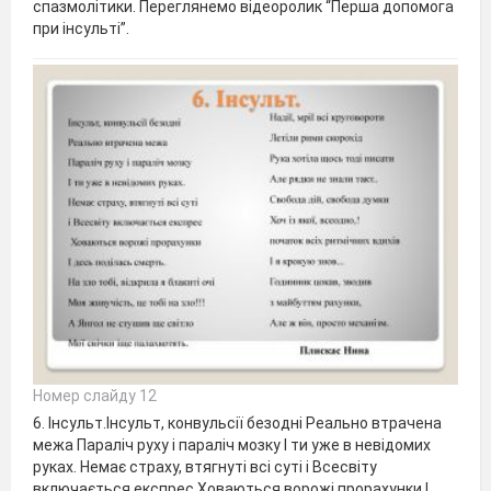
спазмолітики. Переглянемо відеоролик “Перша допомога
при інсульті”.
Номер слайду 12
6. Інсульт.Інсульт, конвульсії безодні Реально втрачена
межа Параліч руху і параліч мозку І ти уже в невідомих
руках. Немає страху, втягнуті всі суті і Всесвіту
включається експрес Ховаються ворожі прорахунки І