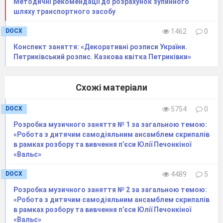
Методичні рекомендації до розрахунок зупинного
шляху транспортного засобу
DOCX
1462
0
Конспект заняття: «Декоративні розписи України.
Петриківський розпис. Казкова квітка Петриківки»
Схожі матеріали
DOCX
5754
0
Розробка музичного заняття № 1 за загальною темою:
«Робота з дитячим самодіяльним ансамблем скрипалів
в рамках розбору та вивчення п’єси Юлії Печонкіної
«Вальс»
DOCX
4489
5
Розробка музичного заняття № 2 за загальною темою:
«Робота з дитячим самодіяльним ансамблем скрипалів
в рамках розбору та вивчення п’єси Юлії Печонкіної
«Вальс»