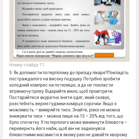
Номер слайду 11
5. Як допомогти потерпілому до приїзду лікаря?Покладіть
постраждалого на високу подушку. Потрібно зробити
холодний компрес на потилицю, а до ніг покласти
зігріваючу грілку. Відкрийте вікно, щоб провітрити.
Постарайтеся акуратно зняти одяг, який сковує,
розстебніть верхні гудзики комірця сорочки. Якщо є
можливість – виміряйте тиск. Знайте, різко не можна
знижувати тиск – можна лише на 15 – 20% від того, що
було спочатку. У потерпілого може виникнути блювота –
переверніть його набік, щоб він не задихнувся
блювотними масами.І ні в якому разі не давайте хворому