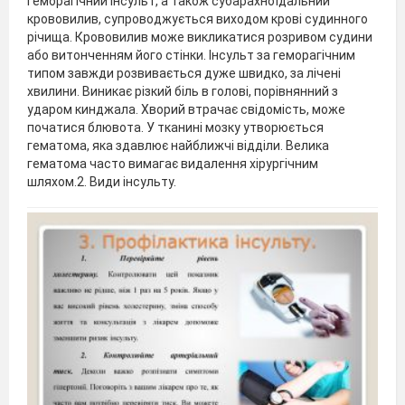
Геморагічний інсульт, а також субарахноїдальний
крововилив, супроводжується виходом крові судинного
річища. Крововилив може викликатися розривом судини
або витонченням його стінки. Інсульт за геморагічним
типом завжди розвивається дуже швидко, за лічені
хвилини. Виникає різкий біль в голові, порівнянний з
ударом кинджала. Хворий втрачає свідомість, може
початися блювота. У тканині мозку утворюється
гематома, яка здавлює найближчі відділи. Велика
гематома часто вимагає видалення хірургічним
шляхом.2. Види інсульту.