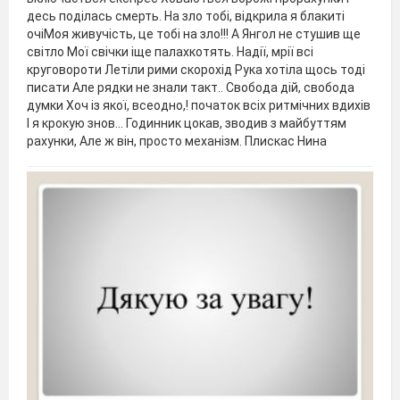
десь поділась смерть. На зло тобі, відкрила я блакиті
очіМоя живучість, це тобі на зло!!! А Янгол не стушив ще
світло Мої свічки іще палахкотять. Надії, мрії всі
круговороти Летіли рими скорохід Рука хотіла щось тоді
писати Але рядки не знали такт.. Свобода дій, свобода
думки Хоч із якої, всеодно,! початок всіх ритмічних вдихів
І я крокую знов... Годинник цокав, зводив з майбуттям
рахунки, Але ж він, просто механізм. Плискас Нина