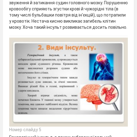
звуження й затикання судин головного мозку. Порушенню
кровообігу сприяють згустки крові й чужорідні тіла (в
тому числі бульбашки повітря від ін’єкцій), що потрапили
у кровотік. Нестача кисню викликає загибель клітин
мозку. Хоча такий інсульт розвивається досить повільно.
Номер слайду 5