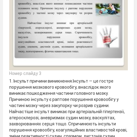
Номер слайду 3
1. Інсульт причини виникнення.Інсульт — це гостре
порушення мозкового кровообігу, внаслідок якого
виникає пошкодження частини головного мозку.
Причиною інсульту є раптове порушення кровообігу у
частині мозку через закупорку чи розрив судини.
Найчастіше інсульт виникає при артеріальній гіпертензії,
атеросклерозі, аневризмах судин мозку, васкулітах,
захворюваннях серця тощо. Спричинюють інсульти
порушення кровообігу, коагуляційних властивостей крові,
зміни реактивності судин, спазмом, дистонія судин,