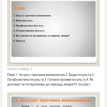
Номер слайду 2
План:1. Інсульт причини виникнення.2. Види інсульту.3.
Профілактика інсульту.3. Головні прояви інсульту.4. Як
допомогти потерпілому до приїзду лікаря?5. Інсульт.