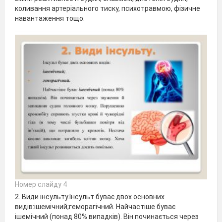
коливання артеріального тиску, психотравмою, фізичне
навантаження тощо.
Номер слайду 4
2. Види інсульту.Інсульт буває двох основних
видів:ішемічний;геморагічний. Найчастіше буває
ішемічний (понад 80% випадків). Він починається через