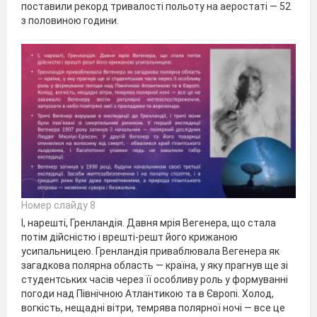
поставили рекорд тривалості польоту на аеростаті — 52
з половиною години.
Номер слайду 8
І, нарешті, Гренландія. Давня мрія Вегенера, що стала
потім дійсністю і врешті-решт його крижаною
усипальницею. Гренландія приваблювала Вегенера як
загадкова полярна область — країна, у яку прагнув ще зі
студентських часів через її особливу роль у формуванні
погоди над Північною Атлантикою та в Європі. Холод,
вогкість, нещадні вітри, темрява полярної ночі — все це