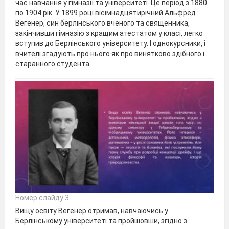
час навчання у гімназії та університеті. Це період з 1880
по 1904 рік. У 1899 році вісімнадцятирічний Альфред
Вегенер, син берлінського вченого та священника,
закінчивши гімназію з кращим атестатом у класі, легко
вступив до Берлінського університету. І однокурсники, і
вчителі згадують про нього як про винятково здібного і
старанного студента.
Номер слайду 3
Вищу освіту Вегенер отримав, навчаючись у
Берлінському університеті та пройшовши, згідно з