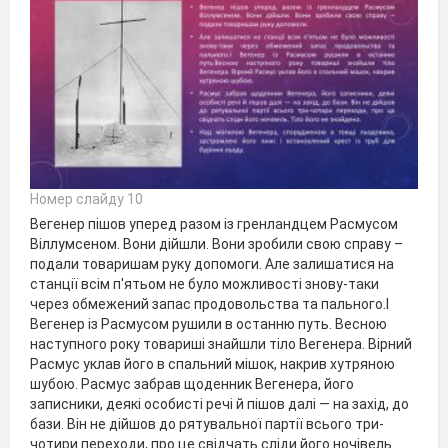
Номер слайду 10
Вегенер пішов уперед разом із гренландцем Расмусом
Віллумсеном. Вони дійшли. Вони зробили свою справу –
подали товаришам руку допомоги. Але залишатися на
станції всім п'ятьом не було можливості знову-таки
через обмежений запас продовольства та пального.І
Вегенер із Расмусом рушили в останню путь. Весною
наступного року товариші знайшли тіло Вегенера. Вірний
Расмус уклав його в спальний мішок, накрив хутряною
шубою. Расмус забрав щоденник Вегенера, його
записники, деякі особисті речі й пішов далі — на захід, до
бази. Він не дійшов до рятувальної партії всього три-
чотири переходи, про це свідчать сліди його ночівель.