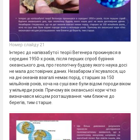
Номер слайду 21
Інтерес до напівзабутої теорії Вегенера прокинувся в
середині 1950-х років, після перших спроб буріння
океанського дна, про геологічну будову якого наука досі
не мала достовірних даних. Незабаром з'ясувалося, що
на дні океанів взагалі немає порід, старших за 150
мільйонів років, хоча на суші вже були відомі породи віком
у мільярди років. Причому вік океанської кори чітко
визначався місцем розташування: чим ближче до
берегів, тим старше.