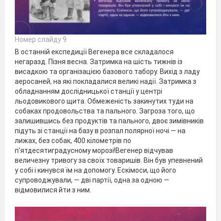
Номер слайду 9
В останній експедиції Вегенера все складалося
негаразд. Пізня весна. Затримка на шість тижнів із
висадкою та організацією базового табору. Вихід з ладу
аеросаней, на які покладалися великі надії. Затримка з
обладнанням дослідницької станції у центрі
льодовикового щита. Обмеженість закинутих туди на
собаках продовольства та пального. Загроза того, що
залишившись без продуктів та пального, двоє зимівників
підуть зі станції на базу в розпал полярної ночі — на
лижах, без собак, 400 кілометрів по
п'ятдесятиградусному морозі!Вегенер відчував
величезну тривогу за своїх товаришів. Він був упевнений
у собі і кинувся їм на допомогу. Ескімоси, що його
супроводжували, — дві партії, одна за одною —
відмовилися йти з ним.