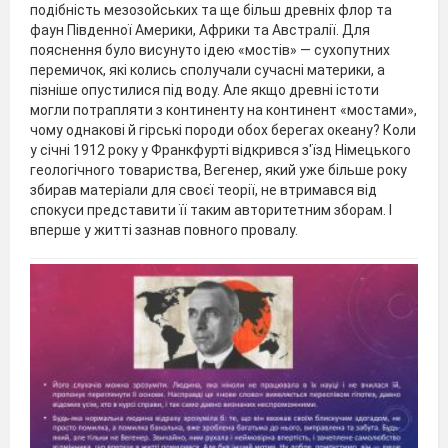
подібність мезозойських та ще більш древніх флор та
фаун Південної Америки, Африки та Австралії. Для
пояснення було висунуто ідею «мостів» — сухопутних
перемичок, які колись сполучали сучасні материки, а
пізніше опустилися під воду. Але якщо древні істоти
могли потрапляти з континенту на континент «мостами»,
чому однакові й гірські породи обох берегах океану? Коли
у січні 1912 року у Франкфурті відкрився з'їзд Німецького
геологічного товариства, Вегенер, який уже більше року
збирав матеріали для своєї теорії, не втримався від
спокуси представити її таким авторитетним зборам. І
вперше у житті зазнав повного провалу.