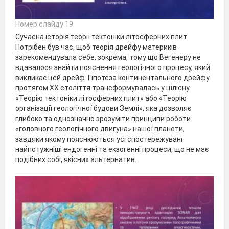
Номер слайду 19
Сучасна історія теорії тектоніки літосферних плит.
Потрібен був час, щоб теорія дрейфу материків
зарекомендувала себе, зокрема, тому що Вегенеру не
вдавалося знайти пояснення геологічного процесу, який
викликає цей дрейф. Гіпотеза континентального дрейфу
протягом ХХ століття трансформувалась у цілісну
«Теорію тектоніки літосферних плит» або «Теорію
організації геологічної будови Землі», яка дозволяє
глибоко та однозначно зрозуміти принципи роботи
«головного геологічного двигуна» нашої планети,
завдяки якому пояснюються усі спостережувані
найпотужніші ендогенні та екзогенні процеси, що не має
подібних собі, якісних альтернатив.