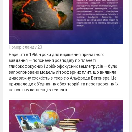
Номер слайду 23
Нарешті в 1960-і роки для вирішення приватного
завдання — пояснення розподілу по планеті
глибокофокусних і дрібнофокусних землетрусів — було
запропоновано модель літосферних плит, що виявила
дивовижну схожість з теорією Альфреда Вегенера. Це
призвело до об'єднання обох теорій та перетворення їх
на панівну концепцію геології.