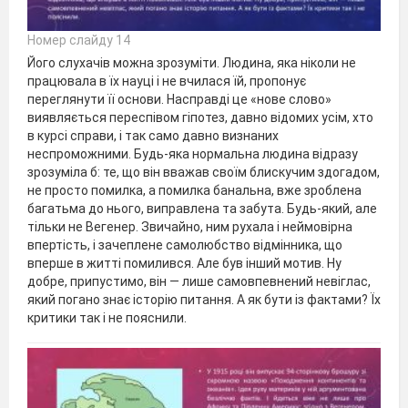
Номер слайду 14
Його слухачів можна зрозуміти. Людина, яка ніколи не
працювала в їх науці і не вчилася їй, пропонує
переглянути її основи. Насправді це «нове слово»
виявляється переспівом гіпотез, давно відомих усім, хто
в курсі справи, і так само давно визнаних
неспроможними. Будь-яка нормальна людина відразу
зрозуміла б: те, що він вважав своїм блискучим здогадом,
не просто помилка, а помилка банальна, вже зроблена
багатьма до нього, виправлена та забута. Будь-який, але
тільки не Вегенер. Звичайно, ним рухала і неймовірна
впертість, і зачеплене самолюбство відмінника, що
вперше в житті помилився. Але був інший мотив. Ну
добре, припустимо, він — лише самовпевнений невіглас,
який погано знає історію питання. А як бути із фактами? Їх
критики так і не пояснили.