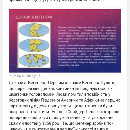
Номер слайду 16
Докази а. Вегенера. Першим доказом Вегенера було те,
що берегові лінії деяких континентів поєднуються, як
шматочки головоломки. Люди помітили подібність у
берегових лініях Південної Америки та Африки на перших
картах світу, а деякі припускали, що континенти були
розірвані на частини . Антоніо Снайдер-Пеллегріні провів
попередню роботу з поділу континенту та узгодження
скам'янілостей у 1858 році. Те, що Вегенер зробив по-
іншому, - це синтезування великої кількості даних в