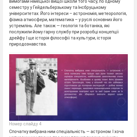
вимогами німецької вищої школи того часу, по одному
семестру у Гейдельберзькому та Інсбруцькому
університетах. Його інтереси – астрономія, метеорологія,
фізика атмосфери, математика – у руслі основних його
устремлінь. Але також — геологія та ботаніка, які
послужили йому гарну службу при розробці концепції
дрейфу. І ще історія філософії та культури, історія
природознавства.
Номер слайду 4
Спочатку вибрана ним спеціальність — астроном. І хоча