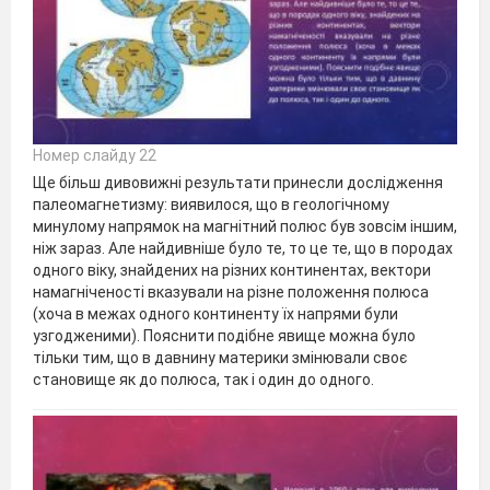
Номер слайду 22
Ще більш дивовижні результати принесли дослідження
палеомагнетизму: виявилося, що в геологічному
минулому напрямок на магнітний полюс був зовсім іншим,
ніж зараз. Але найдивніше було те, то це те, що в породах
одного віку, знайдених на різних континентах, вектори
намагніченості вказували на різне положення полюса
(хоча в межах одного континенту їх напрями були
узгодженими). Пояснити подібне явище можна було
тільки тим, що в давнину материки змінювали своє
становище як до полюса, так і один до одного.