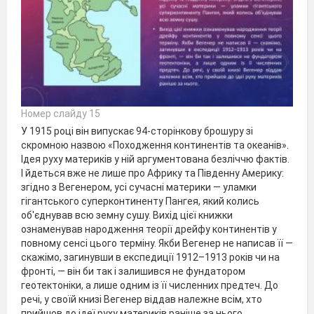
Номер слайду 15
У 1915 році він випускає 94-сторінкову брошуру зі
скромною назвою «Походження континентів та океанів».
Ідея руху материків у ній аргументована безліччю фактів.
І йдеться вже не лише про Африку та Південну Америку:
згідно з Вегенером, усі сучасні материки — уламки
гігантського суперконтиненту Пангея, який колись
об'єднував всю земну сушу. Вихід цієї книжки
ознаменував народження теорії дрейфу континентів у
повному сенсі цього терміну. Якби Вегенер не написав її —
скажімо, загинувши в експедиції 1912–1913 років чи на
фронті, — він би так і залишився не фундатором
геотектоніки, а лише одним із її численних предтеч. До
речі, у своїй книзі Вегенер віддав належне всім, хто
прийшов до ідеї руху материків раніше за нього.