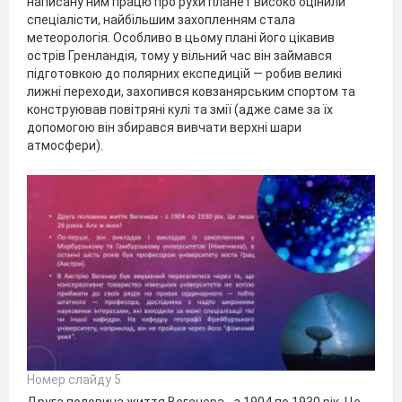
написану ним працю про рухи планет високо оцінили
спеціалісти, найбільшим захопленням стала
метеорологія. Особливо в цьому плані його цікавив
острів Гренландія, тому у вільний час він займався
підготовкою до полярних експедицій — робив великі
лижні переходи, захопився ковзанярським спортом та
конструював повітряні кулі та змії (адже саме за їх
допомогою він збирався вивчати верхні шари
атмосфери).
Номер слайду 5