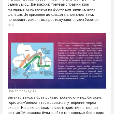
одному місці. Він використовував справжні краї
материків, спираючись на форми континентальних
шельфів. Це призвело до кращої відповідності, ніж
попередні зусилля, які простежували існуючі берегові
лінії .
Номер слайду 17
Вегенер також зібрав докази, порівнюючи подібні скелі,
гори, скам'янілості та льодовикові утворення через
океани. Наприклад, скам'янілості примітивної водної
рептилії Мезозавра були знайдені на окремих берегових