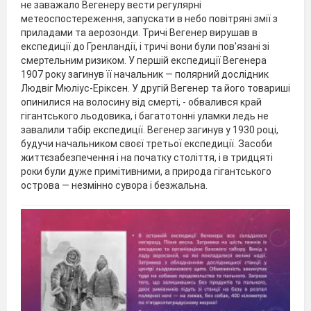
не заважало Вегенеру вести регулярні
метеоспостереження, запускати в небо повітряні змії з
приладами та аерозонди. Тричі Вегенер вирушав в
експедиції до Гренландії, і тричі вони були пов'язані зі
смертельним ризиком. У першій експедиції Вегенера
1907 року загинув її начальник — полярний дослідник
Людвіг Мюліус-Еріксен. У другій Вегенер та його товариші
опинилися на волосину від смерті, - обвалився край
гігантського льодовика, і багатотонні уламки ледь не
завалили табір експедиції. Вегенер загинув у 1930 році,
будучи начальником своєї третьої експедиції. Засоби
життєзабезпечення і на початку століття, і в тридцяті
роки були дуже примітивними, а природа гігантського
острова — незмінно сувора і безжальна.