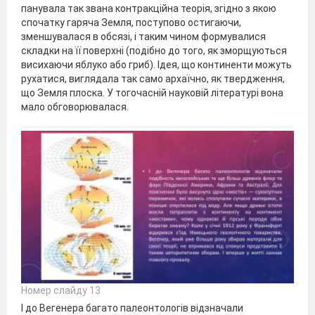
панувала так звана контракційна теорія, згідно з якою
спочатку гаряча Земля, поступово остигаючи,
зменшувалася в обсязі, і таким чином формувалися
складки на її поверхні (подібно до того, як зморщуються
висихаючи яблуко або гриб). Ідея, що континенти можуть
рухатися, виглядала так само архаїчно, як твердження,
що Земля плоска. У тогочасній науковій літературі вона
мало обговорювалася.
Номер слайду 13
І до Вегенера багато палеонтологів відзначали