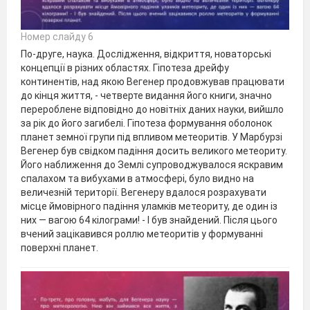
Номер слайду 6
По-друге, наука. Дослідження, відкриття, новаторські
концепції в різних областях. Гіпотеза дрейфу
континентів, над якою Вегенер продовжував працювати
до кінця життя, - четверте видання його книги, значно
перероблене відповідно до новітніх даних науки, вийшло
за рік до його загибелі. Гіпотеза формування оболонок
планет земної групи під впливом метеоритів. У Марбурзі
Вегенер був свідком падіння досить великого метеориту.
Його наближення до Землі супроводжувалося яскравим
спалахом та вибухами в атмосфері, було видно на
величезній території. Вегенеру вдалося розрахувати
місце ймовірного падіння уламків метеориту, де один із
них — вагою 64 кілограми! - І був знайдений. Після цього
вчений зацікавився роллю метеоритів у формуванні
поверхні планет.