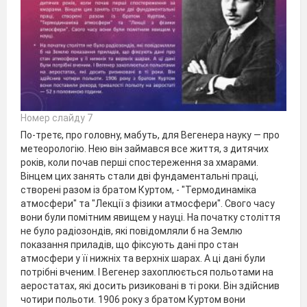
Номер слайду 7
По-третє, про головну, мабуть, для Вегенера науку — про
метеорологію. Нею він займався все життя, з дитячих
років, коли почав перші спостереження за хмарами.
Вінцем цих занять стали дві фундаментальні праці,
створені разом із братом Куртом, - "Термодинаміка
атмосфери" та "Лекції з фізики атмосфери". Свого часу
вони були помітним явищем у науці. На початку століття
не було радіозондів, які повідомляли б на Землю
показання приладів, що фіксують дані про стан
атмосфери у її нижніх та верхніх шарах. А ці дані були
потрібні вченим. І Вегенер захоплюється польотами на
аеростатах, які досить ризиковані в ті роки. Він здійснив
чотири польоти. 1906 року з братом Куртом вони