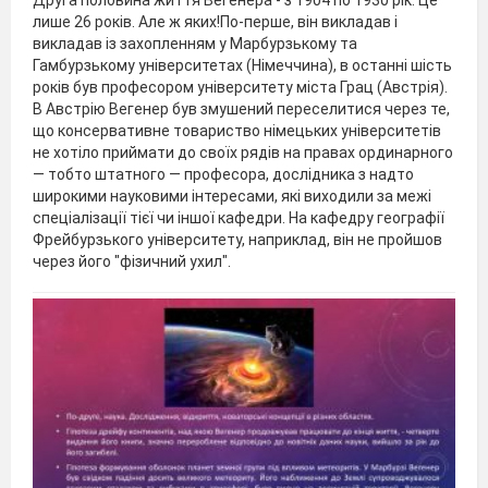
Друга половина життя Вегенера - з 1904 по 1930 рік. Це
лише 26 років. Але ж яких!По-перше, він викладав і
викладав із захопленням у Марбурзькому та
Гамбурзькому університетах (Німеччина), в останні шість
років був професором університету міста Грац (Австрія).
В Австрію Вегенер був змушений переселитися через те,
що консервативне товариство німецьких університетів
не хотіло приймати до своїх рядів на правах ординарного
— тобто штатного — професора, дослідника з надто
широкими науковими інтересами, які виходили за межі
спеціалізації тієї чи іншої кафедри. На кафедру географії
Фрейбурзького університету, наприклад, він не пройшов
через його "фізичний ухил".