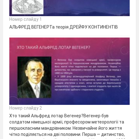
Номер слайду 1
АЛЬФРЕД ВЕГЕНЕРТа теорія ДРЕЙФУ КОНТИНЕНТІВ
Номер слайду 2
Хто такий Альфред лотар Вегенер?Вегенер був
солдатом німецької армії, професором метеорології та
першокласним мандрівником. Незвичайне його життя
чітко поділяється на дві половини. Перша — дитинство,