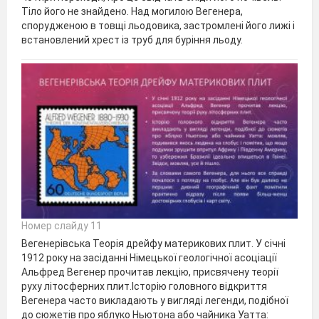
Тіло його не знайдено. Над могилою Вегенера,
спорудженою в товщі льодовика, застромлені його лижі і
встановлений хрест із труб для буріння льоду.
Номер слайду 11
Вегенерівська Теорія дрейфу материкових плит. У січні
1912 року на засіданні Німецької геологічної асоціації
Альфред Вегенер прочитав лекцію, присвячену теорії
руху літосферних плит.Історію головного відкриття
Вегенера часто викладають у вигляді легенди, подібної
до сюжетів про яблуко Ньютона або чайника Уатта: