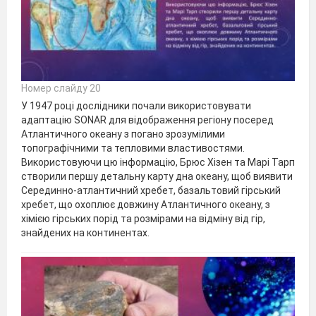
Номер слайду 20
У 1947 році дослідники почали використовувати
адаптацію SONAR для відображення регіону посеред
Атлантичного океану з погано зрозумілими
топографічними та тепловими властивостями.
Використовуючи цю інформацію, Брюс Хізен та Марі Тарп
створили першу детальну карту дна океану, щоб виявити
Серединно-атлантичний хребет, базальтовий гірський
хребет, що охоплює довжину Атлантичного океану, з
хімією гірських порід та розмірами на відміну від гір,
знайдених на континентах.