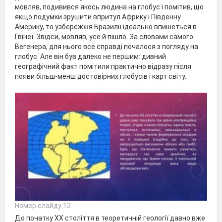
мовляв, подивився якось людина на глобус і помітив, що
якщо подумки зрушити впритул Африку і Південну
Америку, то узбережжя Бразилії ідеально впишеться в
Гвінеї. Звідси, мовляв, усе й пішло. За словами самого
Вегенера, для нього все справді почалося з погляду на
глобус. Але він був далеко не першим: дивний
географічний факт помітили практично відразу після
появи більш-менш достовірних глобусів і карт світу.
Номер слайду 12
До початку ХХ століття в теоретичній геології давно вже