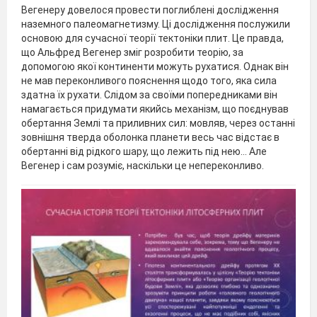
Вегенеру довелося провести поглиблені дослідження
наземного палеомагнетизму. Ці дослідження послужили
основою для сучасної теорії тектоніки плит. Це правда,
що Альфред Вегенер зміг розробити теорію, за
допомогою якої континенти можуть рухатися. Однак він
не мав переконливого пояснення щодо того, яка сила
здатна їх рухати. Слідом за своїми попередниками він
намагається придумати якийсь механізм, що поєднував
обертання Землі та приливних сил: мовляв, через останні
зовнішня тверда оболонка планети весь час відстає в
обертанні від рідкого шару, що лежить під нею… Але
Вегенер і сам розуміє, наскільки це непереконливо.