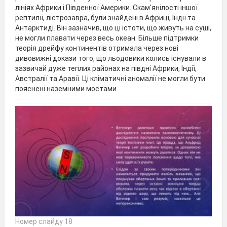
лініях Африки і Південної Америки. Скам'янілості іншої
рептилії, лістрозавра, були знайдені в Африці, Індії та
Антарктиді. Він зазначив, що ці істоти, що живуть на суші,
не могли плавати через весь океан. Більше підтримки
теорія дрейфу континентів отримала через нові
дивовижні докази того, що льодовики колись існували в
зазвичай дуже теплих районах на півдні Африки, Індії,
Австралії та Аравії. Ці кліматичні аномалії не могли бути
пояснені наземними мостами.
Номер слайду 18