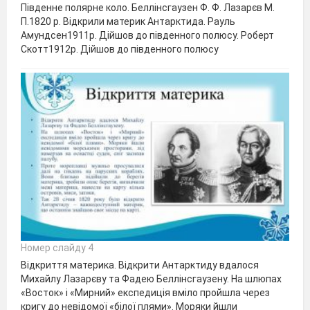
Південне полярне коло. Беллінсгаузен Ф. Ф. Лазарєв М.
П.1820 р. Відкрили материк Антарктида. Рауль
Амундсен1911р. Дійшов до південного полюсу. Роберт
Скотт1912р. Дійшов до південного полюсу
Номер слайду 4
Відкриття материка. Відкрити Антарктиду вдалося
Михайлу Лазарєву та Фадею Беллінсгаузену. На шлюпах
«Восток» і «Мирний» експедиція вміло пройшла через
кригу до невідомої «білої плями». Моряки йшли