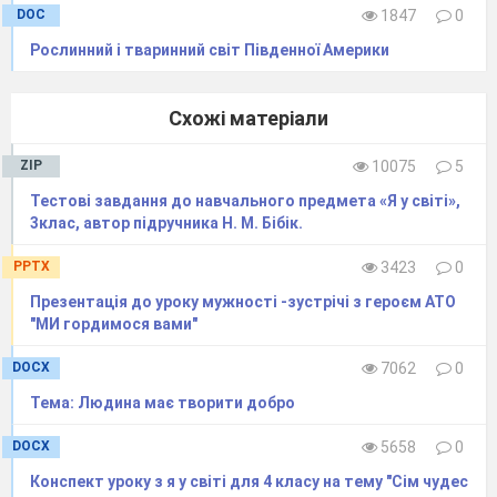
DOC
1847
0
Рослинний і тваринний світ Південної Америки
Схожі матеріали
ZIP
10075
5
Тестові завдання до навчального предмета «Я у світі»,
3клас, автор підручника Н. М. Бібік.
PPTX
3423
0
Презентація до уроку мужності -зустрічі з героєм АТО
"МИ гордимося вами"
DOCX
7062
0
Тема: Людина має творити добро
DOCX
5658
0
Конспект уроку з я у світі для 4 класу на тему "Сім чудес