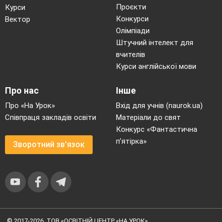
Проєкти
Курси
Конкурси
Вектор
Олімпіади
Штучний інтелект для
вчителів
Курси англійської мови
Про нас
Інше
Про «На Урок»
Вхід для учнів (naurok.ua)
Співпраця закладів освіти
Матеріали до свят
Конкурс «Фантастична
п’ятірка»
Зворотний зв'язок
© 2017-2026, ТОВ «ОСВІТНІЙ ЦЕНТР «НА УРОК»