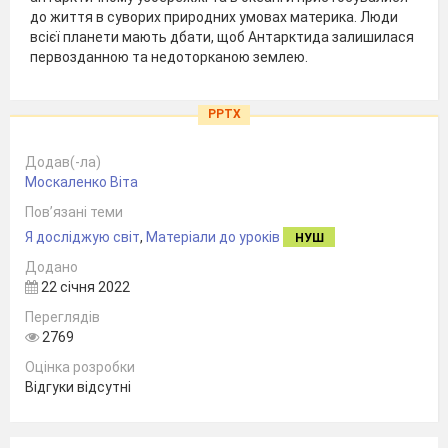
до життя в суворих природних умовах материка. Люди
всієї планети мають дбати, щоб Антарктида залишилася
первозданною та недоторканою землею.
PPTX
Додав(-ла)
Москаленко Віта
Пов’язані теми
Я досліджую світ
,
Матеріали до уроків
НУШ
Додано
22 січня 2022
Переглядів
2769
Оцінка розробки
Відгуки відсутні