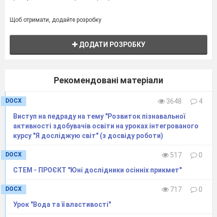
Щоб отримати, додайте розробку
ДОДАТИ РОЗРОБКУ
Рекомендовані матеріали
DOCX
3648
4
Виступ на педраду на тему "Розвиток пізнавальної
активності здобувачів освіти на уроках інтегрованого
курсу "Я досліджую світ" (з досвіду роботи)
DOCX
517
0
СТЕМ - ПРОЄКТ "Юні дослідники осінніх прикмет"
DOCX
717
0
Урок "Вода та її властивості"