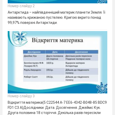
Номер слайду 2
Антарктида – найпівденніший материк планети Земля. Її
називають крижаною пустелею. Кригою вкрито понад
99,97% поверхні Антарктиди.
Номер слайду 3
Відкриття материка{5 C22544 A-7 EE6-4342-B048-85 BDC9
FD1 C3 A}Дослідники. Дата. Досягнення. Джеймс Кук.
Друга половина 18 сторіччя. Декілька разів пересікли