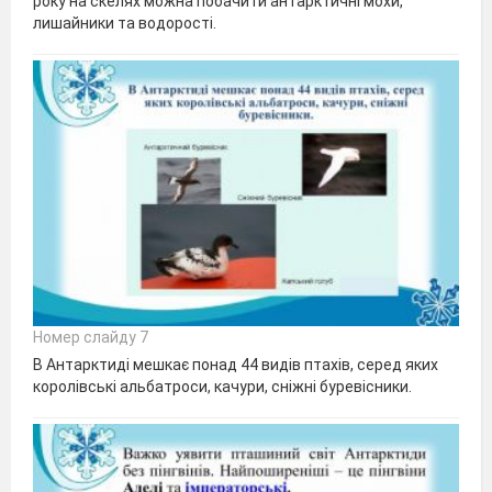
року на скелях можна побачити антарктичні мохи,
лишайники та водорості.
Номер слайду 7
В Антарктиді мешкає понад 44 видів птахів, серед яких
королівські альбатроси, качури, сніжні буревісники.