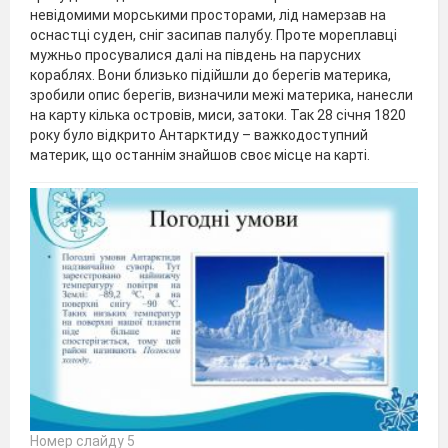
невідомими морськими просторами, лід намерзав на
оснастці суден, сніг засипав палубу. Проте мореплавці
мужньо просувалися далі на південь на парусних
кораблях. Вони близько підійшли до берегів материка,
зробили опис берегів, визначили межі материка, нанесли
на карту кілька островів, миси, затоки. Так 28 січня 1820
року було відкрито Антарктиду – важкодоступний
материк, що останнім знайшов своє місце на карті.
Номер слайду 5