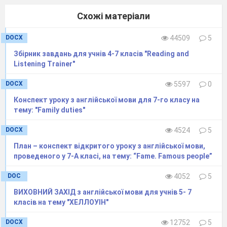
Схожі матеріали
DOCX
44509
5
Збірник завдань для учнів 4-7 класів "Reading and
Listening Trainer"
DOCX
5597
0
Конспект уроку з англійської мови для 7-го класу на
тему: "Family duties"
DOCX
4524
5
План – конспект відкритого уроку з англійської мови,
проведеного у 7-А класі, на тему: “Fame. Famous people”
DOC
4052
5
ВИХОВНИЙ ЗАХІД з англійської мови для учнів 5- 7
класів на тему "ХЕЛЛОУІН"
DOCX
12752
5