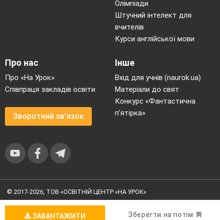
Олімпіади
Штучний інтелект для
вчителів
Курси англійської мови
Про нас
Інше
Про «На Урок»
Вхід для учнів (naurok.ua)
Співпраця закладів освіти
Матеріали до свят
Конкурс «Фантастична
п’ятірка»
Зворотний зв'язок
© 2017-2026, ТОВ «ОСВІТНІЙ ЦЕНТР «НА УРОК»
Угода користувача
|
Умови користування
|
Політика
конфіденційності
Зберегти на потім
ЗАВАНТАЖИТИ