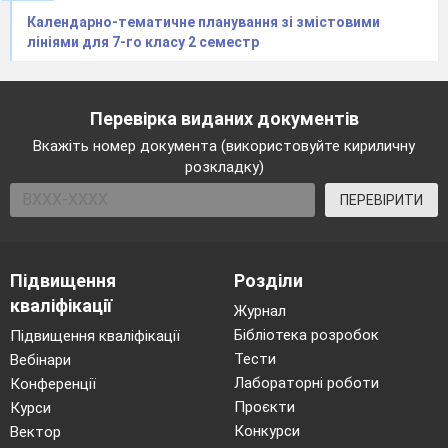
Календарно-тематичне планування зі змістовими
лініями для 7-го класу 2 семестр
Перевірка виданих документів
Вкажіть номер документа (використовуйте кириличну
розкладку)
ПЕРЕВІРИТИ
Підвищення
Розділи
кваліфікації
Журнал
Бібліотека розробок
Підвищення кваліфікації
Тести
Вебінари
Лабораторні роботи
Конференції
Проєкти
Курси
Конкурси
Вектор