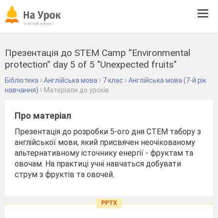
Tog
navi
Презентація до STEM Camp “Environmental
protection” day 5 of 5 "Unexpected fruits"
Бібліотека
Англійська мова
7 клас
Англійська мова (7-й рік
навчання)
Матеріали до уроків
Про матеріал
Презентація до розробки 5-ого дня СТЕМ табору з
англійської мови, який присвячен неочікованому
альтернативному істочнику енергії - фруктам та
овочам. На практиці учні навчаться добувати
струм з фруктів та овочей.
PPTX