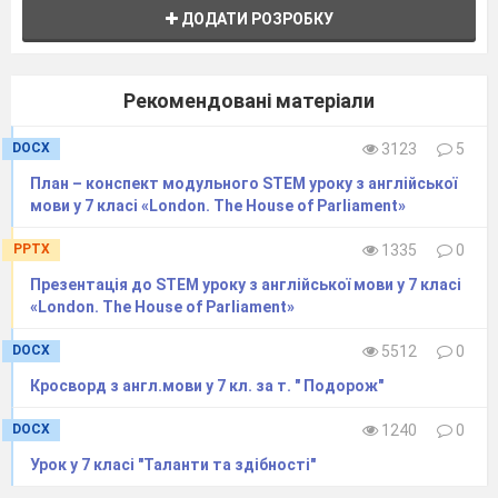
ДОДАТИ РОЗРОБКУ
Рекомендовані матеріали
DOCX
3123
5
План – конспект модульного STEM уроку з англійської
мови у 7 класі «London. The House of Parliament»
PPTX
1335
0
Презентація до STEM уроку з англійської мови у 7 класі
«London. The House of Parliament»
DOCX
5512
0
Кросворд з англ.мови у 7 кл. за т. " Подорож"
DOCX
1240
0
Урок у 7 класі "Таланти та здібності"