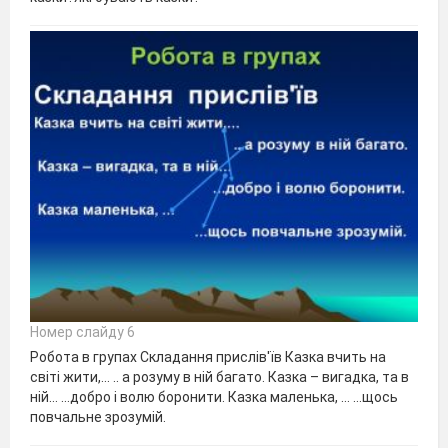
Номер слайду 6
Робота в групах Складання прислів'їв Казка вчить на
світі жити,… .. а розуму в ній багато. Казка – вигадка, та в
ній… …добро і волю боронити. Казка маленька, … …щось
повчальне зрозумій.