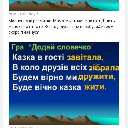
Номер слайду 3
Мовленнєва розминка Мама вчить мене читати, Вчить
мене читати тато. Вчить дідусь і вчить бабуся,Скоро –
скоро я навчуся.