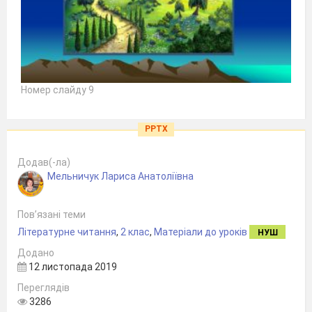
Номер слайду 9
PPTX
Додав(-ла)
Мельничук Лариса Анатоліївна
Пов’язані теми
Літературне читання
,
2 клас
,
Матеріали до уроків
НУШ
Додано
12 листопада 2019
Переглядів
3286