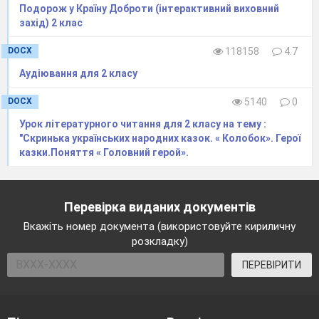
Подорож у Країну Доброти (інтерактивний виховний
захід) 2 клас
DOCX
118158
4.7
Аудіювання для 2 класу
DOCX
5140
0
Урок літературного читання для 2 класу на тему :
"Скринька українських народних казок. « Колобок». Герої
казки.Поняття « Головний герой».
Перевірка виданих документів
Вкажіть номер документа (використовуйте кириличну
розкладку)
ПЕРЕВІРИТИ