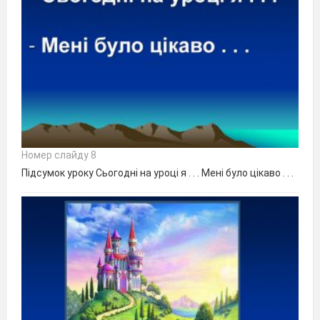
Номер слайду 8
Підсумок уроку Сьогодні на уроці я . . . Мені було цікаво . . .