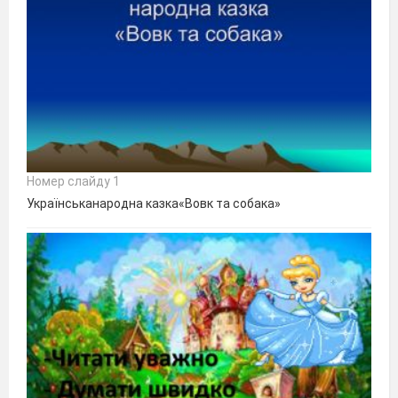
Номер слайду 1
Українськанародна казка«Вовк та собака»