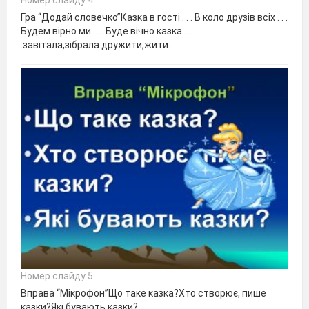
Номер слайду 4
Гра “Додай словечко”Казка в гості . . . В коло друзів всіх . . .
Будем вірно ми . . . Буде вічно казка . .
.завітала,зібрала.дружити,жити.
Номер слайду 5
Вправа “Мікрофон”Що таке казка?Хто створює, пише
казки?Які бувають казки?