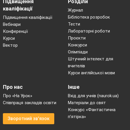
Підвищення
Розділи
кваліфікації
Журнал
Бібліотека розробок
Підвищення кваліфікації
Тести
Вебінари
Лабораторні роботи
Конференції
Проєкти
Курси
Конкурси
Вектор
Олімпіади
Штучний інтелект для
вчителів
Курси англійської мови
Про нас
Інше
Про «На Урок»
Вхід для учнів (naurok.ua)
Співпраця закладів освіти
Матеріали до свят
Конкурс «Фантастична
п’ятірка»
Зворотний зв'язок