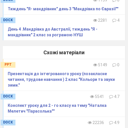
Тиждень "Я- мандрівник" день 3 "Мандрівка по Євразії""
DOCX
2281
4
День 4 .Мандрівка до Австралії, тиждень "Я -
мандрівник" 2 клас за рограмою НУШ
Схожі матеріали
PPT
5149
0
Презентація до інтегрованого уроку (позакласне
читання, трудове навчання ) 2 клас "Кольори та звуки
зими."
DOCX
5541
4.7
Конспект уроку для 2 - го класу на тему "Наталка
Мелетич "Парасолька""
DOCX
22236
4.9