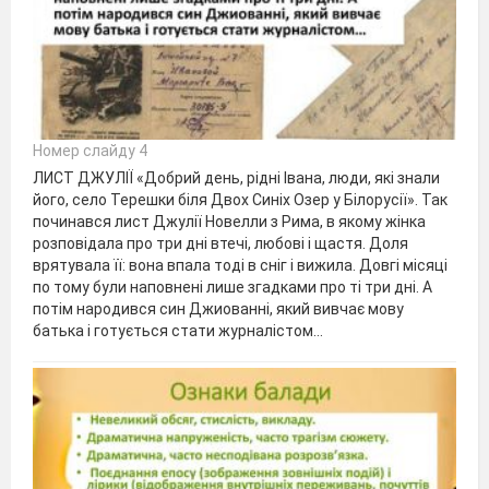
Номер слайду 4
ЛИСТ ДЖУЛІЇ «Добрий день, рідні Івана, люди, які знали
його, село Терешки біля Двох Синіх Озер у Білорусії». Так
починався лист Джулії Новелли з Рима, в якому жінка
розповідала про три дні втечі, любові і щастя. Доля
врятувала її: вона впала тоді в сніг і вижила. Довгі місяці
по тому були наповнені лише згадками про ті три дні. А
потім народився син Джиованні, який вивчає мову
батька і готується стати журналістом…