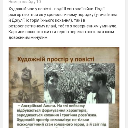
Номер слайду 10
Художній час у повісті - події ІІ світової війни. Події
розгортаються як у хронологічному порядку (утеча Івана
й Джулії, історія їхнього кохання), так і в
ретроспективному плані, тобто з поверненням у минуле.
Картини воєнного життя героїв переплітаються з їхнім
довоєнним минулим.