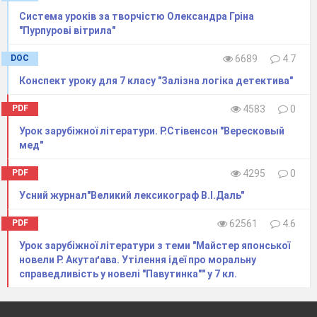
Система уроків за творчістю Олександра Гріна
"Пурпурові вітрила"
DOC
6689
4.7
Конспект уроку для 7 класу "Залізна логіка детектива"
PDF
4583
0
Урок зарубіжної літератури. Р.Стівенсон "Вересковый
мед"
PDF
4295
0
Усний журнал"Великий лексикограф В.І.Даль"
PDF
62561
4.6
Урок зарубіжної літератури з теми "Майстер японської
новели Р. Акутаґава. Утілення ідеї про моральну
справедливість у новелі "Павутинка"" у 7 кл.