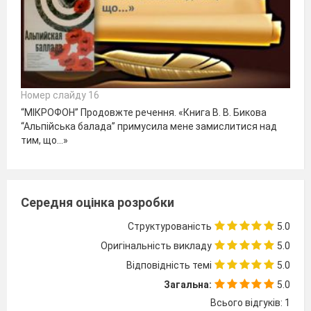
Номер слайду 16
“МІКРОФОН” Продовжте речення. «Книга В. В. Бикова
“Альпійська балада” примусила мене замислитися над
тим, що...»
Середня оцінка розробки
Структурованість
5.0
Оригінальність викладу
5.0
Відповідність темі
5.0
Загальна:
5.0
Всього відгуків: 1