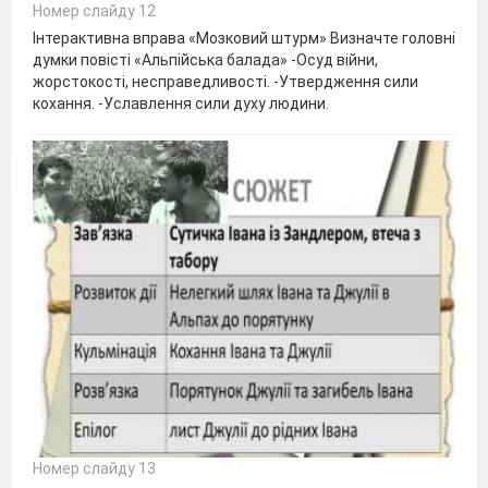
Номер слайду 12
Інтерактивна вправа «Мозковий штурм» Визначте головні
думки повісті «Альпійська балада» -Осуд війни,
жорстокості, несправедливості. -Утвердження сили
кохання. -Уславлення сили духу людини.
Номер слайду 13