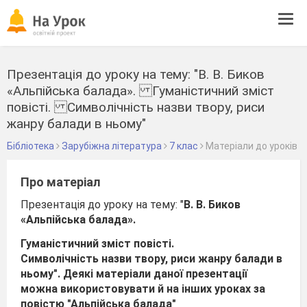
Tog
navi
Презентація до уроку на тему: "В. В. Биков
«Альпійська балада». Гуманістичний зміст
повісті. Символічність назви твору, риси
жанру балади в ньому"
Бібліотека
Зарубіжна література
7 клас
Матеріали до уроків
Про матеріал
Презентація до уроку на тему: "
В. В. Биков
«Альпійська балада».
Гуманістичний зміст повісті.
Символічність назви твору, риси жанру балади в
ньому". Деякі матеріали даної презентації
можна використовувати й на інших уроках за
повістю "Альпійська балада"