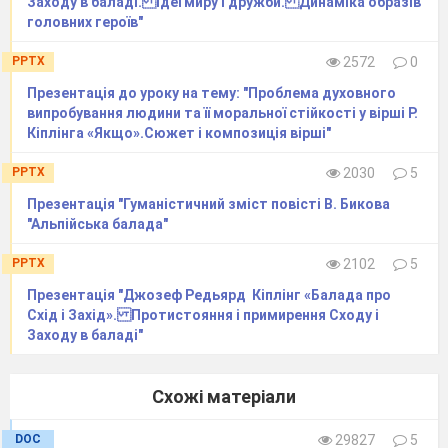
Заходу в баладі. Ідеї миру і дружби. Динаміка образів
головних героїв"
PPTX
2572
0
Презентація до уроку на тему: "Проблема духовного
випробування людини та її моральної стійкості у вірші Р.
Кіплінга «Якщо».Сюжет і композиція вірші"
PPTX
2030
5
Презентація "Гуманістичний зміст повісті В. Бикова
"Альпійська балада"
PPTX
2102
5
Презентація "Джозеф Редьярд Кіплінг «Балада про
Схід і Захід». Протистояння і примирення Сходу і
Заходу в баладі"
Схожі матеріали
DOC
29827
5