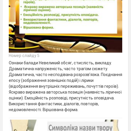
Номер слайду 5
Ознаки балади Невеликий обсяг, стислість, викладу.
Драматична напруженість, часто трагізм сюжету.
Драматична, часто несподівана розрозв’язка. Поєднання
епосу (зображення зовнішніх подій) і лірики
(відображення внутрішніх переживань, почуттів героїв).
Яскраво виражена авторська позиція (наявність ліричної
оцінки). Емоційність розповіді, присутність оповідача.
Використання фантастики, діалогів, повторів,
недомовленості. Віршована форма.