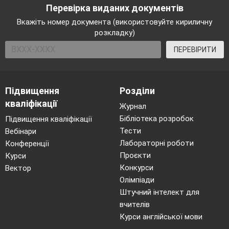
Перевірка виданих документів
Вкажіть номер документа (використовуйте кириличну
розкладку)
ПЕРЕВІРИТИ
Підвищення
Розділи
кваліфікації
Журнал
Бібліотека розробок
Підвищення кваліфікації
Тести
Вебінари
Лабораторні роботи
Конференції
Проєкти
Курси
Конкурси
Вектор
Олімпіади
Штучний інтелект для
вчителів
Курси англійської мови