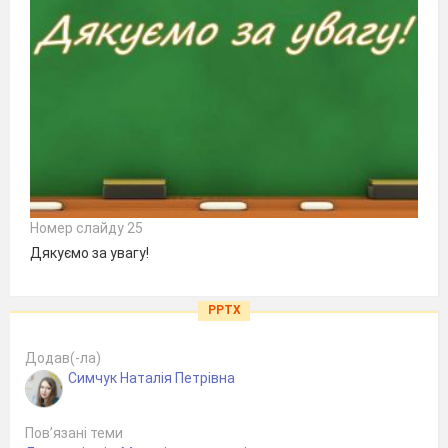
Номер слайду 25
Дякуємо за увагу!
PPTX
Додав(-ла)
Симчук Наталія Петрівна
Пов’язані теми