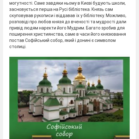
могутності. Саме завдяки ньому в Києві будують школи,
засновується перша на Русі бібліотека. Князь сам
скуповував рукописи і віддавав їх у бібліотеку. Можливо,
розповіді про любов князя до вченості та мудрості дали
привід людям наректи його Мудрим. Багато зробив для
поширення християнства, саме в часи його князювання
постав Софійський собор, який і донині є символом
столиці.