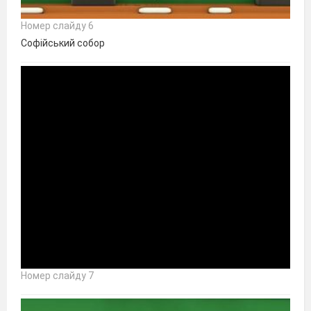
Номер слайду 6
Софійський собор
Номер слайду 7