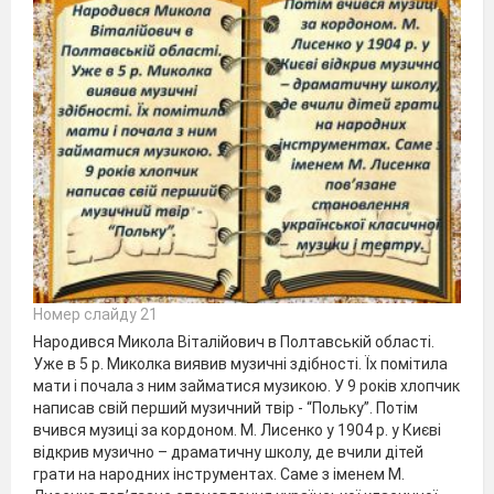
Номер слайду 21
Народився Микола Віталійович в Полтавській області.
Уже в 5 р. Миколка виявив музичні здібності. Їх помітила
мати і почала з ним займатися музикою. У 9 років хлопчик
написав свій перший музичний твір - “Польку”. Потім
вчився музиці за кордоном. М. Лисенко у 1904 р. у Києві
відкрив музично – драматичну школу, де вчили дітей
грати на народних інструментах. Саме з іменем М.