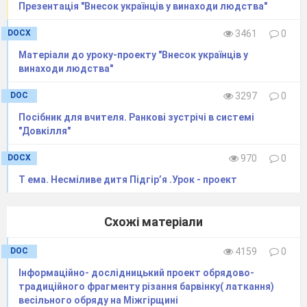
Презентація "Внесок українців у винаходи людства"
DOCX
3461
0
Матеріали до уроку-проекту "Внесок українців у
винаходи людства"
DOC
3297
0
Посібник для вчителя. Ранкові зустрічі в системі
"Довкілля"
DOCX
970
0
Т ема. Несміливе дитя Підгір’я .Урок - проект
Схожі матеріали
DOC
4159
0
Інформаційно- дослідницький проект обрядово-
традиційного фрагменту різання барвінку( латкання)
весільного обряду на Міжгірщині