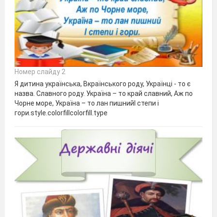
Номер слайду 2
Я дитина українська, Вкраїнського роду, Українці - то є
назва. Славного роду. Україна – то край славний, Аж по
Чорне море, Україна – то лан пишнийІ степи і
гори.style.colorfillcolorfill.type