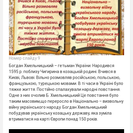
Номер слайду 9
Богдан Хмельницький – гетьман України. Народився
1595 р. поблизу Чигирина в козацькій родині. Вчився в
Києві, Львові. Вільно розмовляв російською, польською,
французькою, турецькою мовами. В ті часи в Україні було
тяжке життя. Постійно спалахували народні повстання.
Одне з них очолив Б. Хмельницький Це повстання було
таким масовим,що переросло в Національно – визвольну
війну українського народу. Богдан Хмельницький
побудував українську козацьку державу, яка зуміла
втриматися на карті Європи понад 150 років.