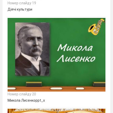
Номер слайду 19
Діячі культури
Номер слайду 20
Микола Лисенкоppt_x