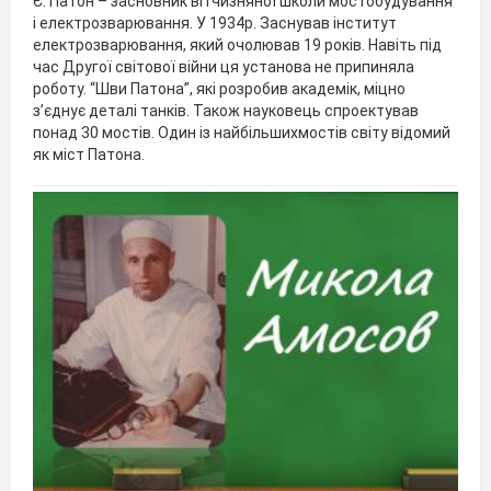
Є. Патон – засновник вітчизняної школи мостобудування
і електрозварювання. У 1934р. Заснував інститут
електрозварювання, який очолював 19 років. Навіть під
час Другої світової війни ця установа не припиняла
роботу. “Шви Патона”, які розробив академік, міцно
з’єднує деталі танків. Також науковець спроектував
понад 30 мостів. Один із найбільшихмостів світу відомий
як міст Патона.