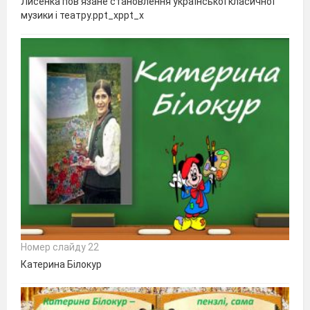
Лисенка пов’язане становлення української класичної
музики і театру.ppt_xppt_x
Номер слайду 22
Катерина Білокур