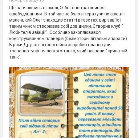
Ще навчаючись в школі, О. Антонов захопився
авіабудуванням. В той час не було літератури по авіації і
маленький Олег знаходив статті в газетах, вирізав їх і
таким чином створював собі довідники. Створив клуб “
Любителів авіації”.. Особливо захоплювався
конструюванням планерів (безмоторні літальні апарати).
В роки Другої світової війни розробив планер для
транспортування легкого танка, який назвали “ крилатий
танк”.