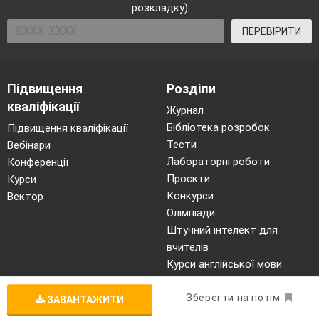
розкладку)
ПЕРЕВІРИТИ
Підвищення
Розділи
кваліфікації
Журнал
Бібліотека розробок
Підвищення кваліфікації
Тести
Вебінари
Лабораторні роботи
Конференції
Проєкти
Курси
Конкурси
Вектор
Олімпіади
Штучний інтелект для
вчителів
Курси англійської мови
Про нас
Інше
Зберегти на потім
ЗАВАНТАЖИТИ