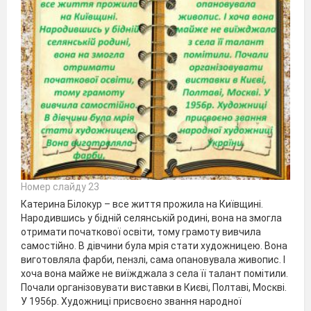
Номер слайду 23
Катерина Білокур – все життя прожила на Київщині.
Народившись у бідній селянській родині, вона на змогла
отримати початкової освіти, тому грамоту вивчила
самостійно. В дівчини була мрія стати художницею. Вона
виготовляла фарби, пензлі, сама опановувала живопис. І
хоча вона майже не виїжджала з села її талант помітили.
Почали організовувати виставки в Києві, Полтаві, Москві.
У 1956р. Художниці присвоєно звання народної