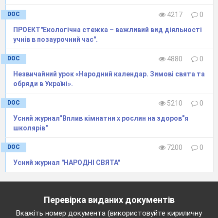
DOC
4217
0
ПРОЕКТ"Екологічна стежка – важливий вид діяльності
учнів в позаурочний час".
DOC
4880
0
Незвичайний урок «Народний календар. Зимові свята та
обряди в Україні».
DOC
5210
0
Усний журнал"Вплив кімнатни х рослин на здоров"я
школярів"
DOC
7200
0
Усний журнал "НАРОДНІ СВЯТА"
Перевірка виданих документів
Вкажіть номер документа (використовуйте кириличну