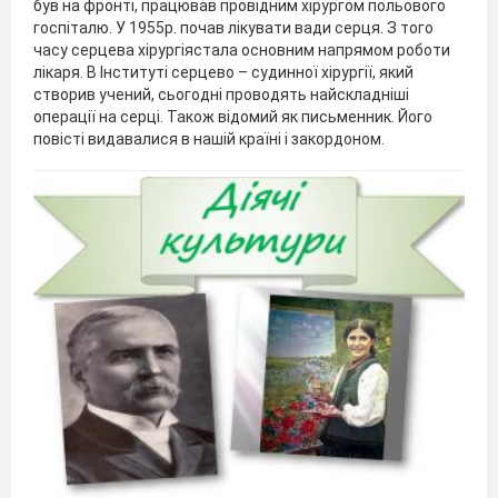
був на фронті, працював провідним хірургом польового
госпіталю. У 1955р. почав лікувати вади серця. З того
часу серцева хірургіястала основним напрямом роботи
лікаря. В Інституті серцево – судинної хірургії, який
створив учений, сьогодні проводять найскладніші
операції на серці. Також відомий як письменник. Його
повісті видавалися в нашій країні і закордоном.