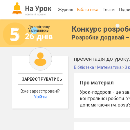
Журнал
Бібліотека
Тести
Підви
Конкурс розро
До розіграшу
залишилось:
26 днів
Розробки додавай – 
Бібліотека
Математика
3 
ЗАРЕЄСТРУВАТИСЬ
Про матеріал
Вже зареєстровані?
Урок-подорож - це зав
Увійти
контрольної роботи. У
допомагаючи їм, розв'