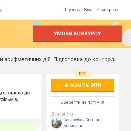
Я учень
Вхід
Реєстрація
УМОВИ КОНКУРСУ
презентація до уроку: Розв’язання прикладів і задач на пройдені випадки арифметичних дій. Підготовка до контрольної роботи.
PPT
ЗАВАНТАЖИТИ
ідготовкою до
фільмів,
Зберегти на потім
Додав(-ла)
Безклубюк Світлана
Борисівна