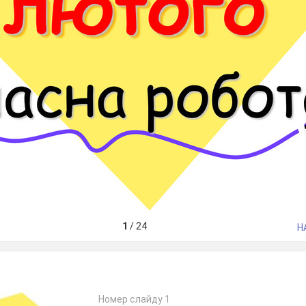
1
/
24
Н
Номер слайду 1