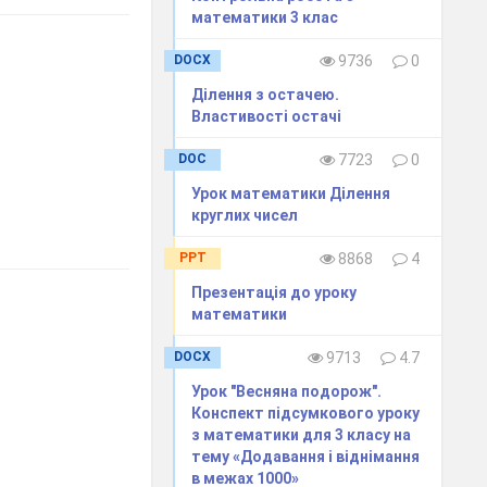
математики 3 клас
DOCX
9736
0
Ділення з остачею.
Властивості остачі
DOC
7723
0
Урок математики Ділення
круглих чисел
PPT
8868
4
Презентація до уроку
математики
DOCX
9713
4.7
Урок "Весняна подорож".
Конспект підсумкового уроку
з математики для 3 класу на
тему «Додавання і віднімання
в межах 1000»