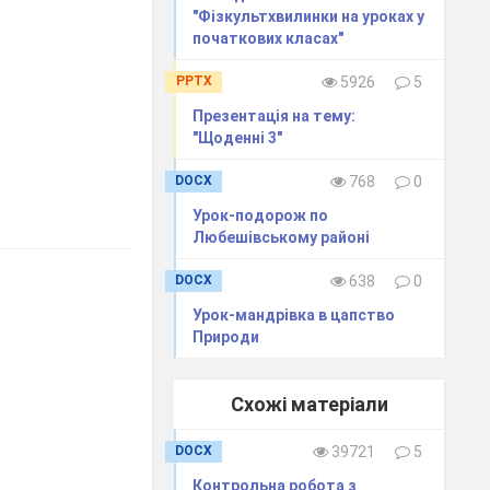
"Фізкультхвилинки на уроках у
початкових класах"
PPTX
5926
5
Презентація на тему:
"Щоденні 3"
DOCX
768
0
Урок-подорож по
Любешівському районі
DOCX
638
0
Урок-мандрівка в цапство
Природи
Схожі матеріали
DOCX
39721
5
Контрольна робота з