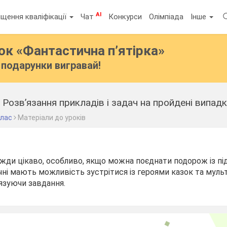
AI
щення кваліфікації
Чат
Конкурси
Олімпіада
Інше
бок
«Фантастична п’ятірка»
подарунки вигравай!
клас
Матеріали до уроків
жди цікаво, особливо, якщо можна поєднати подорож із п
чні мають можливість зустрітися із героями казок та мульт
язуючи завдання.