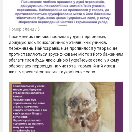
Номер слайду 6
Письменник глибоко проникає у душі персонажів,
дошукуючись психологічних мотивів їхніх учинків,
переживань. Найяскравіше це проявилося у творах, де
протиставляються зрусифіковане місто з його бажанням
збагатитися будь-якою ціною і українське село, у якому
збереглася первозданна чистота і гармонійний уклад
життя.зрусифіковане містоукраїнське село