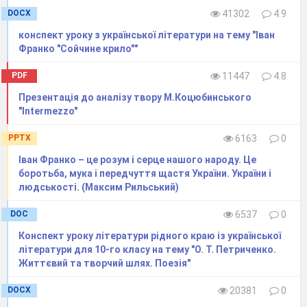
DOCX
41302
4.9
конспект уроку з української літератури на тему "Іван
Франко "Сойчине крило""
PDF
11447
4.8
Презентація до аналізу твору М.Коцюбинського
"Intermezzo"
PPTX
6163
0
Іван Франко – це розум і серце нашого народу. Це
боротьба, мука і передчуття щастя України. України і
людськості. (Максим Рильський)
DOC
6537
0
Конспект уроку літератури рідного краю із української
літератури для 10-го класу на тему "О. Т. Петриченко.
Життєвий та творчий шлях. Поезія"
DOCX
20381
0