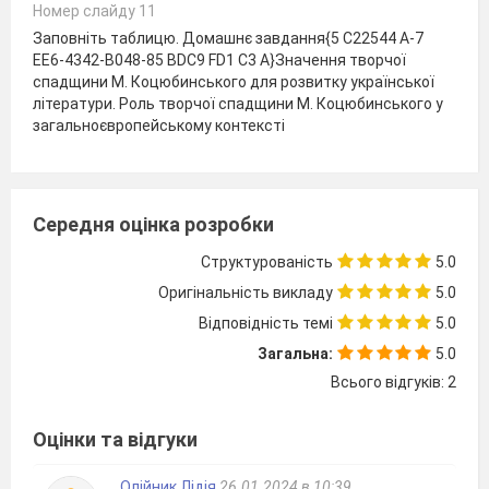
Номер слайду 11
Заповніть таблицю. Домашнє завдання{5 C22544 A-7
EE6-4342-B048-85 BDC9 FD1 C3 A}Значення творчої
спадщини М. Коцюбинського для розвитку української
літератури. Роль творчої спадщини М. Коцюбинського у
загальноєвропейському контексті
Середня оцінка розробки
Структурованість
5.0
Оригінальність викладу
5.0
Відповідність темі
5.0
Загальна:
5.0
Всього відгуків: 2
Оцінки та відгуки
Олійник Лідія
26.01.2024 в 10:39