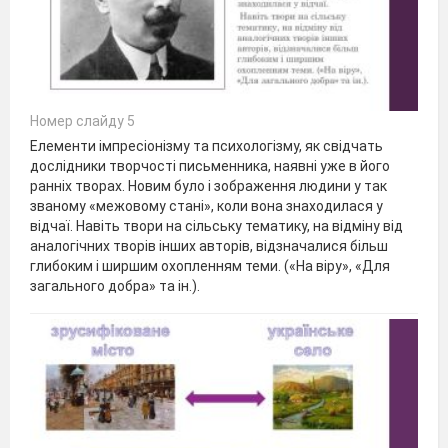
Номер слайду 5
Елементи імпресіонізму та психологізму, як свідчать
дослідники творчості письменника, наявні уже в його
ранніх творах. Новим було і зображення людини у так
званому «межовому стані», коли вона знаходилася у
відчаї. Навіть твори на сільську тематику, на відміну від
аналогічних творів інших авторів, відзначалися більш
глибоким і ширшим охопленням теми. («На віру», «Для
загального добра» та ін.).