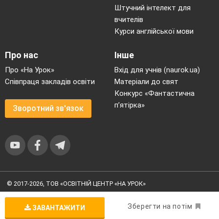
Штучний інтелект для
вчителів
Курси англійської мови
Про нас
Інше
Про «На Урок»
Вхід для учнів (naurok.ua)
Співпраця закладів освіти
Матеріали до свят
Конкурс «Фантастична
п’ятірка»
Зворотний зв'язок
© 2017-2026, ТОВ «ОСВІТНІЙ ЦЕНТР «НА УРОК»
Угода користувача
|
Умови користування
|
Політика
конфіденційності
Зберегти на потім
ЗАВАНТАЖИТИ