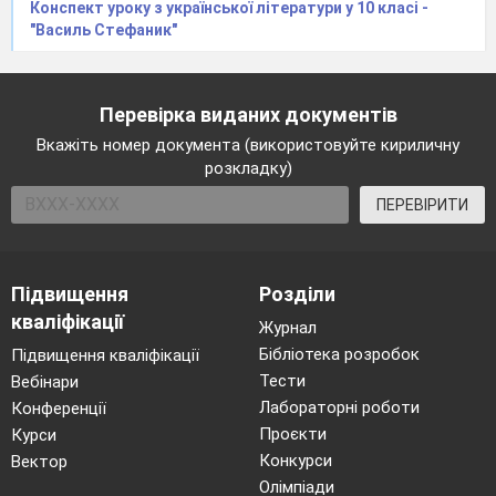
Конспект уроку з української літератури у 10 класі -
"Василь Стефаник"
Перевірка виданих документів
Вкажіть номер документа (використовуйте кириличну
розкладку)
ПЕРЕВІРИТИ
Підвищення
Розділи
кваліфікації
Журнал
Бібліотека розробок
Підвищення кваліфікації
Тести
Вебінари
Лабораторні роботи
Конференції
Проєкти
Курси
Конкурси
Вектор
Олімпіади