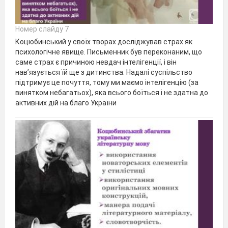
Номер слайду 7
Коцюбинський у своїх творах досліджував страх як
психологічне явище. Письменник був переконаним, що
саме страх є причиною невдач інтелігенції, і він
нав’язується їй ще з дитинства. Надалі суспільство
підтримує це почуття, тому ми маємо інтелігенцію (за
винятком небагатьох), яка всього боїться і не здатна до
активних дій на благо України