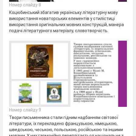
Номер слайду 8
Коцюбинський збагатив українську літературну мову
використання новаторських елементів у стилістиці
використання оригінальних мовних конструкцій, манера
подачі літературного матеріалу, словотворчість.
Номер слайду 9
Твори письменника стали гідним надбанням світової
літератури, їх перекладено французькою, німецькою,
шведською, чеською, польською, російською та іншими
мовами. У них гармонійно переплітається національне з