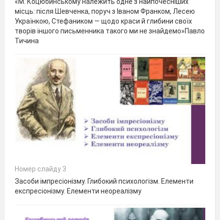
«М. Коцюбинському належить одне з найпочесніших
місць: після Шевченка, поруч з Іваном Франком, Лесею
Українкою, Стефаником — щодо краси й глибини своїх
творів іншого письменника такого ми не знайдемо»Павло
Тичина
Номер слайду 3
Засоби імпресіонізму. Глибокий психологізм. Елементи
експресіонізму. Елементи неореалізму