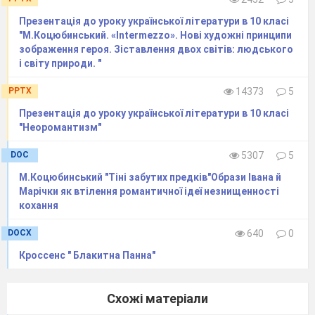
Презентація до уроку української літератури в 10 класі
"М.Коцюбинський. «Intermezzo». Нові художні принципи
зображення героя. Зіставлення двох світів: людського
і світу природи. "
PPTX
14373
5
Презентація до уроку української літератури в 10 класі
"Неоромантизм"
DOC
5307
5
М.Коцюбинський "Тіні забутих предків"Образи Івана й
Марічки як втілення романтичної ідеї незнищенності
кохання
DOCX
640
0
Кроссенс " Блакитна Панна"
Схожі матеріали