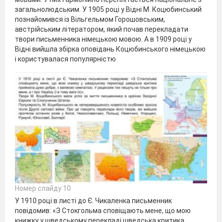
загальнолюдським. У 1905 році у Відні М. Коцюбинський
познайомився із Вільгельмом Горошовським,
австрійським літератором, який почав перекладати
твори письменника німецькою мовою. А в 1909 році у
Відні вийшла збірка оповідань Коцюбинського німецькою
і користувалася популярністю
Номер слайду 10
У 1910 році в листі до Є. Чикаленка письменник
повідомив: «З Стокгольма сповіщають мене, що мою
книжку у шведському перекладі шведська критика