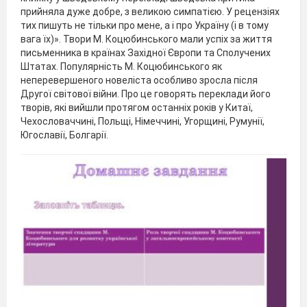
прийняла дуже добре, з великою симпатією. У рецензіях
тих пишуть не тільки про мене, а і про Україну (і в тому
вага їх)». Твори М. Коцюбинського мали успіх за життя
письменника в країнах Західної Європи та Сполучених
Штатах. Популярність М. Коцюбинського як
неперевершеного новеліста особливо зросла після
Другої світової війни. Про це говорять переклади його
творів, які вийшли протягом останніх років у Китаї,
Чехословаччині, Польщі, Німеччині, Угорщині, Румунії,
Югославії, Болгарії.