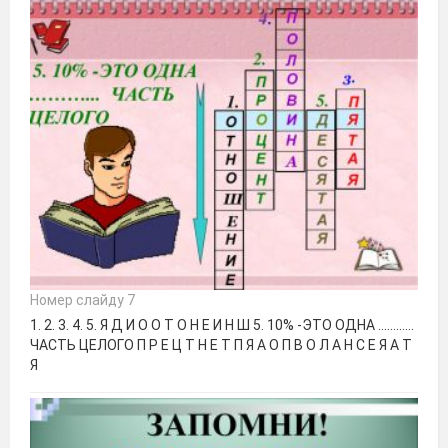
Номер слайду 7
1. 2. 3. 4. 5. Я Д И О О Т О Н Е И Н Ш 5. 10% -ЭТО ОДНА ………...
ЧАСТЬ ЦЕЛОГО П Р Е Ц Т Н Е Т П Я А О П В О Л А Н С Е Я А Т
Я