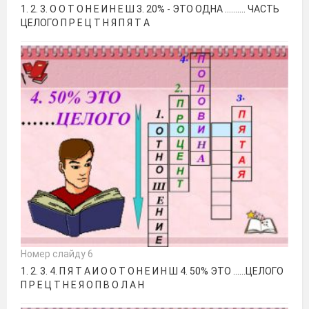
1. 2. 3. О О Т О Н Е И Н Е Ш 3. 20% - ЭТО ОДНА ………. ЧАСТЬ
ЦЕЛОГО П Р Е Ц Т Н Я П Я Т А
Номер слайду 6
1. 2. 3. 4. П Я Т А И О О Т О Н Е И Н Ш 4. 50% ЭТО ……ЦЕЛОГО
П Р Е Ц Т Н Е Я О П В О Л А Н