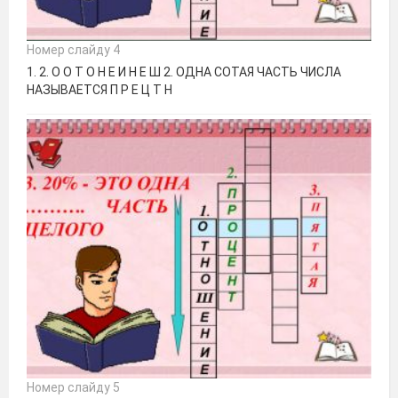
Номер слайду 4
1. 2. О О Т О Н Е И Н Е Ш 2. ОДНА СОТАЯ ЧАСТЬ ЧИСЛА
НАЗЫВАЕТСЯ П Р Е Ц Т Н
Номер слайду 5