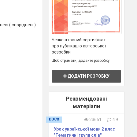
еві ( споріднені )
Безкоштовний сертифікат
про публікацію авторської
розробки
Щоб отримати, додайте розробку
ДОДАТИ РОЗРОБКУ
Рекомендовані
матеріали
DOCX
23651
4.9
Урок української мови 2 клас
"Тематичні групи слів"