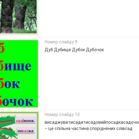
Номер слайду 9
Дуб Дубище Дубок Дубочок
Номер слайду 10
висаджуватисадитисадовийпосадкасадочокс
– це спільна частина споріднених слівсад