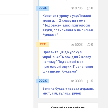
DOCX
9706
0
Конспект уроку з української
мови для 2 класу на тему
"Подовжені мякі приголосні
звуки, позначення їх на письмі
буквами"
PPT
5003
0
Презентація до уроку з
української мови для 2 класу
на тему "Подовжені мякі
приголосні звуки. Позначення
їх на письмі буквами"
DOCX
3308
5
Велика буква у назвах держав,
міст, сіл, вулиць, річок