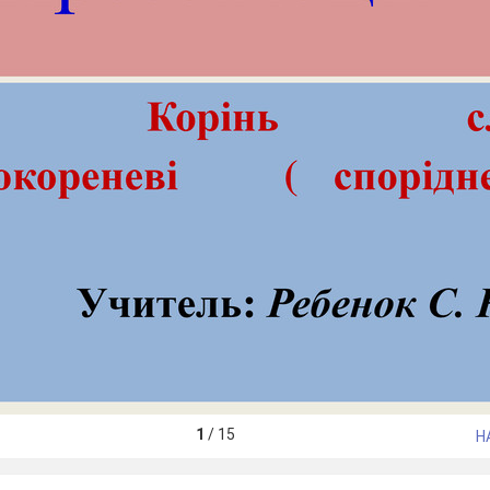
1
/
15
Н