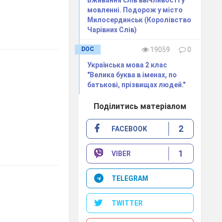
Вживання слів ввічливості у
мовленні. Подорож у місто
Милосердинськ (Королівство
Чарівних Слів)
DOC
19059
0
Українська мова 2 клас
"Велика буква в іменах, по
батькові, прізвищах людей."
Поділитись матеріалом
2
FACEBOOK
1
VIBER
TELEGRAM
TWITTER