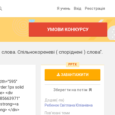
Я учень
Вхід
Реєстрація
УМОВИ КОНКУРСУ
слова. Спільнокореневі ( споріднені ) слова".
PPTX
ЗАВАНТАЖИТИ
dth="595"
der:1px solid
Зберегти на потім
e> <div
2-85663971"
Додав(-ла)
<strong><a
Ребенок Світлана Юліанівна
ong> </div>
Пов’язані теми