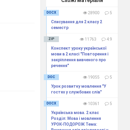
Схожі матеріали
DOCX
28900
5
Списування для 2 класу 2
семестр
ZIP
11763
4.9
Конспект уроку української
мови в 2 класі "Повторення і
закріплення вивченого про
речення"
DOC
19055
5
Урок розвитку мовлення "У
гостях у службових слів"
DOCX
10361
5
Українська мова. 2 клас
Розділ: Мова і мовлення
УРОК-ПОДОРОЖ Тема: