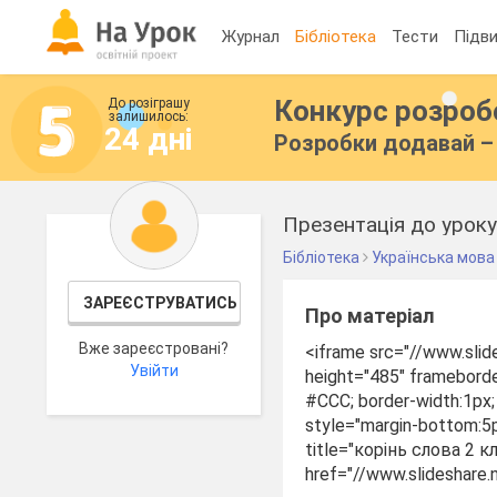
Журнал
Бібліотека
Тести
Підви
Конкурс розро
До розіграшу
залишилось:
24 дні
Розробки додавай – 
Презентація до уроку 
Бібліотека
Українська мова
ЗАРЕЄСТРУВАТИСЬ
Про матеріал
Вже зареєстровані?
<iframe src="//www.sl
Увійти
height="485" frameborder
#CCC; border-width:1px;
style="margin-bottom:5p
title="корінь слова 2 к
href="//www.slideshare.