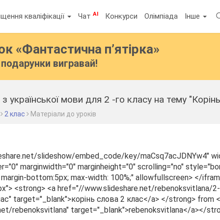
AI
щення кваліфікації
Чат
Конкурси
Олімпіада
Інше
бок
«Фантастична п’ятірка»
подарунки вигравай!
з української мови для 2 -го класу на тему "Корінь 
2 клас
Матеріали до уроків
ideshare.net/slideshow/embed_code/key/maCsq7acJDNYw4" wi
="0" marginwidth="0" marginheight="0" scrolling="no" style="bor
 margin-bottom:5px; max-width: 100%;" allowfullscreen> </ifram
x"> <strong> <a href="//www.slideshare.net/rebenoksvitlana/
лас" target="_blank">корінь слова 2 клас</a> </strong> from 
net/rebenoksvitlana" target="_blank">rebenoksvitlana</a></str