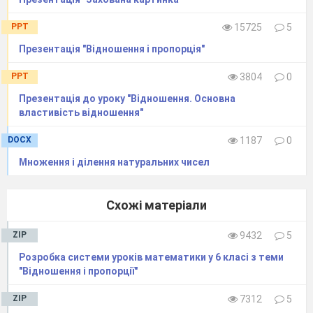
PPT
15725
5
Презентація "Відношення і пропорція"
PPT
3804
0
Презентація до уроку "Відношення. Основна
властивість відношення"
DOCX
1187
0
Множення і ділення натуральних чисел
Схожі матеріали
ZIP
9432
5
Розробка системи уроків математики у 6 класі з теми
"Відношення і пропорції"
ZIP
7312
5