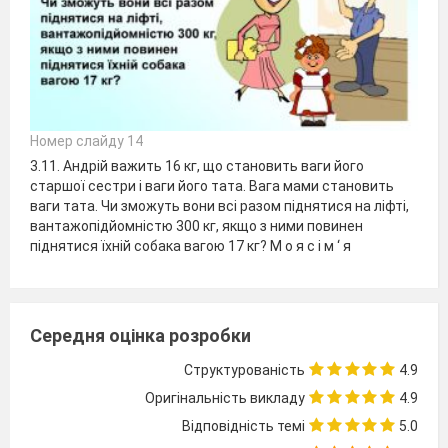
Номер слайду 14
3.11. Андрій важить 16 кг, що становить ваги його
старшої сестри і ваги його тата. Вага мами становить
ваги тата. Чи зможуть вони всі разом піднятися на ліфті,
вантажопідйомністю 300 кг, якщо з ними повинен
піднятися їхній собака вагою 17 кг? М о я с і м ‘ я
Середня оцінка розробки
Структурованість
4.9
Оригінальність викладу
4.9
Відповідність темі
5.0