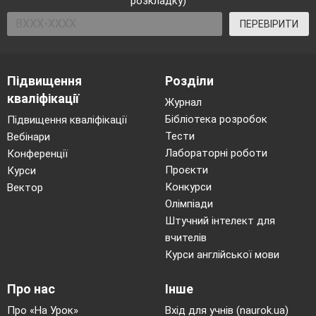
розкладку)
ПЕРЕВІРИТИ
Підвищення
Розділи
кваліфікації
Журнал
Бібліотека розробок
Підвищення кваліфікації
Тести
Вебінари
Лабораторні роботи
Конференції
Проєкти
Курси
Конкурси
Вектор
Олімпіади
Штучний інтелект для
вчителів
Курси англійської мови
Про нас
Інше
Про «На Урок»
Вхід для учнів (naurok.ua)