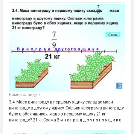
Номер слайду 7
3.4. Маса винограду в першому ящику складає маси
винограду в другому ящику. Скільки кілограмів винограду
було в обох ящиках, якщо в першому ящику 21 кг
винограду? 21 кг Схема В и н о г р а д д р у г о г о я щ и к а