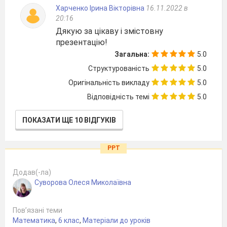
Харченко Ірина Вікторівна
16.11.2022 в
20:16
Дякую за цікаву і змістовну
презентацію!
Загальна:
5.0
Структурованість
5.0
Оригінальність викладу
5.0
Відповідність темі
5.0
ПОКАЗАТИ ЩЕ 10 ВІДГУКІВ
PPT
Додав(-ла)
Суворова Олеся Миколаївна
Пов’язані теми
Математика
,
6 клас
,
Матеріали до уроків