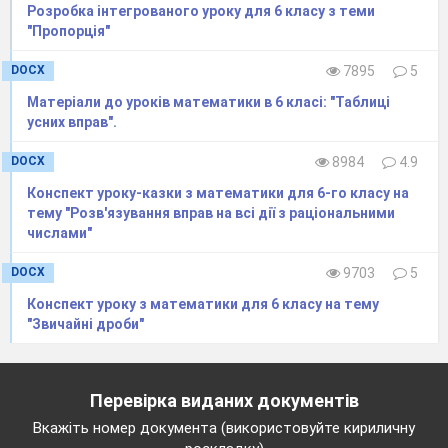
Розробка інтегрованого уроку для 6 класу з теми
"Пропорція"
DOCX
7895
5
Матеріали до уроків математики в 6 класі: "Таблиці
усних вправ".
DOCX
8984
4.9
Конспект уроку-казки з математики для 6-го класу на
тему "Розв'язування вправ на всі дії з раціональними
числами"
DOCX
9703
5
Конспект уроку з математики для 6 класу на тему
"Звичайні дроби"
Перевірка виданих документів
Вкажіть номер документа (використовуйте кириличну