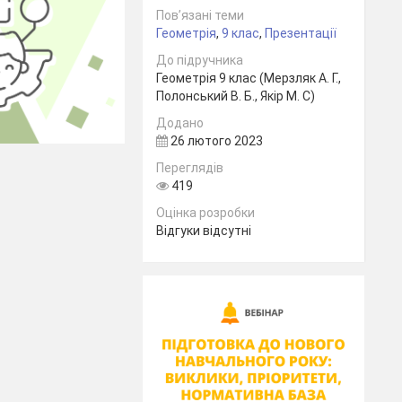
Пов’язані теми
Геометрія
,
9 клас
,
Презентації
До підручника
Геометрія 9 клас (Мерзляк А. Г.,
Полонський В. Б., Якір М. С)
Додано
26 лютого 2023
Переглядів
419
Оцінка розробки
Відгуки відсутні