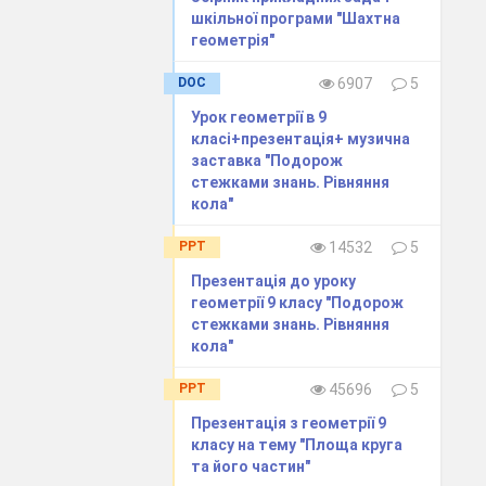
шкільної програми "Шахтна
геометрія"
DOC
6907
5
Урок геометрії в 9
класі+презентація+ музична
заставка "Подорож
стежками знань. Рівняння
кола"
PPT
14532
5
Презентація до уроку
геометрії 9 класу "Подорож
стежками знань. Рівняння
кола"
PPT
45696
5
Презентація з геометрії 9
класу на тему "Площа круга
та його частин"