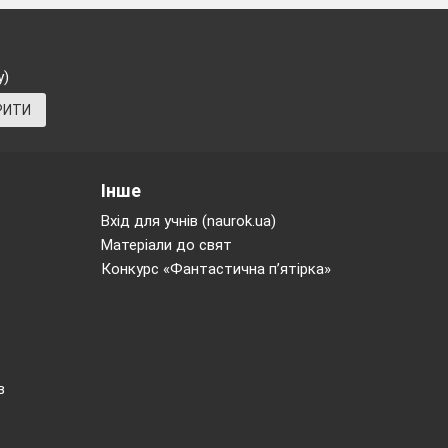
у)
РИТИ
Інше
Вхід для учнів (naurok.ua)
Матеріали до свят
Конкурс «Фантастична п’ятірка»
в