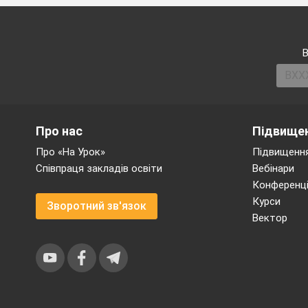
В
Про нас
Підвищен
Про «На Урок»
Підвищення
Співпраця закладів освіти
Вебінари
Конференці
Курси
Зворотний зв'язок
Вектор