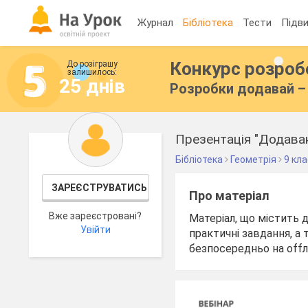
Журнал
Бібліотека
Тести
Підви
Конкурс розро
До розіграшу
залишилось:
25 днів
Розробки додавай – 
Презентація "Додаван
Бібліотека
Геометрія
9 кл
ЗАРЕЄСТРУВАТИСЬ
Про матеріал
Вже зареєстровані?
Матеріал, що містить 
Увійти
практичні завдання, а
безпосередньо на offла