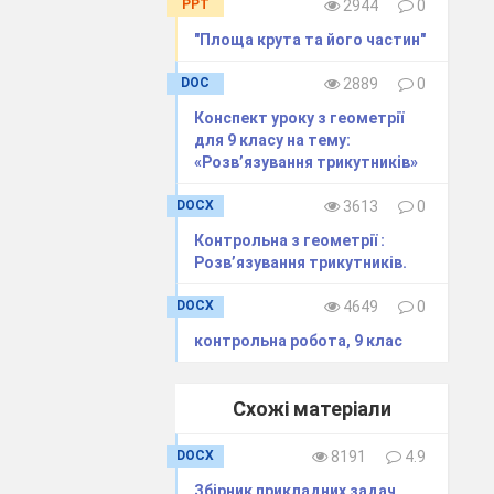
PPT
2944
0
"Площа крута та його частин"
DOC
2889
0
Конспект уроку з геометрії
для 9 класу на тему:
«Розв’язування трикутників»
DOCX
3613
0
Контрольна з геометрії :
Розв’язування трикутників.
DOCX
4649
0
контрольна робота, 9 клас
Схожі матеріали
DOCX
8191
4.9
Збірник прикладних задач