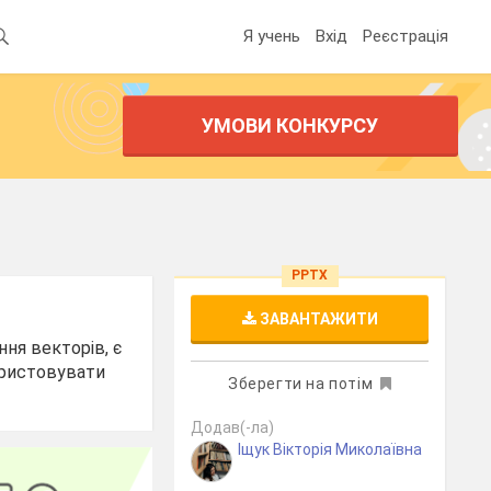
Я учень
Вхід
Реєстрація
УМОВИ КОНКУРСУ
PPTX
ЗАВАНТАЖИТИ
ня векторів, є
ористовувати
Зберегти на потім
Додав(-ла)
Іщук Вікторія Миколаївна