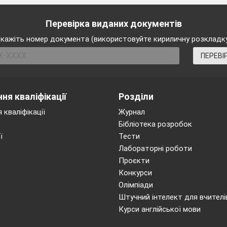
Перевірка виданих документів
кажіть номер документа (використовуйте кириличну розкладк
ПЕРЕВІ
ня кваліфікації
Розділи
 кваліфікації
Журнал
Бібліотека розробок
ї
Тести
Лабораторні роботи
Проєкти
Конкурси
Олімпіади
Штучний інтелект для вчителі
Курси англійської мови