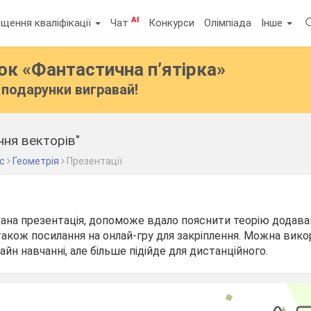
AI
щення кваліфікації
Чат
Конкурси
Олімпіада
Інше
бок
«Фантастична п’ятірка»
подарунки вигравай!
ня векторів"
ас
Геометрія
Презентації
дана презентація, допоможе вдало пояснити теорію додаван
 також посилання на онлай-гру для закріплення. Можна вик
йн навчанні, але більше підійде для дистанційного.