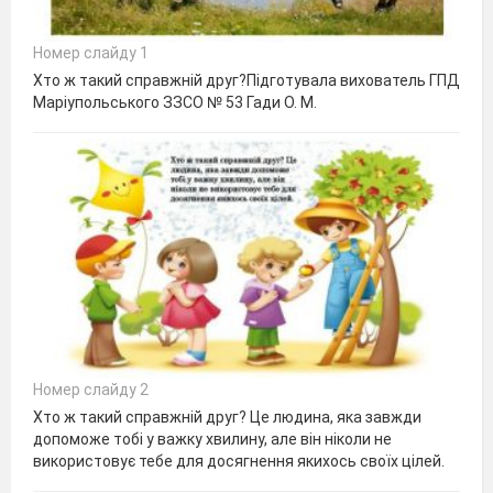
Номер слайду 1
Хто ж такий справжній друг?Підготувала вихователь ГПД
Маріупольського ЗЗСО № 53 Гади О. М.
Номер слайду 2
Хто ж такий справжній друг? Це людина, яка завжди
допоможе тобі у важку хвилину, але він ніколи не
використовує тебе для досягнення якихось своїх цілей.