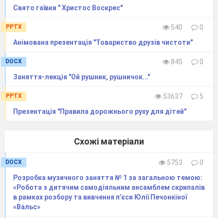
Свято гаївки " Христос Воскрес"
PPTX
540
0
Анімована презентація "Товариство друзів чистоти"
DOCX
845
0
Заняття-лекція "Ой рушник, рушничок..."
PPTX
53637
5
Презентація "Правила дорожнього руху для дітей"
Схожі матеріали
DOCX
5753
0
Розробка музичного заняття № 1 за загальною темою:
«Робота з дитячим самодіяльним ансамблем скрипалів
в рамках розбору та вивчення п’єси Юлії Печонкіної
«Вальс»