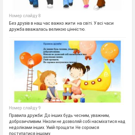
Номер слайду 8
Без друзів в наш час важко жити на світі. У всі часи
дружба вважалась великою цінністю.
Номер слайду 9
Правила дружби: До інших будь чесним, уважним,
доброзичливим. Ніколи не дозволяй собі насміхатися над
недоліками інших. Умій прощати. Не соромся
поступатися іншому.