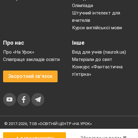
Олімпіади
Штучний інтелект для
вчителів
Курси англійської мови
Про нас
Інше
Про «На Урок»
Вхід для учнів (naurok.ua)
Співпраця закладів освіти
Матеріали до свят
Конкурс «Фантастична
п’ятірка»
Зворотний зв'язок
© 2017-2026, ТОВ «ОСВІТНІЙ ЦЕНТР «НА УРОК»
Угода користувача
|
Умови користування
|
Політика
конфіденційності