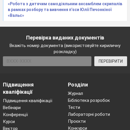
«Робота з дитячим самодіяльним ансамблем скрипалів
в рамках розбору та вивчення п’єси Юлії Печонкіної
«Вальс»
Перевірка виданих документів
Вкажіть номер документа (використовуйте кириличну
розкладку)
ПЕРЕВІРИТИ
Підвищення
Розділи
кваліфікації
Журнал
Бібліотека розробок
Підвищення кваліфікації
Тести
Вебінари
Лабораторні роботи
Конференції
Проєкти
Курси
Конкурси
Вектор