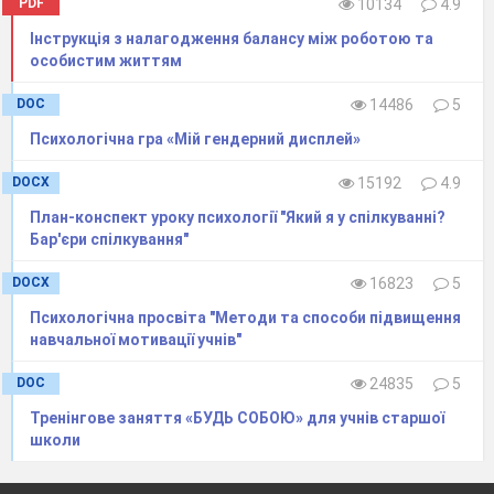
PDF
10134
4.9
Інструкція з налагодження балансу між роботою та
особистим життям
DOC
14486
5
Психологічна гра «Мій гендерний дисплей»
DOCX
15192
4.9
План-конспект уроку психології "Який я у спілкуванні?
Бар'єри спілкування"
DOCX
16823
5
Психологічна просвіта "Методи та способи підвищення
навчальної мотивації учнів"
DOC
24835
5
Тренінгове заняття «БУДЬ СОБОЮ» для учнів старшої
школи