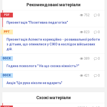
Рекомендовані матеріали
PDF
752
0
Презентація "Позитивна педагогіка"
PPT
823
0
Презентація Аспекти корекційно - розвивальної роботи
з дітьми, що опинилися у СЖО в наслідок військових
дій.
DOCX
389
0
Година психолога " На що схожа ніжність?"
DOCX
421
0
Акція "Ця рука ніколи не вдарить"
Схожі матеріали