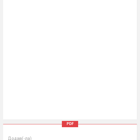
PDF
Додав(-ла)