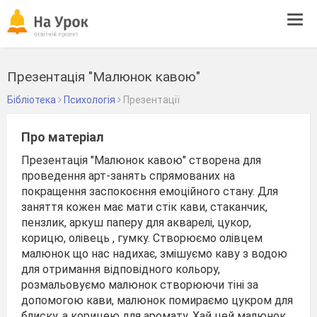
Tog
navi
Презентація "Малюнок кавою"
Бібліотека
Психологія
Презентації
Про матеріал
Презентація "Малюнок кавою" створена для
проведення арт-занять спрямованих на
покращення заспокоєння емоційного стану. Для
заняття кожен має мати стік кави, стаканчик,
пензлик, аркуш паперу для акварелі, цукор,
корицю, олівець , гумку. Створюємо олівцем
малюнок що нас надихає, змішуємо каву з водою
для отримання відповідного кольору,
розмальовуємо малюнок створюючи тіні за
допомогою кави, малюнок помираємо цукром для
блиску, а корицею для аромату. Хай цей малюнок