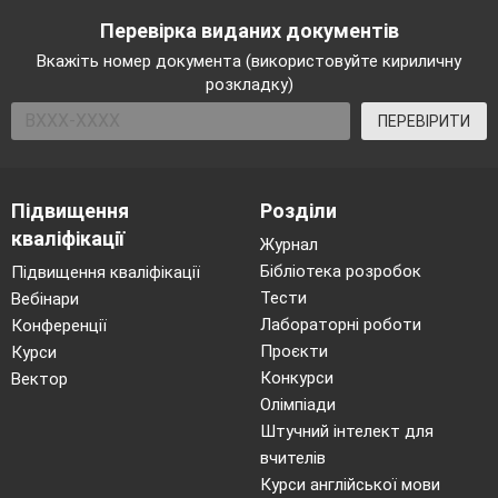
Перевірка виданих документів
Вкажіть номер документа (використовуйте кириличну
розкладку)
ПЕРЕВІРИТИ
Підвищення
Розділи
кваліфікації
Журнал
доступністю 
Бібліотека розробок
Підвищення кваліфікації
Тести
Вебінари
щороку завой
Лабораторні роботи
Конференції
Проєкти
Курси
Конкурси
Вектор
шанувальникі
Олімпіади
Штучний інтелект для
кави ристрето
вчителів
Курси англійської мови