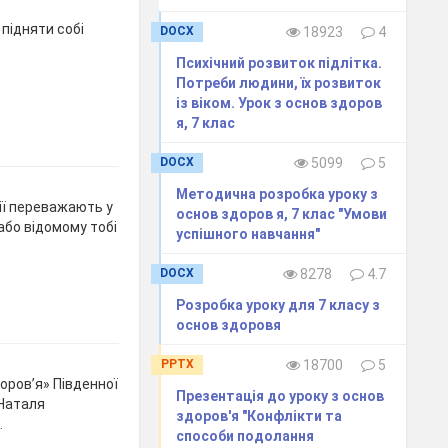
 підняти собі
DOCX
18923
4
Психічний розвиток підлітка.
Потреби людини, їх розвиток
із віком. Урок з основ здоров
я, 7 клас
DOCX
5099
5
Методична розробка уроку з
ії переважають у
основ здоров я, 7 клас "Умови
або відомому тобі
успішного навчання"
DOCX
8278
4.7
Розробка уроку для 7 класу з
основ здоровя
PPTX
18700
5
оров’я» Південної
Презентація до уроку з основ
 Наталя
здоров'я "Конфлікти та
.
способи подолання