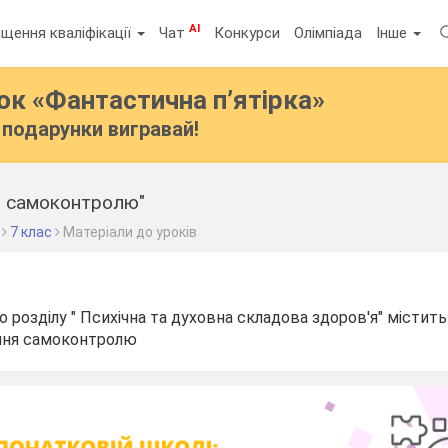
AI
щення кваліфікації
Чат
Конкурси
Олімпіада
Інше
бок
«Фантастична п’ятірка»
подарунки вигравай!
и самоконтролю"
7 клас
Матеріали до уроків
о розділу " Психічна та духовна складова здоров'я" містит
іння самоконтролю