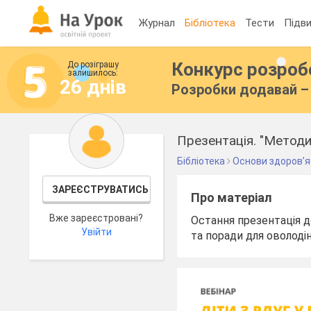
Журнал
Бібліотека
Тести
Підви
Конкурс розро
До розіграшу
залишилось:
26 днів
Розробки додавай – 
Презентація. "Метод
Бібліотека
Основи здоров’я
ЗАРЕЄСТРУВАТИСЬ
Про матеріал
Вже зареєстровані?
Остання презентація д
Увійти
та поради для оволод