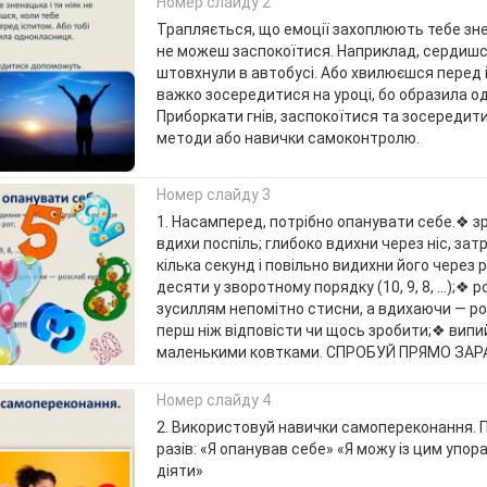
Номер слайду 2
Трапляється, що емоції захоплюють тебе знен
не можеш заспокоїтися. Наприклад, сердишс
штовхнули в автобусі. Або хвилюєшся перед і
важко зосередитися на уроці, бо образила о
Приборкати гнів, заспокоїтися та зосереди
методи або навички самоконтролю.
Номер слайду 3
1. Насамперед, потрібно опанувати себе.❖ зр
вдихи поспіль; глибоко вдихни через ніс, зат
кілька секунд і повільно видихни його через 
десяти у зворотному порядку (10, 9, 8, …);❖ р
зусиллям непомітно стисни, а вдихаючи — ро
перш ніж відповісти чи щось зробити;❖ випи
маленькими ковтками. СПРОБУЙ ПРЯМО ЗАРАЗ
Номер слайду 4
2. Використовуй навички самопереконання. П
разів: «Я опанував себе» «Я можу із цим упор
діяти»