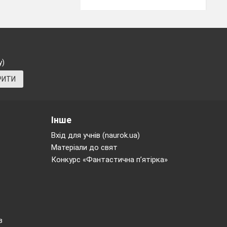
у)
РИТИ
Інше
Вхід для учнів (naurok.ua)
Матеріали до свят
Конкурс «Фантастична п’ятірка»
в