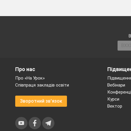
В
Про нас
Підвищен
Про «На Урок»
Підвищення
Співпраця закладів освіти
Вебінари
Конференці
Курси
Зворотний зв'язок
Вектор