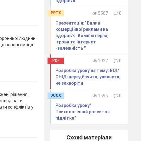
здоров'я"
PPTX
5507
0
Презентація:" Вплив
комерційної реклами на
здоров’я. Комп’ютерна,
торонньої людини.
ігрова та Інтернет
що власні емоції
-залежність "
PDF
1027
0
Розробка уроку на тему: ВІЛ/
СНІД: передбачити, уникнути,
не захворіти
жені рішення.
DOCX
1595
0
оволодівати
Розробка уроку"
ти конфліктів у
Психологічний розвиток
підлітка"
Схожі матеріали