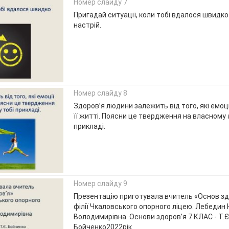
Номер слайду 7
Пригадай ситуації, коли тобі вдалося швидко
настрій.
Номер слайду 8
Здоров’я людини залежить від того, які емоц
її житті. Поясни це твердження на власному 
прикладі.
Номер слайду 9
Презентацію приготувала вчитель «Основ зд
філії Чкаловського опорного ліцею. Лебедин
Володимирівна. Основи здоров’я 7 КЛАС - Т.Є
Бойченко2022рік