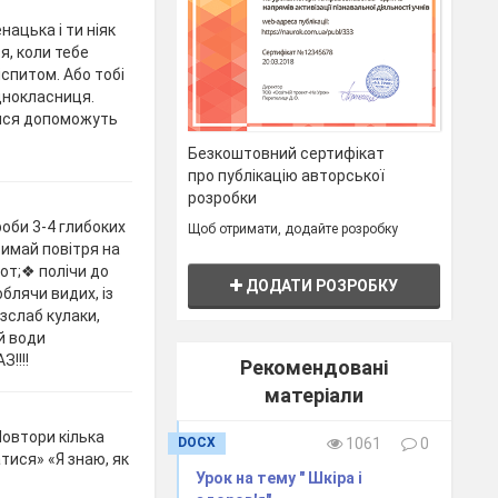
ацька і ти ніяк
я, коли тебе
спитом. Або тобі
днокласниця.
тися допоможуть
Безкоштовний сертифікат
про публікацію авторської
розробки
оби 3-4 глибоких
Щоб отримати, додайте розробку
римай повітря на
рот;❖ полічи до
ДОДАТИ РОЗРОБКУ
облячи видих, із
зслаб кулаки,
й води
!!!!
Рекомендовані
матеріали
овтори кілька
DOCX
1061
0
атися» «Я знаю, як
Урок на тему " Шкіра і