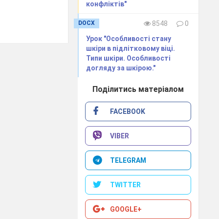
конфліктів"
DOCX
8548
0
Урок "Особливості стану
шкіри в підлітковому віці.
Типи шкіри. Особливості
догляду за шкірою."
Поділитись матеріалом
FACEBOOK
VIBER
TELEGRAM
TWITTER
GOOGLE+