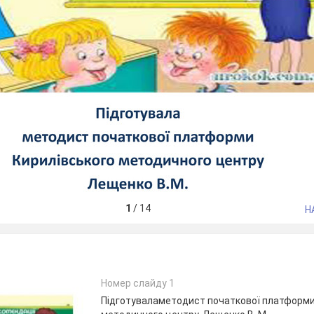
1
/
14
Н
Номер слайду 1
Підготуваламетодист початкової платформи