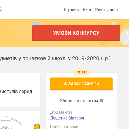
Я учень
Вхід
Реєстрація
УМОВИ КОНКУРСУ
етів у початковій школі у 2019-2020 н.р."
PPTX
ЗАВАНТАЖИТИ
виступів перед
Зберегти на потім
Додав(-ла)
Лещенко Вікторія
Пов’язані теми