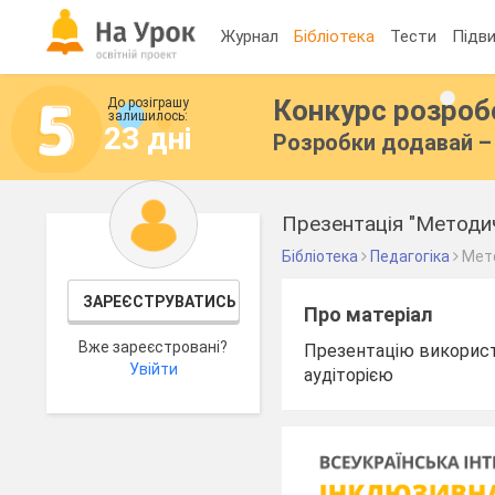
Журнал
Бібліотека
Тести
Підви
Конкурс розро
До розіграшу
залишилось:
23 дні
Розробки додавай – 
Презентація "Методич
Бібліотека
Педагогіка
Мет
ЗАРЕЄСТРУВАТИСЬ
Про матеріал
Вже зареєстровані?
Презентацію використ
Увійти
аудіторією