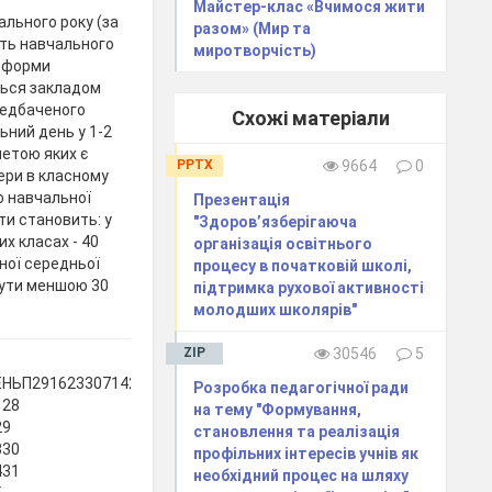
Майстер-клас «Вчимося жити
ального року (за
разом» (Мир та
сть навчального
миротворчість)
і форми
ться закладом
ередбаченого
Схожі матеріали
ний день у 1-2
метою яких є
PPTX
9664
0
ери в класному
о навчальної
Презентація
іти становить: у
"Здоров’язберігаюча
их класах - 40
організація освітнього
ьної середньої
процесу в початковій школі,
бути меншою 30
підтримка рухової активності
молодших школярів"
ZIP
30546
5
ЬП2916233071421284111825291623306132027
Розробка педагогічної ради
128
на тему "Формування,
29
становлення та реалізація
330
профільних інтересів учнів як
431
необхідний процес на шляху