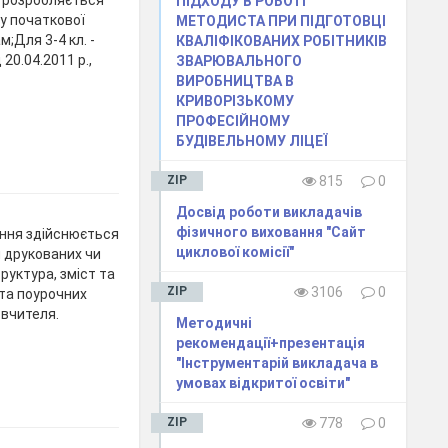
у розробляється
ПІДХОДУ В РОБОТІ
ту початкової
МЕТОДИСТА ПРИ ПІДГОТОВЦІ
м;Для 3-4 кл. -
КВАЛІФІКОВАНИХ РОБІТНИКІВ
20.04.2011 р.,
ЗВАРЮВАЛЬНОГО
ВИРОБНИЦТВА В
КРИВОРІЗЬКОМУ
ПРОФЕСІЙНОМУ
БУДІВЕЛЬНОМУ ЛІЦЕЇ
ZIP
815
0
Досвід роботи викладачів
фізичного виховання "Сайт
ння здійснюється
циклової комісії"
м друкованих чи
руктура, зміст та
ZIP
3106
0
та поурочних
 вчителя.
Методичні
рекомендації+презентація
"Інструментарій викладача в
умовах відкритої освіти"
ZIP
778
0