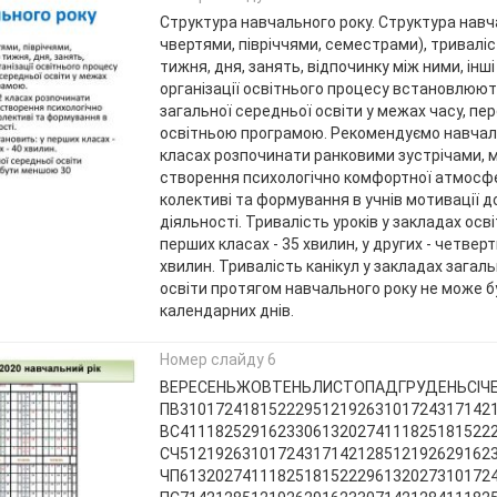
Структура навчального року. Структура навч
чвертями, півріччями, семестрами), тривалі
тижня, дня, занять, відпочинку між ними, інш
організації освітнього процесу встановлюю
загальної середньої освіти у межах часу, п
освітньою програмою. Рекомендуємо навчаль
класах розпочинати ранковими зустрічами, 
створення психологічно комфортної атмосф
колективі та формування в учнів мотивації д
діяльності. Тривалість уроків у закладах осв
перших класах - 35 хвилин, у других - четверт
хвилин. Тривалість канікул у закладах загал
освіти протягом навчального року не може 
календарних днів.
Номер слайду 6
ВЕРЕСЕНЬЖОВТЕНЬЛИСТОПАДГРУДЕНЬСІЧЕН
ПВ31017241815222951219263101724317142
ВС41118252916233061320274111825181522
СЧ51219263101724317142128512192629162
ЧП61320274111825181522296132027310172