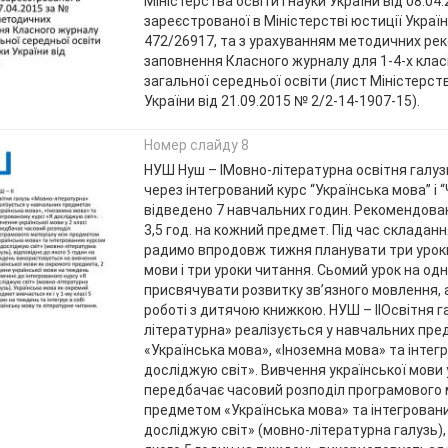
Міністерства освіти і науки України від 08.04
зареєстрованої в Міністерстві юстиції Україн
472/26917, та з урахуванням методичних ре
заповнення Класного журналу для 1-4-х клас
загальної середньої освіти (лист Міністерств
України від 21.09.2015 № 2/2-14-1907-15).
Номер слайду 8
НУШ Нуш – ІМовно-літературна освітня галуз
через інтегрований курс “Українська мова” і “
відведено 7 навчальних годин. Рекомендова
3,5 год. на кожний предмет. Під час складан
радимо впродовж тижня планувати три уроки
мови і три уроки читання. Сьомий урок на од
присвячувати розвитку зв’язного мовлення, 
роботі з дитячою книжкою. НУШ – ІІОсвітня 
літературна» реалізується у навчальних пр
«Українська мова», «Іноземна мова» та інтег
досліджую світ». Вивчення української мови у
передбачає часовий розподіл програмового 
предметом «Українська мова» та інтегрован
досліджую світ» (мовно-літературна галузь),