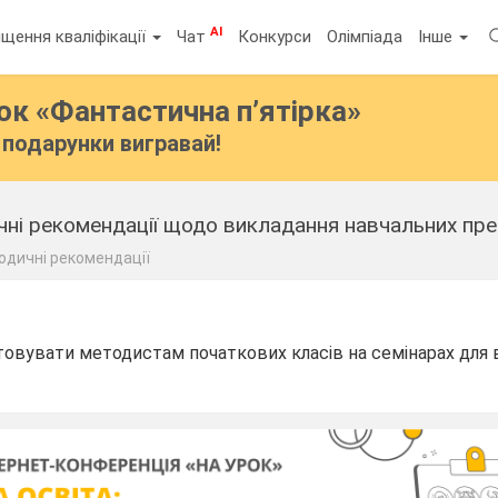
AI
щення кваліфікації
Чат
Конкурси
Олімпіада
Інше
бок
«Фантастична п’ятірка»
подарунки вигравай!
ні рекомендації щодо викладання навчальних предм
одичні рекомендації
овувати методистам початкових класів на семінарах для 