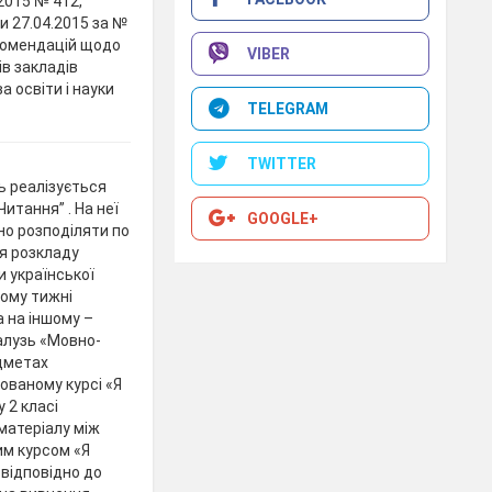
.2015 № 412,
и 27.04.2015 за №
комендацій щодо
VIBER
ів закладів
а освіти і науки
TELEGRAM
TWITTER
ь реалізується
Читання” . На неї
GOOGLE+
но розподіляти по
ня розкладу
 української
ному тижні
а на іншому –
галузь «Мовно-
едметах
рованому курсі «Я
 2 класі
матеріалу між
им курсом «Я
 відповідно до