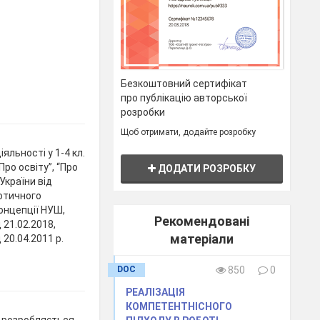
Безкоштовний сертифікат
про публікацію авторської
розробки
Щоб отримати, додайте розробку
льності у 1-4 кл.
Про освіту”, “Про
ДОДАТИ РОЗРОБКУ
України від
іотичного
Концепції НУШ,
Рекомендовані
 21.02.2018,
матеріали
20.04.2011 р.
DOC
850
0
РЕАЛІЗАЦІЯ
КОМПЕТЕНТНІСНОГО