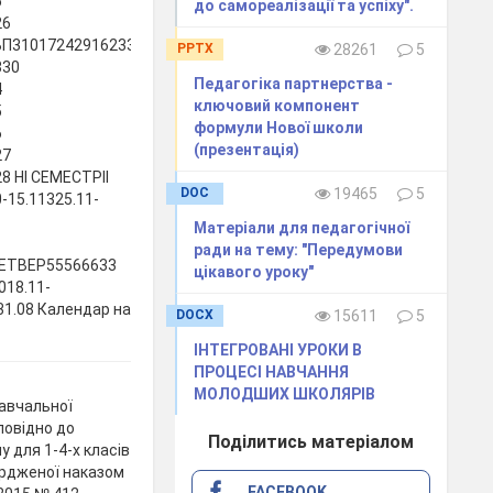
5
до самореалізації та успіху".
26
3101724291623306132027411182518152229
PPTX
28261
5
330
Педагогіка партнерства -
4
ключовий компонент
5
формули Нової школи
6
(презентація)
27
 НІ СЕМЕСТРІІ
DOC
19465
5
-15.11325.11-
Матеріали для педагогічної
ради на тему: "Передумови
ЧЕТВЕР55566633
цікавого уроку"
018.11-
-31.08 Календар на
DOCX
15611
5
ІНТЕГРОВАНІ УРОКИ В
ПРОЦЕСІ НАВЧАННЯ
МОЛОДШИХ ШКОЛЯРІВ
авчальної
повідно до
Поділитись матеріалом
 для 1-4-х класів
ердженої наказом
FACEBOOK