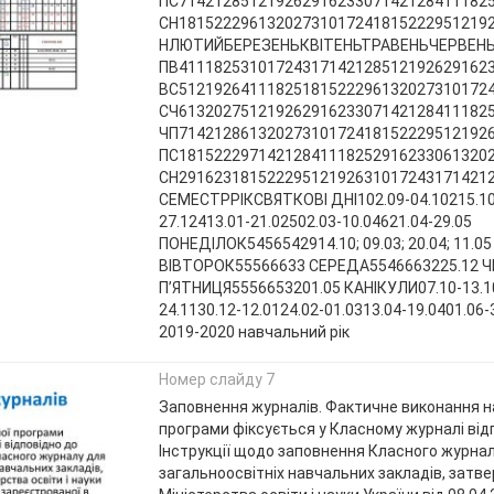
ПС71421285121926291623307142128411182
СН18152229613202731017241815222951219
НЛЮТИЙБЕРЕЗЕНЬКВІТЕНЬТРАВЕНЬЧЕРВЕНЬП
ПВ41118253101724317142128512192629162
ВС51219264111825181522296132027310172
СЧ61320275121926291623307142128411182
ЧП71421286132027310172418152229512192
ПС18152229714212841118252916233061320
СН2916231815222951219263101724317142128
СЕМЕСТРРІКСВЯТКОВІ ДНІ102.09-04.10215.10
27.12413.01-21.02502.03-10.04621.04-29.05
ПОНЕДІЛОК5456542914.10; 09.03; 20.04; 11.05
ВІВТОРОК55566633 СЕРЕДА5546663225.12 
П’ЯТНИЦЯ5556653201.05 КАНІКУЛИ07.10-13.1
24.1130.12-12.0124.02-01.0313.04-19.0401.06
2019-2020 навчальний рік
Номер слайду 7
Заповнення журналів. Фактичне виконання н
програми фіксується у Класному журналі від
Інструкції щодо заповнення Класного журналу
загальноосвітніх навчальних закладів, затв