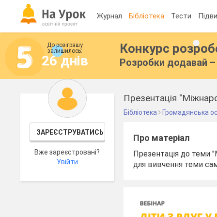
Журнал
Бібліотека
Тести
Підви
Конкурс розро
До розіграшу
залишилось:
26 днів
Розробки додавай – 
Презентація "Міжнар
Бібліотека
Громадянська ос
ЗАРЕЄСТРУВАТИСЬ
Про матеріал
Вже зареєстровані?
Презентація до теми "
Увійти
для вивчення теми сам