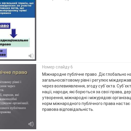
Номер слайду 6
Міжнародне публічне право. Діє глобально н
загальносвітовому рівні і регулює міждержав
через волевиявлення, згоду суб`єкта. Суб`єк
нації, народи, які борються за свої права, д
утворення, міжнародні і міжурядові організац
норм міжнародного публічного права настає
правова відповідальність.