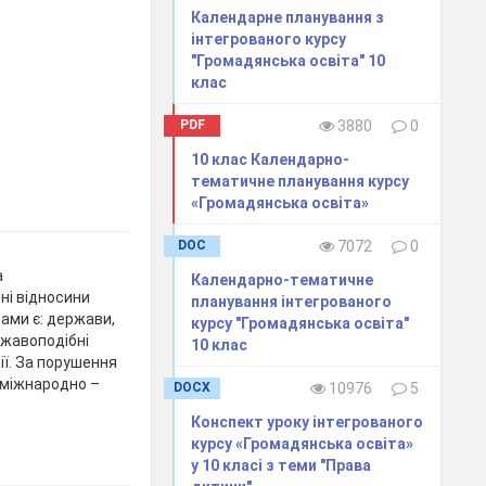
Календарне планування з
інтегрованого курсу
"Громадянська освіта" 10
клас
PDF
3880
0
10 клас Календарно-
тематичне планування курсу
«Громадянська освіта»
DOC
7072
0
а
Календарно-тематичне
ні відносини
планування інтегрованого
тами є: держави,
курсу "Громадянська освіта"
ержавоподібні
10 клас
ії. За порушення
 міжнародно –
DOCX
10976
5
Конспект уроку інтегрованого
курсу «Громадянська освіта»
у 10 класі з теми "Права