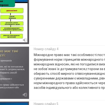
Номер слайду 4
Міжнародне право має такі особливості:пос
формування норм і принципів міжнародного 
міжнародних відносин, які не погодилися виз
не зобов`язані їх дотримуватися;сторони за
обирають спосіб мирного співіснування;відн
суверенними державами є міжвладними, рі
норм міжнародного права здійснюється чер
засобів індивідуального або колективного пр
Номер слайду 5