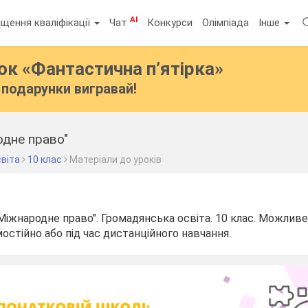
AI
щення кваліфікації
Чат
Конкурси
Олімпіада
Інше
бок
«Фантастична п’ятірка»
подарунки вигравай!
одне право"
віта
10 клас
Матеріали до уроків
Міжнародне право". Громадянська освіта. 10 клас. Можлив
остійно або під час дистанційного навчання.