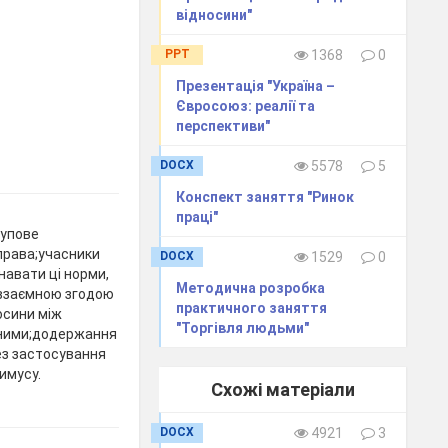
відносини"
PPT
1368
0
Презентація "Україна –
Євросоюз: реалії та
перспективи"
DOCX
5578
5
Конспект заняття "Ринок
праці"
тупове
права;учасники
DOCX
1529
0
навати ці норми,
Методична розробка
 взаємною згодою
практичного заняття
осини між
"Торгівля людьми"
вними;додержання
ез застосування
имусу.
Схожі матеріали
DOCX
4921
3