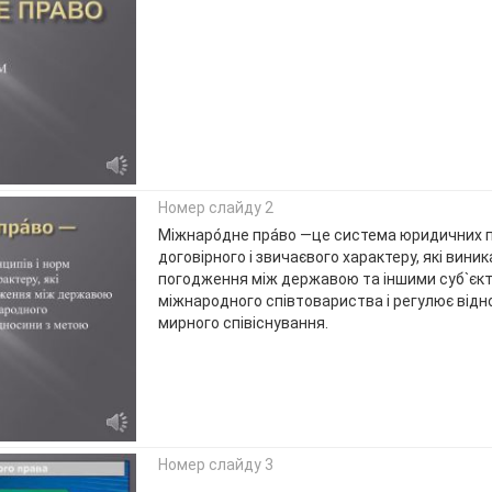
Номер слайду 2
Міжнаро́дне пра́во —це система юридичних п
договірного і звичаєвого характеру, які вини
погодження між державою та іншими суб`єк
міжнародного співтовариства і регулює відн
мирного співіснування.
Номер слайду 3