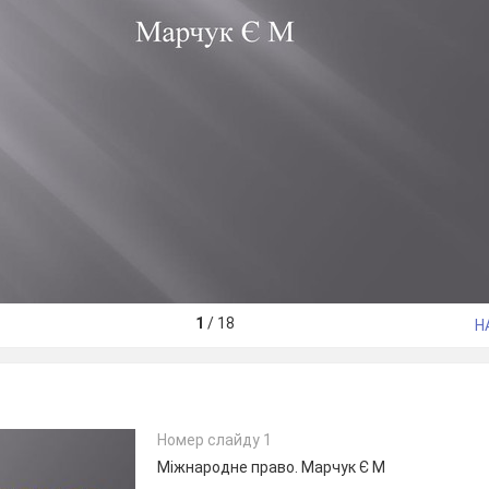
1
/
18
Н
Номер слайду 1
Міжнародне право. Марчук Є М