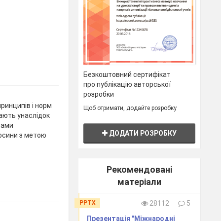
Безкоштовний сертифікат
про публікацію авторської
розробки
ринципів і норм
Щоб отримати, додайте розробку
кають унаслідок
тами
ДОДАТИ РОЗРОБКУ
осини з метою
Рекомендовані
матеріали
PPTX
28112
5
Презентація "Міжнародні