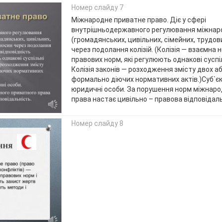
Номер слайду 7
Міжнародне приватне право. Діє у сфері
внутрішньодержавного регулювання міжнар
(громадянських, цивільних, сімейних, трудови
через подолання колізій. (Колізія — взаємна 
правових норм, які регулюють однакові суспі
Колізія законів — розходження змісту двох а
формально діючих нормативних актів.)Суб`єкт
юридичні особи. За порушення норм міжнаро
права настає цивільно – правова відповідаль
Номер слайду 8