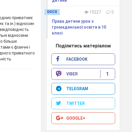
дитини"
DOCX
19227
5
одних приватних
Права дитини урок з
х та ін.) відносин
громадянської освіти в 10
невідповідність
класі
льні відносини.
бо більше
Поділитись матеріалом
ами є фізичні і
дного приватного
ність.
FACEBOOK
1
VIBER
TELEGRAM
TWITTER
GOOGLE+