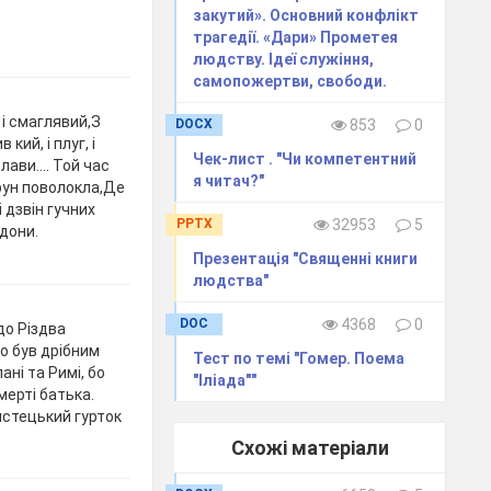
закутий». Основний конфлікт
трагедії. «Дари» Прометея
людству. Ідеї служіння,
самопожертви, свободи.
 і смаглявий,З
DOCX
853
0
ий, і плуг, і
Чек-лист . "Чи компетентний
ави.... Той час
я читач?"
 трун поволокла,Де
і дзвін гучних
PPTX
32953
5
дони.
Презентація "Священні книги
людства"
DOC
4368
0
до Різдва
о був дрібним
Тест по темі "Гомер. Поема
ні та Римі, бо
"Іліада""
мерті батька.
истецький гурток
Схожі матеріали