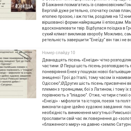
Ø Бажання позмагатись із славнозвісним Го
Вергілій дуже ретельно, спочатку склав план
епопею прозою, і аж потім, розділив на 12 кн
віршованої форми найкращим її епізодам. Ма
вдосконалювати твір. Відбулася поїздка в Гр
сухий клімат викликав хворобу. Можливо, са
ретельність завершити "Енеї́ду" він так і не в
Номер слайду 10
Дванадцять пісень «Енеїди» чітко розподіля
частини :Ø Перші шість пісень розповідають 
поневіряння Енея у пошуках нової батьківщин
знищеної Трої до Італії, тому часом їх нази
Одіссею”;ØДругих шість пісень присвячені ві
племен з троянцями, бої з Латином, і тому їх
порівнюють з “Іліадою”. Отже, чотири стихії 
«Енеїді» - міфологія та історія, поезія та полі
виконати одне ідейно художнє завдання: по
необхідність виникнення могутньої Римської і
прославити свій час як повернення до «золот
«блаженного миру» на давню «землю Сатурн