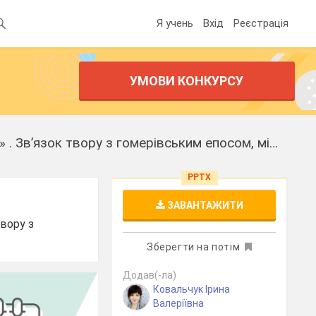
Я учень
Вхід
Реєстрація
УМОВИ КОНКУРСУ
Презентація на тему "Публій Вергілій Марон (70–19 рр. До н. Е.). «Енеїда» . Зв’язок твору з гомерівським епосом, міфологією"
PPTX
ЗАВАНТАЖИТИ
твору з
Зберегти на потім
Додав(-ла)
Ковальчук Ірина
Валеріївна