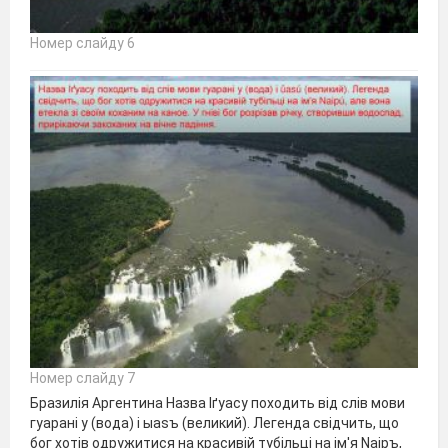
Номер слайду 6
Номер слайду 7
Бразилія Аргентина Назва Іґуасу походить від слів мови
гуарані y (вода) і ыasъ (великий). Легенда свідчить, що
бог хотів одружитися на красивій тубільці на ім'я Naipъ,