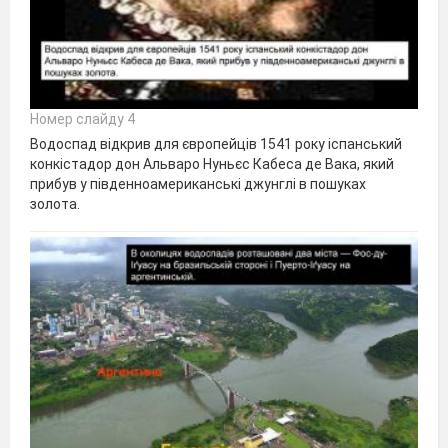
Номер слайду 4
Водоспад відкрив для європейців 1541 року іспанський
конкістадор дон Альваро Нуньєс Кабеса де Вака, який
прибув у південноамериканські джунглі в пошуках
золота.