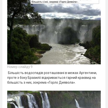
Номер слайду 9
Більшість водоспадів розташовані в межах Аргентини,
проте з боку Бразилії відкривається гарний краєвид на
більшість з них, зокрема «Горло Диявола».