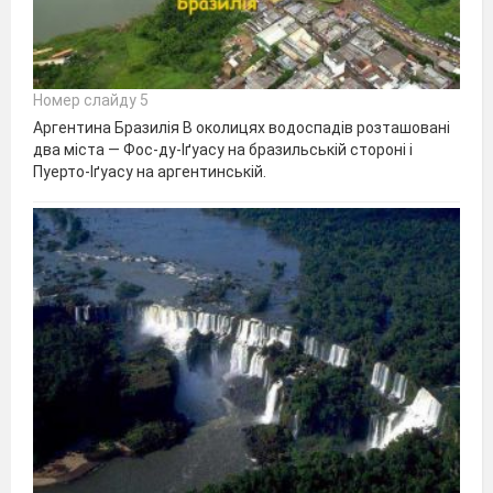
Номер слайду 5
Аргентина Бразилія В околицях водоспадів розташовані
два міста — Фос-ду-Іґуасу на бразильській стороні і
Пуерто-Іґуасу на аргентинській.