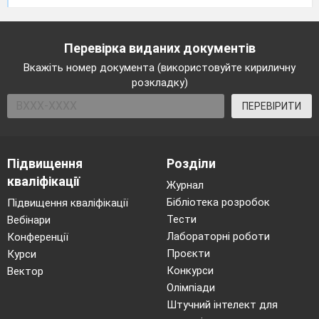
Перевірка виданих документів
Вкажіть номер документа (використовуйте кириличну
розкладку)
ПЕРЕВІРИТИ
Підвищення
Розділи
кваліфікації
Журнал
Бібліотека розробок
Підвищення кваліфікації
Тести
Вебінари
Лабораторні роботи
Конференції
Проєкти
Курси
Конкурси
Вектор
Олімпіади
Штучний інтелект для