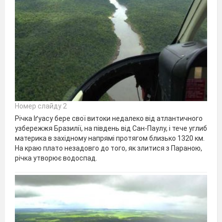
Номер слайду 2
Річка Іґуасу бере свої витоки недалеко від атлантичного
узбережжя Бразилії, на південь від Сан-Паулу, і тече углиб
материка в західному напрямі протягом близько 1320 км.
На краю плато незадовго до того, як злитися з Параною,
річка утворює водоспад.