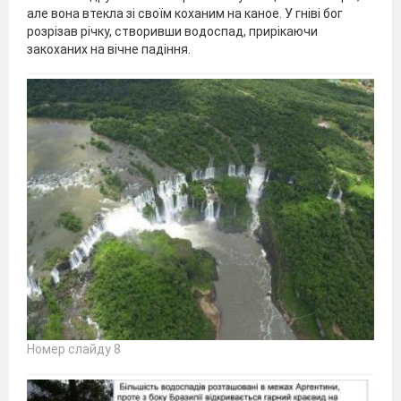
але вона втекла зі своїм коханим на каное. У гніві бог
розрізав річку, створивши водоспад, прирікаючи
закоханих на вічне падіння.
Номер слайду 8