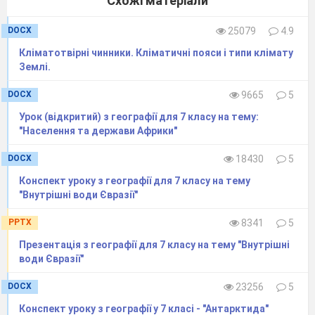
Схожі матеріали
DOCX
25079
4.9
Кліматотвірні чинники. Кліматичні пояси і типи клімату
Землі.
DOCX
9665
5
Урок (відкритий) з географії для 7 класу на тему:
"Населення та держави Африки"
DOCX
18430
5
Конспект уроку з географії для 7 класу на тему
"Внутрішні води Євразії"
PPTX
8341
5
Презентація з географії для 7 класу на тему "Внутрішні
води Євразії"
DOCX
23256
5
Конспект уроку з географії у 7 класі - "Антарктида"