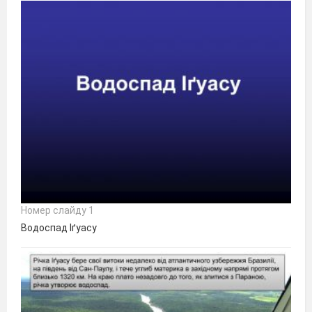
Номер слайду 1
Водоспад Іґуасу