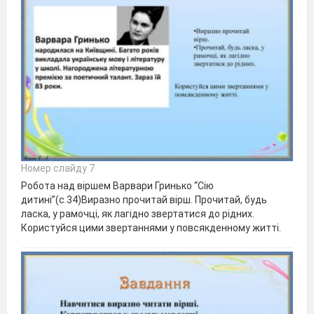
Номер слайду 7
Робота над віршем Варвари Гринько “Сію
дитині”(с.34)Виразно прочитай вірш. Прочитай, будь
ласка, у рамочці, як лагідно звертатися до рідних.
Користуйся цими звертаннями у повсякденному житті.