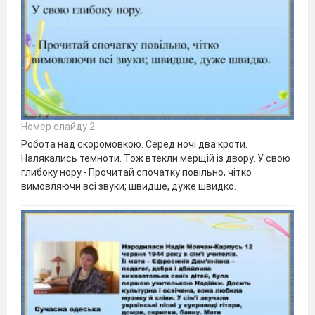
Номер слайду 2
Робота над скоромовкою. Серед ночі два кроти.
Налякались темноти. Тож втекли мерщій із двору. У свою
глибоку нору.- Прочитай спочатку повільно, чітко
вимовляючи всі звуки; швидше, дуже швидко.