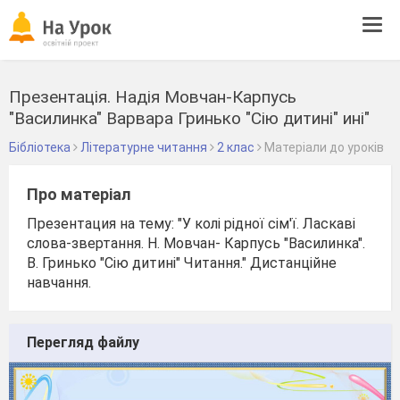
Tog
navi
Презентація. Надія Мовчан-Карпусь
"Василинка" Варвара Гринько "Сію дитині" ині"
Бібліотека
Літературне читання
2 клас
Матеріали до уроків
Про матеріал
Презентация на тему: "У колі рідної сім'ї. Ласкаві
слова-звертання. Н. Мовчан- Карпусь "Василинка".
В. Гринько "Сію дитині" Читання." Дистанційне
навчання.
Перегляд файлу