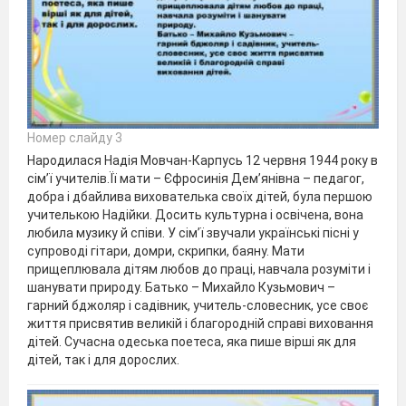
Номер слайду 3
Народилася Надія Мовчан-Карпусь 12 червня 1944 року в
сім’ї учителів.Її мати – Єфросинія Дем’янівна – педагог,
добра і дбайлива вихователька своїх дітей, була першою
учителькою Надійки. Досить культурна і освічена, вона
любила музику й співи. У сім’ї звучали українські пісні у
супроводі гітари, домри, скрипки, баяну. Мати
прищеплювала дітям любов до праці, навчала розуміти і
шанувати природу. Батько – Михайло Кузьмович –
гарний бджоляр і садівник, учитель-словесник, усе своє
життя присвятив великій і благородній справі виховання
дітей. Сучасна одеська поетеса, яка пише вірші як для
дітей, так і для дорослих.