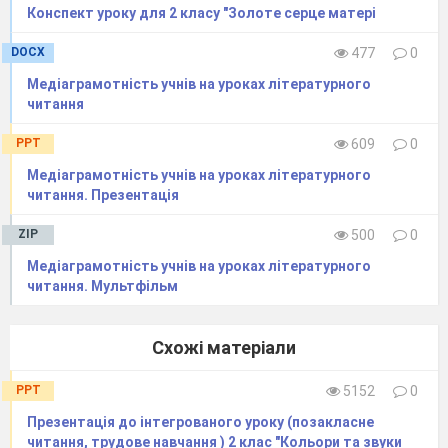
Конспект уроку для 2 класу "Золоте серце матері
DOCX
477
0
Медіаграмотність учнів на уроках літературного
читання
PPT
609
0
Медіаграмотність учнів на уроках літературного
читання. Презентація
ZIP
500
0
Медіаграмотність учнів на уроках літературного
читання. Мультфільм
Схожі матеріали
PPT
5152
0
Презентація до інтегрованого уроку (позакласне
читання, трудове навчання ) 2 клас "Кольори та звуки