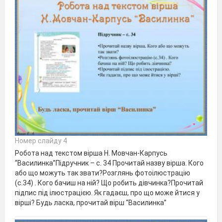
Номер слайду 4
Робота над текстом вірша Н. Мовчан-Карпусь
“Василинка”Підручник – с. 34 Прочитай назву вірша. Кого
або що можуть так звати?Розглянь фотоілюстрацію
(с.34) . Кого бачиш на ній? Що робить дівчинка?Прочитай
підпис під ілюстрацією. Як гадаєш, про що може йтися у
вірші? Будь ласка, прочитай вірш “Василинка”