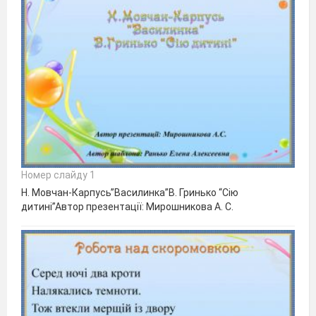
Номер слайду 1
Н. Мовчан-Карпусь”Василинка”В. Гринько “Сію
дитині”Автор презентації: Мирошникова А. С.