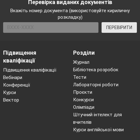
Перевірка виданих документів
Вкажіть номер документа (використовуйте кириличну
розкладку)
ПЕРЕВІРИТИ
Підвищення
Розділи
кваліфікації
Журнал
Бібліотека розробок
Підвищення кваліфікації
Тести
Вебінари
Лабораторні роботи
Конференції
Проєкти
Курси
Конкурси
Вектор
Олімпіади
Штучний інтелект для
вчителів
Курси англійської мови