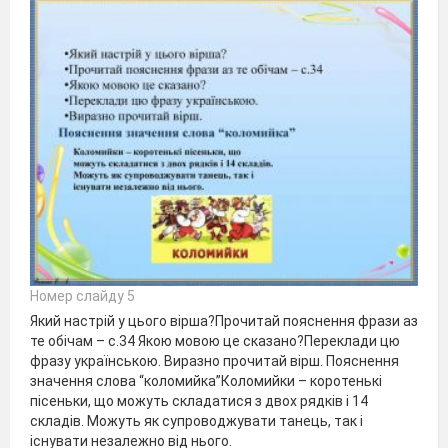
Номер слайду 5
Який настрій у цього вірша?Прочитай пояснення фрази аз
те обічам – с.34 Якою мовою це сказано?Переклади цю
фразу українською. Виразно прочитай вірш. Пояснення
значення слова “коломийка”Коломийки – коротенькі
пісеньки, що можуть складатися з двох рядків і 14
складів. Можуть як супроводжувати танець, так і
існувати незалежно від нього.