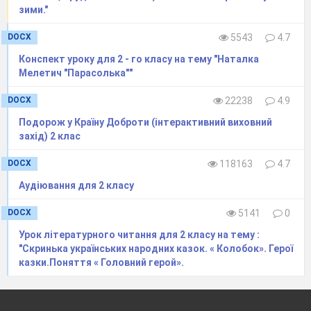
зими."
DOCX
5543
4.7
Конспект уроку для 2 - го класу на тему "Наталка
Мелетич "Парасолька""
DOCX
22238
4.9
Подорож у Країну Доброти (інтерактивний виховний
захід) 2 клас
DOCX
118163
4.7
Аудіювання для 2 класу
DOCX
5141
0
Урок літературного читання для 2 класу на тему :
"Скринька українських народних казок. « Колобок». Герої
казки.Поняття « Головний герой».