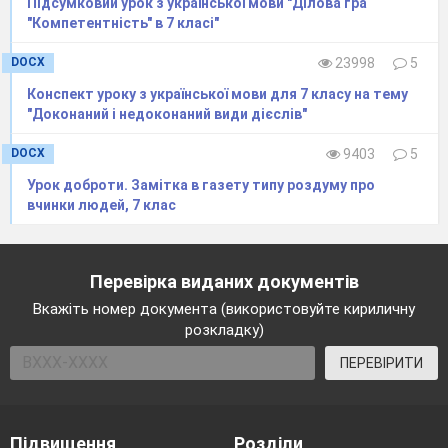
Підсумковий урок з української мови "Ділова гра
"Компетентність" в 7 класі"
DOCX
23998
5
Конспект уроку з української мови для 7 класу на тему
"Доконаний і недоконаний види дієслів"
DOCX
9403
5
Урок доброти. Замітка в газету типу роздуму про
вчинки людей, 7 клас
Перевірка виданих документів
Вкажіть номер документа (використовуйте кириличну
розкладку)
ПЕРЕВІРИТИ
Підвищення
Розділи