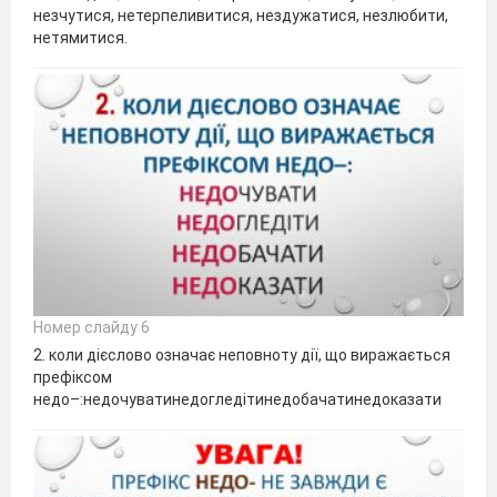
незчутися, нетерпеливитися, нездужатися, незлюбити,
нетямитися.
Номер слайду 6
2. коли дієслово означає неповноту дії, що виражається
префіксом
недо–:недочуватинедогледітинедобачатинедоказати