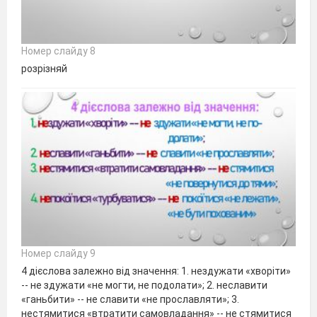
Номер слайду 8
розрізняй
Номер слайду 9
4 дієслова залежно від значення: 1. нездужати «хворіти»
-- не здужати «не могти, не по­долати»; 2. неславити
«ганьбити» -- не славити «не прославляти»; 3.
нестямитися «втратити самовладання» -- не стямитися