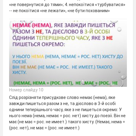
«не по­вернутися до тями»; 4. непокоїтися «турбуватися»
-- не покоїтися «не лежати», «не бути похованим»
Номер слайду 10
Слід розрізняти присудкове слово немає (нема), яке
завжди пишеться разом з не, та дієслово в 3-й особі
однини теперішнього часу, яке з не пишеться окремо: У
нього нема (нема, немає = рос. нет) хисту до поезії. Він не
має (не має = рос. не имеет.) такого хисту. (Немає, нема =
(рос. нет), не має = (рос. не имеет.)