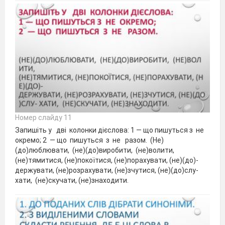
Номер слайду 11
Запишіть у дві колонки дієслова: 1 — що пишуться з не
окремо; 2 — що пишуться з не разом. (Не)
(до)люблювати, (не)(до)виробити, (не)волити,
(не)тямитися, (не)покоїтися, (не)порахувати, (не)(до)-
держувати, (не)розрахувати, (не)зчутися, (не)(до)слу-
хати, (не)скучати, (не)знаходити.