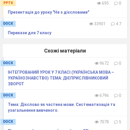
PPTX
695
0
Презентація до уроку "Не з дієсловами"
DOCX
33901
4.7
Перекази для 7 класу
Схожі матеріали
DOCX
9672
0
ІНТЕГРОВАНИЙ УРОК У 7 КЛАСІ (УКРАЇНСЬКА МОВА –
УКРАЇНОЗНАВСТВО) ТЕМА: ДІЄПРИСЛІВНИКОВИЙ
ЗВОРОТ
DOCX
6796
0
Тема: Дієслово як частина мови. Систематизація та
узагальнення вивченого.
DOCX
7078
5