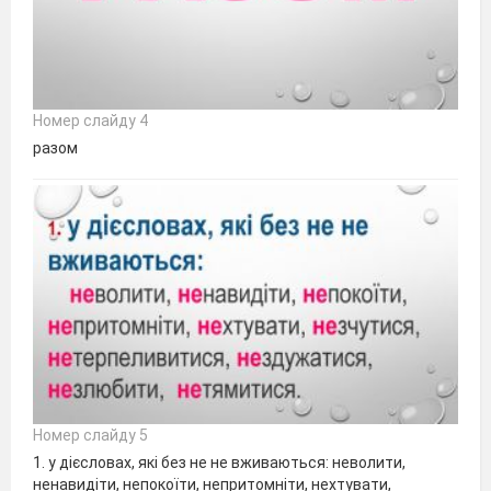
Номер слайду 4
разом
Номер слайду 5
1. у дієсловах, які без не не вжива­ються: неволити,
ненавидіти, непокоїти, непритомніти, нехту­вати,