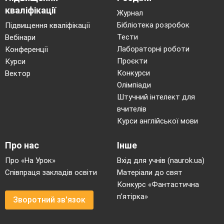
кваліфікації
Журнал
Бібліотека розробок
Підвищення кваліфікації
Тести
Вебінари
Лабораторні роботи
Конференції
Проєкти
Курси
Конкурси
Вектор
Олімпіади
Штучний інтелект для
вчителів
Курси англійської мови
Про нас
Інше
Про «На Урок»
Вхід для учнів (naurok.ua)
Співпраця закладів освіти
Матеріали до свят
Конкурс «Фантастична
п’ятірка»
Зворотний зв'язок