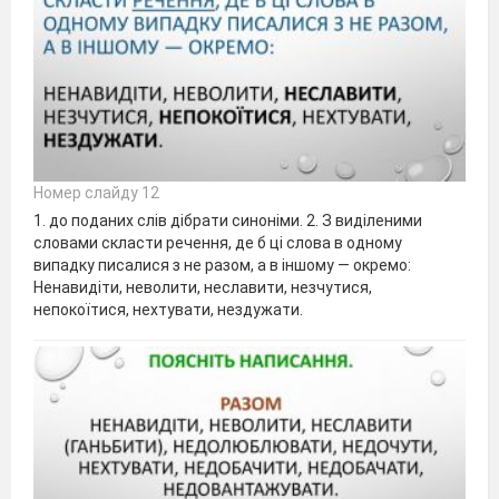
Номер слайду 12
1. до поданих слів дібрати синоніми. 2. З виділеними
словами скласти речення, де б ці слова в одному
випадку писалися з не разом, а в іншому — окремо:
Ненавидіти, неволити, неславити, незчутися,
непокоїтися, нехтувати, нездужати.