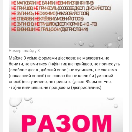
Номер слайду 3
Майже 3 усіма формами дієслова: не малювати, не
бачити, не вмитися (інфінітив)не прийшов, не принесуть
(особове дієсл., дійсний спос.) не зупинись, не скажімо
(наказовий спосіб) не співав би, не клеїв би (умовний
спосіб)не зупинено, не пришито (дієсл. Форм не –но,
-то)не вивчивши, не працюючи (дієприслівник)