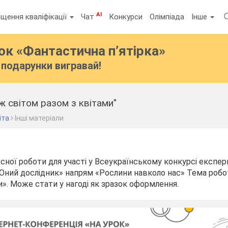
AI
щення кваліфікації
Чат
Конкурси
Олімпіада
Інше
бок
«Фантастична п’ятірка»
подарунки вигравай!
 світом разом з квітами"
іта
Інші матеріали
сної роботи для участі у Всеукраїнському конкурсі експе
«Юний дослідник» напрям «Рослини навколо нас» Тема роб
и». Може стати у нагоді як зразок оформлення.