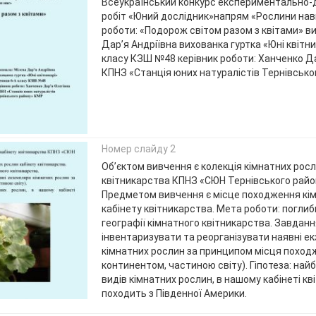
Всеукраїнський конкурс експериментально-
робіт «Юний дослідник»напрям «Рослини на
роботи: «Подорож світом разом з квітами» в
Дар’я Андріївна вихованка гуртка «Юні квітни
класу КЗШ №48 керівник роботи: Ханченко Да
КПНЗ «Станція юних натуралістів Тернівськ
Номер слайду 2
Об’єктом вивчення є колекція кімнатних росл
квітникарства КПНЗ «СЮН Тернівського райо
Предметом вивчення є місце походження кі
кабінету квітникарства. Мета роботи: поглиб
географії кімнатного квітникарства. Завданн
інвентаризувати та реорганізувати наявні е
кімнатних рослин за принципом місця поход
континентом, частиною світу). Гіпотеза: найб
видів кімнатних рослин, в нашому кабінеті кв
походить з Південної Америки.