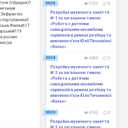
туче (гібридне)1
DOCX
5753
0
ингоніум
Розробка музичного заняття
3 Зефірантес
№ 1 за загальною темою:
о портулакова3
«Робота з дитячим
рська Фіалка617
самодіяльним ансамблем
нарський119
скрипалів в рамках розбору та
их рослин
вивчення п’єси Юлії Печонкіної
ння (за
«Вальс»
DOCX
4489
5
Розробка музичного заняття
№ 2 за загальною темою:
«Робота з дитячим
самодіяльним ансамблем
скрипалів в рамках розбору та
вивчення п’єси Юлії Печонкіної
«Вальс»
DOCX
4182
0
Розробка музичного заняття
№ 3 за загальною темою: