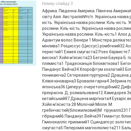
Номер слайду 3
Африка. Південна Америка. Північна Америка
світу Азія. Австралія№п/п. Українська назва 
кість. Українська назва рослини. Кіль-кість. 
рослини. Кіль-кість. Українська назва рослини
Українська назва рослини. Кіль-кість1 Алоє
Адіантум волос Венери 1 Монстера делікате
мінлива1 Роіциссус (Циссус) ромбічний32 А
перистий1 Ехмея смугаста2 Роео барвисте7 
висока1 Хойя м’ясиста23 Бегонія Бауера Б. 
плямиста1 Традесканція білоквіткова1 Бегон
Панданус Вейча34 Хлорофітум хохлатий3 Біл
поникаюча2 Сеткреазія пурпурна2 Драцена
Клівія кіноварна3 Бровалія гарна4 Зебрина 
японська36 Циперус очеретоподібний2 Диф
прекрасна. Д. розмальована12 Хамедорея Зе
китайський87 Драцена маргіната4 Еухаріс в
Хойя м’ясиста 28 Молочай Мілля. М.
гребінчастий(біложилковий)М. тірукаллі231 
гібридний6 Панданус Вейча39 Гемантус біло
Гіменокалліс приємний1 Сциндапсус золотис
смугаста5 Пеперомія магнолієлиста211 Бал