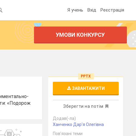
Я учень
Вхід
Реєстрація
УМОВИ КОНКУРСУ
PPTX
ЗАВАНТАЖИТИ
риментально-
оти: «Подорож
Зберегти на потім
Додав(-ла)
Ханченко Дар'я Олегівна
Пов’язані теми