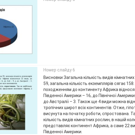
Номер слайду 6
Висновки Загальна кількість видів кімнатни
59, загальна кількість екземплярів сягає 158.
походженням до континенту Африка відносят
Південної Америки – 16, до Північної Америки – 
до Австралії – 3. Також ще 4 види можна від
тропічних широт всіх континентів. Отже, гіпо
висунута на початку роботи, спростована. Т
кількість видів кімнатних рослин, в нашій коле
представляє континент Африка, а саме 22 ви
Південної Америки.