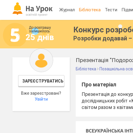
Журнал
Бібліотека
Тести
Підви
Конкурс розро
До розіграшу
залишилось:
25 днів
Розробки додавай – 
Презентація "Подорож
Бібліотека
Позашкільна осв
ЗАРЕЄСТРУВАТИСЬ
Про матеріал
Вже зареєстровані?
Презентація до конкур
Увійти
дослідницьких робіт 
світом разом з квітам