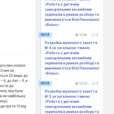
«Робота з дитячим
самодіяльним ансамблем
скрипалів в рамках розбору та
вивчення п’єси Юлії Печонкіної
«Вальс»
DOCX
5046
5
Розробка музичного заняття
№ 4 за загальною темою:
«Робота з дитячим
самодіяльним ансамблем
скрипалів в рамках розбору та
х рослин склала
вивчення п’єси Юлії Печонкіної
 З них за
«Вальс»
ься 22 види, до
6, до Азії – 9, а
DOCX
5038
5
нести до
теза, яка була
Розробка музичного заняття
ак як найбільшу
№ 5 за загальною темою:
кції,
«Робота з дитячим
ди проти 16 від
самодіяльним ансамблем
скрипалів в рамках розбору та