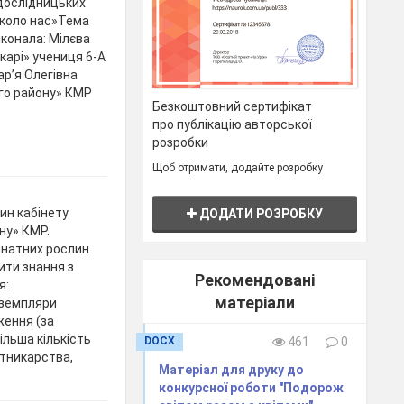
дослідницьких
вколо нас»Тема
иконала: Мілєва
карі» учениця 6-А
р’я Олегівна
ого району» КМР
Безкоштовний сертифікат
про публікацію авторської
розробки
Щоб отримати, додайте розробку
ин кабінету
ДОДАТИ РОЗРОБКУ
ну» КМР.
мнатних рослин
ити знання з
Рекомендовані
я:
матеріали
кземпляри
ження (за
ільша кількість
DOCX
461
0
ітникарства,
Матеріал для друку до
конкурсної роботи "Подорож