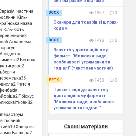
світом разом з квітами"
Євразія, частина
DOCX
1357
0
рослини. Кіль-
Сканери для товарів зі штрих-
Українська назва
кодом
. Кіль-кість.
 деревовидне3
DOCX
1496
0
сна5 Аглаонема
спарагус
Заняття у дистанційному
Аспідістра
форматі "Молюски: види,
плямиста2 Бегонія
особливості утримання та
ія тигрова2
годівлі" (текстова частина)
ьбергія
 деремська35
PPTX
1450
0
повисла2 Фатсія
Презентація до заняття у
фенбахія
дистанційному форматі
йфріца2 Гібіскус
"Молюски: види, особливості
еликоквітковий2
утримання та годівлі."
Гіпераструм
квітковий6
Схожі матеріали
тий510 Хавортія
ьзамін Валлера2