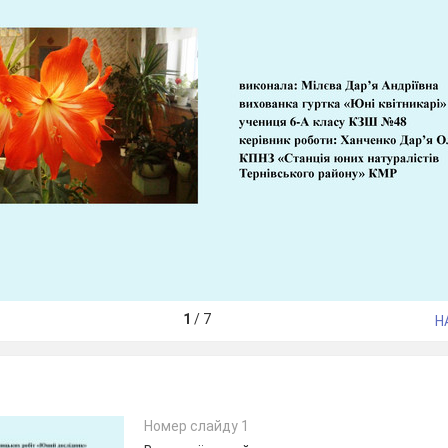
1
/
7
Н
Номер слайду 1