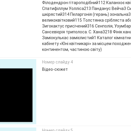
Філодендрон гітароподібний112 Каланхоє кві
Спатифіллум Уолліса213 Панданус Вейча3 С
шкірястий314 Пеларгонія (герань) зональна
великоквітковий115 Толстянка срібляста аб
Зигокактус присічений316 Сенполія, Узумба
Сансевієрія триполоса. С. Хана3218 Фінік ка
Заміокулькас замієлистий1 Каталог кімнатн
кабінету «Юні квітникарі» за місцем походже
континентом, частиною світу)
Номер слайду 4
Відео-сюжет
Номер слайду 5