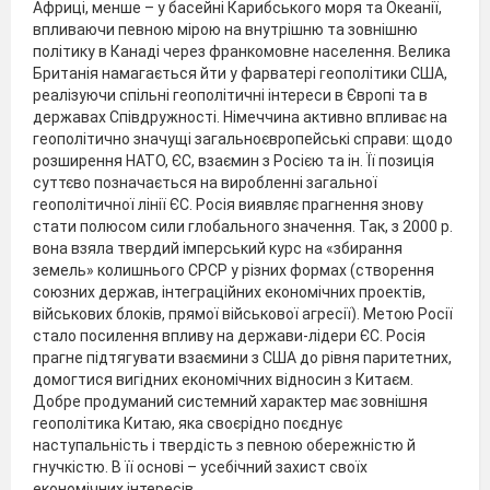
Африці, менше – у басейні Карибського моря та Океанії,
впливаючи певною мірою на внутрішню та зовнішню
політику в Канаді через франкомовне населення. Велика
Британія намагається йти у фарватері геополітики США,
реалізуючи спільні геополітичні інтереси в Європі та в
державах Співдружності. Німеччина активно впливає на
геополітично значущі загальноєвропейські справи: щодо
розширення НАТО, ЄС, взаємин з Росією та ін. Її позиція
суттєво позначається на виробленні загальної
геополітичної лінії ЄС. Росія виявляє прагнення знову
стати полюсом сили глобального значення. Так, з 2000 р.
вона взяла твердий імперський курс на «збирання
земель» колишнього СРСР у різних формах (створення
союзних держав, інтеграційних економічних проектів,
військових блоків, прямої військової агресії). Метою Росії
стало посилення впливу на держави-лідери ЄС. Росія
прагне підтягувати взаємини з США до рівня паритетних,
домогтися вигідних економічних відносин з Китаєм.
Добре продуманий системний характер має зовнішня
геополітика Китаю, яка своєрідно поєднує
наступальність і твердість з певною обережністю й
гнучкістю. В її основі – усебічний захист своїх
економічних інтересів.