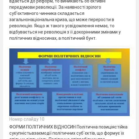
вдається до реформ, то виникають об’єктивні
передумови революції. За наявності зрілого
суб’єктивного чинника складається
загальнонаціональна криза, що може перерости в
революцію. Якщо ж такого усвідомлення немає, то
відбувається не революція з її докорінними змінами у
політичних відносинах, а політичний бунт.
Номер слайду 10
ФОРМИ ПОЛІТИЧНИХ ВІДНОСИН Політична позиціястійка
сукупністьвзаємодії політичних суб`єктів, що формує їх