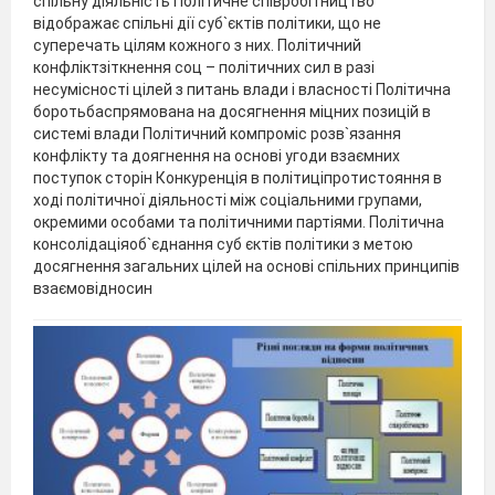
спільну діяльність Політичне співробітництво
відображає спільні дії суб`єктів політики, що не
суперечать цілям кожного з них. Політичний
конфліктзіткнення соц – політичних сил в разі
несумісності цілей з питань влади і власності Політична
боротьбаспрямована на досягнення міцних позицій в
системі влади Політичний компроміс розв`язання
конфлікту та доягнення на основі угоди взаємних
поступок сторін Конкуренція в політиціпротистояння в
ході політичної діяльності між соціальними групами,
окремими особами та політичними партіями. Політична
консолідаціяoб`єднання суб єктів політики з метою
досягнення загальних цілей на основі спільних принципів
взаємовідносин