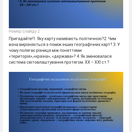
Номер слайду 2
Пригадайте!1. Яку карту називають політичною?2. Чим
вона вирізняється з-поміж інших географічних карт? 3. У
чому полягає різниця між поняттями
«територія»,«країна», «держава»? 4. Як змінювалася
система світовлаштування протягом. ХХ – ХХІ ст.?