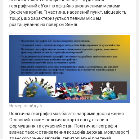
географічний об’єкт із офіційно визначеними межами
(зокрема країна, її частина, населений пункт, місцевість
тощо), що характеризується певним місцем
розташування на поверхні Землі.
Номер слайду 5
Політична географія має багато напрямів дослідження.
Основний з них – політична карта світу, етапи її
формування та сучасний стан. Політична географія
вивчає також становлення кордонів держав, можливості
транскордонних зв’язків, територіальні претензії.