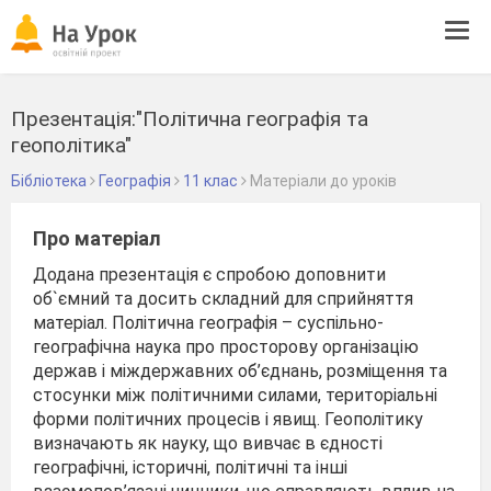
Tog
navi
Презентація:"Політична географія та
геополітика"
Бібліотека
Географія
11 клас
Матеріали до уроків
Про матеріал
Додана презентація є спробою доповнити
об`ємний та досить складний для сприйняття
матеріал. Політична географія – суспільно-
географічна наука про просторову організацію
держав і міждержавних об’єднань, розміщення та
стосунки між політичними силами, територіальні
форми політичних процесів і явищ. Геополітику
визначають як науку, що вивчає в єдності
географічні, історичні, політичні та інші