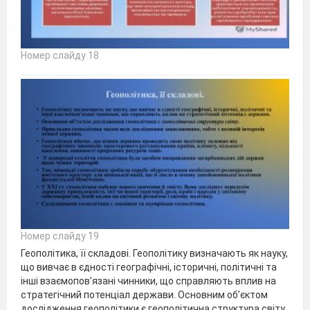
Номер слайду 18
Номер слайду 19
Геополітика, її складові. Геополітику визначають як науку,
що вивчає в єдності географічні, історичні, політичні та
інші взаємопов’язані чинники, що справляють вплив на
стратегічний потенціал держави. Основним об’єктом
дослідження геополітики є геополітична структура світу.