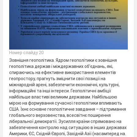
Номер слайду 20
Зовнішня геополітика. Ядром геополітики є зовнішня
геополітика держав і міждержавних об’єднань, які,
спираючись на ефективне використання елементів
геопростору, прагнуть зміцнити свої позиції на
міжнародній арені, забезпечити економічні, культурні,
інформаційні та інші інтереси. Геополітичні амбіції
найбільше властиві великим державам. Найбільшою
мірою на формування сучасної геополітики впливають
США. Їхнє основне геополітичне завдання – підтримання
глобального верховенства, всесвітнє поширення
ліберальної демократії. Зусилля країни спрямовано на
забезпечення контролю над ситуацією в інших державах
Америки, ЄС, Східній Європі, Західній Азії (насамперед на.