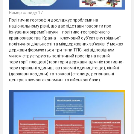
Номер слайду 17
Політична географія досліджує проблеми на
національному рівні, що дає підстави говорити про
існування окремої науки – політико-географічного
країнознавства. Країна – ключовий суб’єкт внутрішньої
політичної діяльності та міждержавних зв’язків. У межах
держави формуються три типи ТПС, які відповідним
чином структурують політичний простір на певній
території: площові (територія держави, адміністративно-
територіальні одиниці, автономні одиницітощо), лінійні
(державні кордони) та точкові (столиця, регіональні
центри, ключові економічні та військові бази).