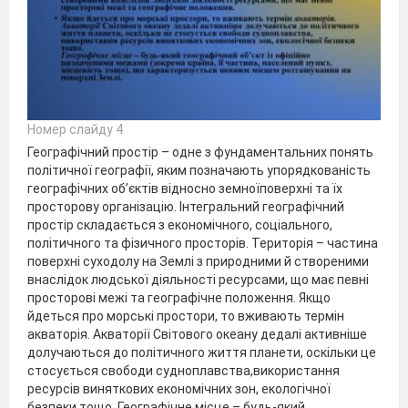
Номер слайду 4
Географічний простір – одне з фундаментальних понять
політичної географії, яким позначають упорядкованість
географічних об’єктів відносно земноїповерхні та їх
просторову організацію. Інтегральний географічний
простір складається з економічного, соціального,
політичного та фізичного просторів. Територія – частина
поверхні суходолу на Землі з природними й створеними
внаслідок людської діяльності ресурсами, що має певні
просторові межі та географічне положення. Якщо
йдеться про морські простори, то вживають термін
акваторія. Акваторії Світового океану дедалі активніше
долучаються до політичного життя планети, оскільки це
стосується свободи судноплавства,використання
ресурсів виняткових економічних зон, екологічної
безпеки тощо. Географічне місце – будь-який