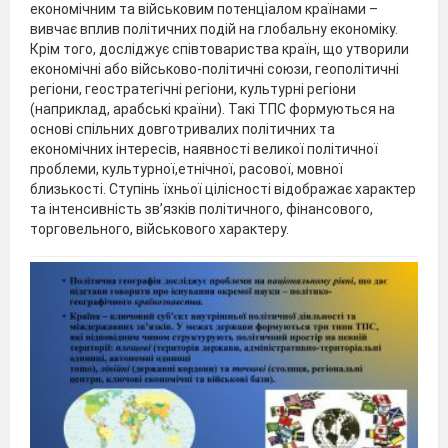
економічним та військовим потенціалом країнами –
вивчає вплив політичних подій на глобальну економіку.
Крім того, досліджує співтовариства країн, що утворили
економічні або військово-політичні союзи, геополітичні
регіони, геостратегічні регіони, культурні регіони
(наприклад, арабські країни). Такі ТПС формуються на
основі спільних довготривалих політичних та
економічних інтересів, наявності великої політичної
проблеми, культурної,етнічної, расової, мовної
близькості. Ступінь їхньої цілісності відображає характер
та інтенсивність зв’язків політичного, фінансового,
торговельного, військового характеру.