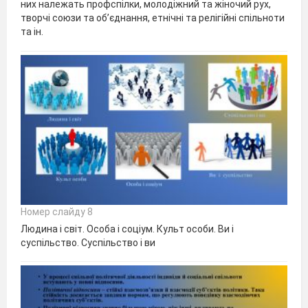
них належать профспілки, молодіжний та жіночий рух,
творчі союзи та об’єднання, етнічні та релігійні спільноти
та ін.
Номер слайду 8
Людина і світ. Особа і соціум. Культ особи. Ви і
суспільство. Суспільство і ви