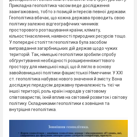
Прикладна геополітика часом веде дослідження
заангажовано, тобто з позицій інтересів певної держави.
Геополітика вбачає, що кожна держава проводить свою
політику залежно відгеографічних чинників:
просторового розташування країни, клімату,
кількостінаселення, наявності природних ресурсів тощо.
У попередні століття геополітика була засобом
виправдання загарбницьких дій держав щодо чужих
територій. Так, німецькі геополітики зробили спробу
обґрунтування необхідності розширенняжиттєвого
простору для німецької нації, що й лягло в основу
завойовницької політики фашистської Німеччини. У XXI
ст. геополітика набуває нового значення й змісту. Вона
досліджує передусім державну приналежність тієї чи
іншої території, роль країн і народів у світовому
співтоваристві, їхній вплив на світовий розвиток і світову
політику. Складниками геополітики є зовнішня та
внутрішня геополітика.