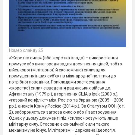
Номер слайду 25
«Жорстка сила» (або жорстка влада) – використання
примусу або винагороди задля досягнення цілей, тобто
військової (мілітарної) й економічної силизадля
примушення інших суб’єктів міжнародної політики до
потрібної поведінки. Прикладами застосування
«жорсткої сили» є введення радянських військ до.
Афганістану (1979 р.), вторгнення США в Ірак (2003 р.),
«газовий конфлікт» між. Росією та Україною (2005 – 2006
рр.), анексія Криму Росією (2014 р.). За Статутом ООН (ст.
2), забороняється загроза силою або її застосування.
Однак у цьому документі під «силою» розуміють лише
мілітарну силу. Стосовно економічної сили такого
механізму не існує. Мілітаризм – державна ідеологія,