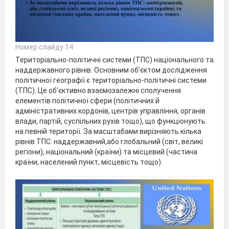
Номер слайду 14
Територіально-політичні системи (ТПС) національного та
наддержавного рівнів. Основним об’єктом дослідження
політичної географії є територіально-політичні системи
(ТПС). Це об’єктивно взаємозалежні сполучення
елементів політичної сфери (політичних й
адміністративних кордонів, центрів управління, органів
влади, партій, суспільних рухів тощо), що функціонують
на певній території. За масштабами вирізняють кілька
рівнів ТПС: наддержавний,або глобальний (світ, великі
регіони), національний (країни) та місцевий (частина
країни, населений пункт, місцевість тощо).