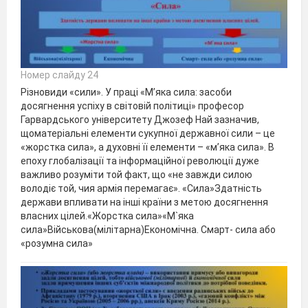
Номер слайду 24
Різновиди «сили». У праці «М’яка сила: засоби
досягнення успіху в світовій політиці» професор
Гарвардського університету Джозеф Най зазначив,
щоматеріальні елементи сукупної державної сили – це
«жорстка сила», а духовні її елементи – «м’яка сила». В
епоху глобалізації та інформаційної революції дуже
важливо розуміти той факт, що «не завжди силою
володіє той, чия армія перемагає». «Сила»Здатність
держави впливати на інші країни з метою досягнення
власних цілей.«Жорстка сила»«М`яка
сила»Військова(мілітарна)Економічна. Смарт- сила або
«розумна сила»