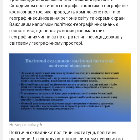
Складником політичної географії є політико-географічне
країнознавство, яке проводить комплексне політико-
географічнеоцінювання регіонів світу та окремих країн.
Важливим напрямом політико-географічних знань є
геополітика, що аналізує вплив різноманітних
географічних чинників на стратегічні позиції держав у
світовому географічному просторі.
Номер слайду 6
Політичні складники: політичні інституції, політичні
відносини. До складу політичної системи суспільства