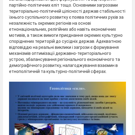
партійно-політичних еліт тощо. Основними загрозами
територіально-політичній цілісності держав стабільності
їхнього суспільного розвитку є поява політичних рухів за
незалежність окремих регіонів на основі
етнонаціональних, релігійних або навіть економічних
мотивів, а також вимоги приєднання окремих культурно
споріднених територій до сусідніх держав. Адекватною
відповіддю на реальні виклики і загрози є формування
механізмів оптимізації державно-територіального
устрою, збалансування регіонального економічного та
демографічного розвитку, налагоджування взаємин в
етнополітичній та культурно-політичній сферах.