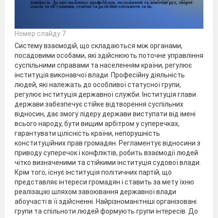
Номер слайду 7
Систему взаємодій, що складаються між органами,
посадовими особами, які здійснюють поточне управління
суспільними справами та населенням країни, регулює
інституція виконавчої влади. Професійну діяльність
людей, які належать до особливої статусної групи,
регулює інституція державної служби. Інституція глави
держави забезпечує стійке відтворення суспільних
відносин, дає змогу лідеру держави виступати від імені
всього народу, бути вищим арбітром у суперечках,
гарантувати цілісність країни, непорушність
конституційних прав громадян. Регламентує відносини з
приводу суперечок і конфліктів, робить взаємодії людей
чітко визначеними та стійкими інституція судової влади.
Крім того, існує інституція політичних партій, що
представляє інтереси громадян і ставить за мету їхню
реалізацію шляхом завоювання державної влади
абоучасті в її здійсненні. Найрізноманітніші організовані
групи та спільноти людей формують групи інтересів. До