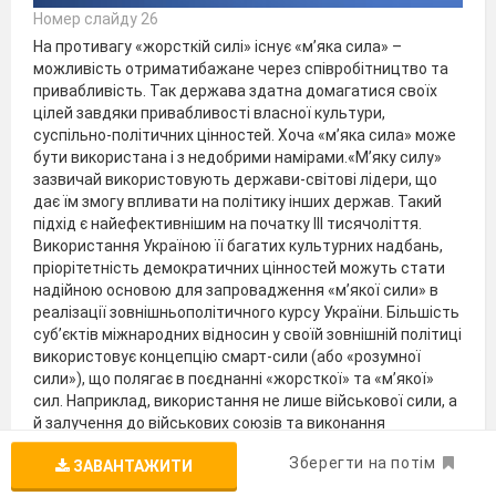
Номер слайду 26
На противагу «жорсткій силі» існує «м’яка сила» –
можливість отриматибажане через співробітництво та
привабливість. Так держава здатна домагатися своїх
цілей завдяки привабливості власної культури,
суспільно-політичних цінностей. Хоча «м’яка сила» може
бути використана і з недобрими намірами.«М’яку силу»
зазвичай використовують держави-світові лідери, що
дає їм змогу впливати на політику інших держав. Такий
підхід є найефективнішим на початку ІІІ тисячоліття.
Використання Україною її багатих культурних надбань,
пріорітетність демократичних цінностей можуть стати
надійною основою для запровадження «м’якої сили» в
реалізації зовнішньополітичного курсу України. Більшість
суб’єктів міжнародних відносин у своїй зовнішній політиці
використовує концепцію смарт-сили (або «розумної
сили»), що полягає в поєднанні «жорсткої» та «м’якої»
сил. Наприклад, використання не лише військової сили, а
й залучення до військових союзів та виконання
партнерських програм.
Зберегти на потім
ЗАВАНТАЖИТИ