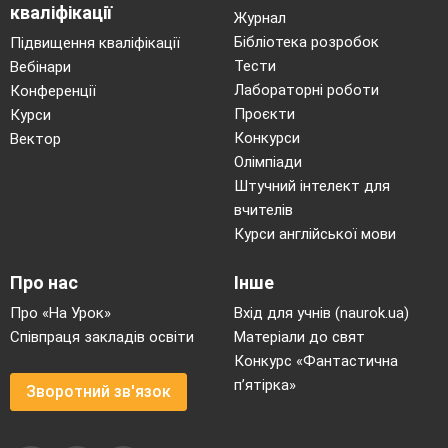
кваліфікації
Журнал
Бібліотека розробок
Підвищення кваліфікації
Тести
Вебінари
Лабораторні роботи
Конференції
Проєкти
Курси
Конкурси
Вектор
Олімпіади
Штучний інтелект для
вчителів
Курси англійської мови
Про нас
Інше
Про «На Урок»
Вхід для учнів (naurok.ua)
Співпраця закладів освіти
Матеріали до свят
Конкурс «Фантастична
п’ятірка»
Зворотний зв'язок