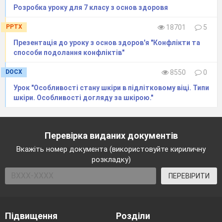
Розробка уроку для 7 класу з основ здоровя
PPTX
18701
5
Презентація до уроку з основ здоров'я "Конфлікти та
способи подолання конфліктів"
DOCX
8550
0
Урок "Особливості стану шкіри в підлітковому віці. Типи
шкіри. Особливості догляду за шкірою."
Перевірка виданих документів
Вкажіть номер документа (використовуйте кириличну
розкладку)
ПЕРЕВІРИТИ
Підвищення
Розділи