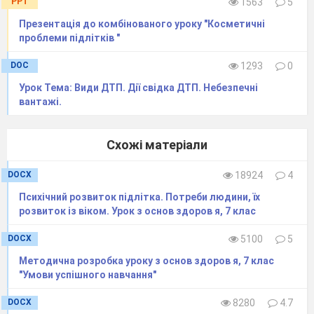
PPT
1563
5
Презентація до комбінованого уроку "Косметичні
проблеми підлітків "
DOC
1293
0
Урок Тема: Види ДТП. Дії свідка ДТП. Небезпечні
вантажі.
Схожі матеріали
DOCX
18924
4
Психічний розвиток підлітка. Потреби людини, їх
розвиток із віком. Урок з основ здоров я, 7 клас
DOCX
5100
5
Методична розробка уроку з основ здоров я, 7 клас
"Умови успішного навчання"
DOCX
8280
4.7