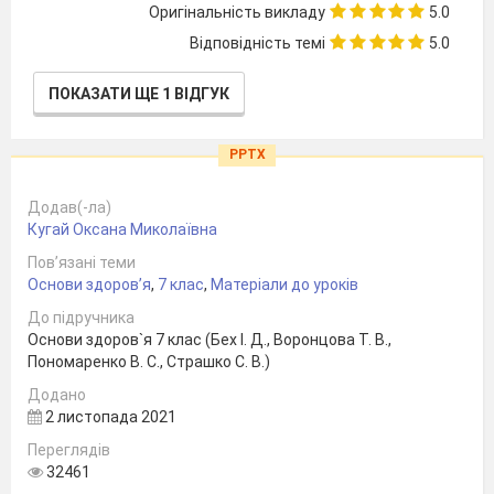
Оригінальність викладу
5.0
Відповідність темі
5.0
ПОКАЗАТИ ЩЕ 1 ВІДГУК
PPTX
Додав(-ла)
Кугай Оксана Миколаївна
Пов’язані теми
Основи здоров’я
,
7 клас
,
Матеріали до уроків
До підручника
Основи здоров`я 7 клас (Бех І. Д., Воронцова Т. В.,
Пономаренко В. С., Страшко С. В.)
Додано
2 листопада 2021
Переглядів
32461