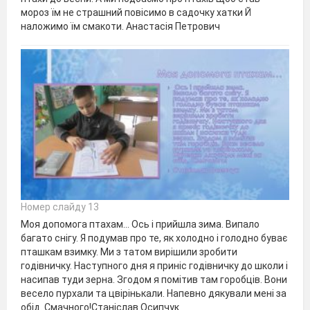
мороз їм не страшний повісимо в садочку хатки Й
наложимо їм смакоти. Анастасія Петрович
Номер слайду 13
Моя допомога птахам… Ось і прийшла зима. Випало
багато снігу. Я подумав про те, як холодно і голодно буває
пташкам взимку. Ми з татом вирішили зробити
годівничку. Наступного дня я приніс годівничку до школи і
насипав туди зерна. Згодом я помітив там горобців. Вони
весело пурхали та цвірінькали. Напевно дякували мені за
обід. Смачного!Станіслав Осипчук