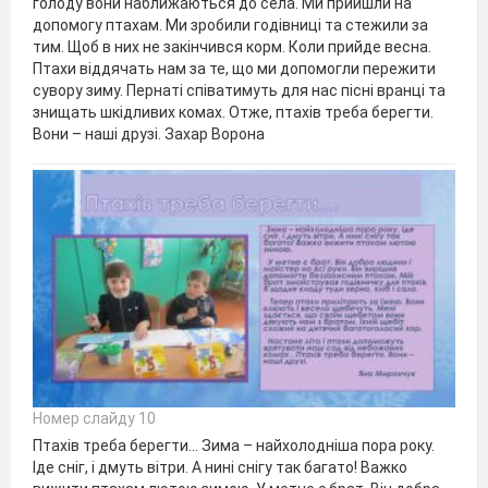
голоду вони наближаються до села. Ми прийшли на
допомогу птахам. Ми зробили годівниці та стежили за
тим. Щоб в них не закінчився корм. Коли прийде весна.
Птахи віддячать нам за те, що ми допомогли пережити
сувору зиму. Пернаті співатимуть для нас пісні вранці та
знищать шкідливих комах. Отже, птахів треба берегти.
Вони – наші друзі. Захар Ворона
Номер слайду 10
Птахів треба берегти… Зима – найхолодніша пора року.
Іде сніг, і дмуть вітри. А нині снігу так багато! Важко