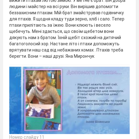
вижити птахам лютою зимою. У метне є брат. Він добра
людини і майстер на всі руки. Він вирішив допомогти
беззахисним птахам. Мій брат змайстрував годівничку
для птахів. Я щодня кладу туди зерно, хліб і сало. Тепер
птахи прилітають за їжею. Вони клюють і весело
щебечуть. Мені здається, що своїм щебетом вони
дякують нам з братом. Їхній щебіт схожий на дитячий
багатоголосий хор. Настане літо і птахи допоможуть
врятувати наш сад від небажаних комах . Птахів треба
берегти. Вони – наші друзі. Яна Мирончук
Номер слайду 11