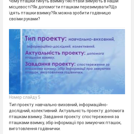
Чому пташки гинуть взимку?Які птахи зимують в нашій
місцевості?Як допомогти пташкам перезимувати?Що
їдять пташки взимку?Як можна зробити годівницю
своїми руками?
Номер слайду 5
Тип проекту: навчально-виховний, інформаційно-
дослідний, колективний. Актуальність проекту: допомога
пташкам взимку. Завдання проекту: спостереження за
пташками взимку, збір інформації про зимуючих пташок,
виготовлення годівнички.