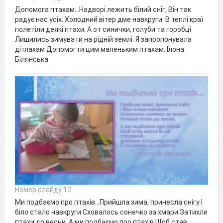
Допомога птахам…Надворі лежить білий сніг, Він так
радує нас усіх. Холодний вітер дме навкруги. В теплі краї
полетіли деякі птахи. А от синички, голуби та горобці
Лишились зимувати на рідній землі. Я запропонувала
дітлахам Допомогти цим маленьким птахам. Ілона
Білянська
Номер слайду 12
Ми подбаємо про птахів…Прийшла зима, принесла снігу І
біло стало навкруги Сховалось сонечко за хмари Затихли
птахи до весни. А ми подбаємо про птахів Щоб став