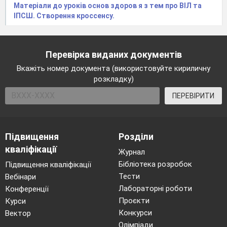
Матеріали до уроків основ здоров я з тем про ВІЛ та
ІПСШ. Створення кроссенсу.
Перевірка виданих документів
Вкажіть номер документа (використовуйте кириличну
розкладку)
ПЕРЕВІРИТИ
Підвищення
Розділи
кваліфікації
Журнал
Бібліотека розробок
Підвищення кваліфікації
Тести
Вебінари
Лабораторні роботи
Конференції
Проєкти
Курси
Конкурси
Вектор
Олімпіади