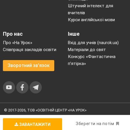
Штучний інтелект для
вчителів
Курси англійської мови
Про нас
Інше
Про «На Урок»
Вхід для учнів (naurok.ua)
Співпраця закладів освіти
Матеріали до свят
Конкурс «Фантастична
п’ятірка»
Зворотний зв'язок
© 2017-2026, ТОВ «ОСВІТНІЙ ЦЕНТР «НА УРОК»
Угода користувача
|
Умови користування
|
Політика
конфіденційності
Зберегти на потім
ЗАВАНТАЖИТИ