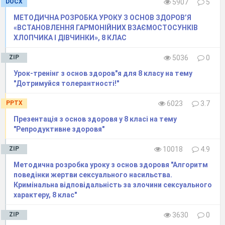
DOCX
5907
5
МЕТОДИЧНА РОЗРОБКА УРОКУ З ОСНОВ ЗДОРОВ’Я
«ВСТАНОВЛЕННЯ ГАРМОНІЙНИХ ВЗАЄМОСТОСУНКІВ
ХЛОПЧИКА І ДІВЧИНКИ», 8 КЛАС
ZIP
5036
0
Урок-тренінг з основ здоров"я для 8 класу на тему
"Дотримуйся толерантності!"
PPTX
6023
3.7
Презентація з основ здоровя у 8 класі на тему
"Репродуктивне здоровя"
ZIP
10018
4.9
Методична розробка уроку з основ здоровя "Алгоритм
поведінки жертви сексуального насильства.
Кримінальна відповідальність за злочини сексуального
характеру, 8 клас"
ZIP
3630
0