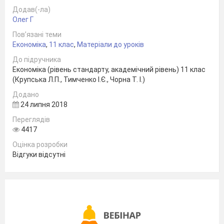
Додав(-ла)
Олег Г
Пов’язані теми
Економіка
,
11 клас
,
Матеріали до уроків
До підручника
Економіка (рівень стандарту, академічний рівень) 11 клас
(Крупська Л.П., Тимченко І.Є., Чорна Т. І.)
Додано
24 липня 2018
Переглядів
4417
Оцінка розробки
Відгуки відсутні