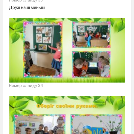
Номер слайду 33
Друзі наші меньші
Номер слайду 34