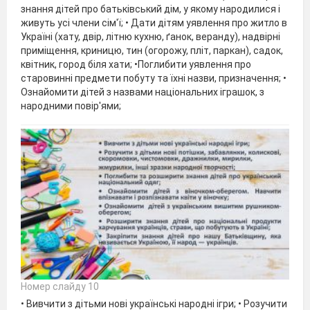
знання дітей про батьківський дім, у якому народилися і
живуть усі члени сім'ї; • Дати дітям уявлення про житло в
Україні (хату, двір, літню кухню, ґанок, веранду), надвірні
приміщення, криницю, тин (огорожу, пліт, паркан), садок,
квітник, город біля хати; •Поглибити уявлення про
старовинні предмети побуту та їхні назви, призначення; •
Ознайомити дітей з назвами національних іграшок, з
народними повір'ями;
Номер слайду 10
• Вивчити з дітьми нові українські народні ігри; • Розучити