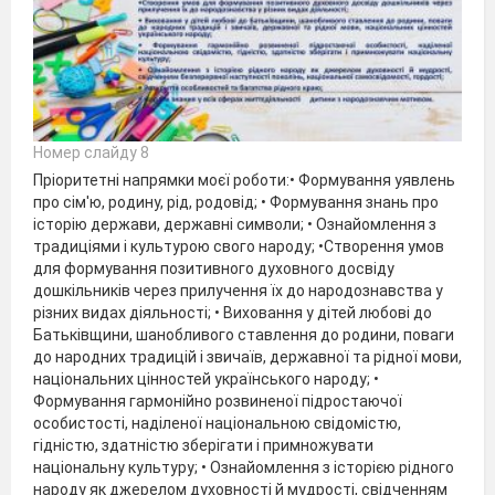
Номер слайду 8
Пріоритетні напрямки моєї роботи:• Формування уявлень
про сім'ю, родину, рід, родовід; • Формування знань про
історію держави, державні символи; • Ознайомлення з
традиціями і культурою свого народу; •Створення умов
для формування позитивного духовного досвіду
дошкільників через прилучення їх до народознавства у
різних видах діяльності; • Виховання у дітей любові до
Батьківщини, шанобливого ставлення до родини, поваги
до народних традицій і звичаїв, державної та рідної мови,
національних цінностей українського народу; •
Формування гармонійно розвиненої підростаючої
особистості, наділеної національною свідомістю,
гідністю, здатністю зберігати і примножувати
національну культуру; • Ознайомлення з історією рідного
народу як джерелом духовності й мудрості, свідченням