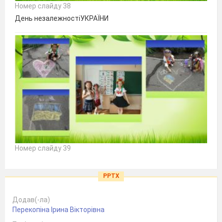
Номер слайду 38
День незалежностіУКРАЇНИ
Номер слайду 39
PPTX
Додав(-ла)
Перекопіна Ірина Вікторівна