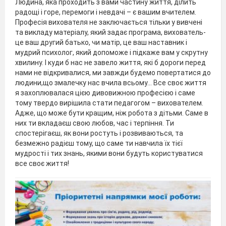
Людина, яка проходить з вами частину життя, ділить
радощі і горе, перемоги і невдачі – є вашим вчителем.
Професія вихователя не заключається тільки у вивчені
та викладу матеріалу, який задає програма, вихователь-
це ваш другий батько, чи матір, це ваш наставник і
мудрий психолог, який допоможе і підкаже вам у скрутну
хвилину. І куди б нас не завело життя, які б дороги перед
нами не відкривалися, ми завжди будемо повертатися до
людини,що змалечку нас вчила всьому… Все своє життя
я захоплювалася цією дивовижною професією і саме
тому твердо вирішила стати педагогом – вихователем.
Адже, що може бути кращим, ніж робота з дітьми. Саме в
них ти вкладаєш свою любов, час і терпіння. Ти
спостерігаєш, як вони ростуть і розвиваються, та
безмежно радієш тому, що саме ти навчила їх тієї
мудрості і тих знань, якими вони будуть користуватися
все своє життя!