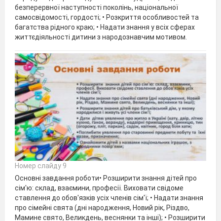
безперервної наступності поколінь, національної
самосвідомості, гордості; • Розкриття особливостей та
багатства рідного краю; • Надати знання у всіх сферах
життєдіяльності дитини з народознавчим мотивом.
Номер слайду 9
Основні завдання роботи• Розширити знання дітей про
сім'ю: склад, взаємини, професії. Виховати свідоме
ставлення до обов'язків усіх членів сім'ї; • Надати знання
про сімейні свята (дні народження, Новий рік, Різдво,
Мамине свято, Великдень, веснянки та інші); • Розширити