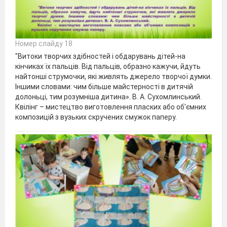
Номер слайду 18
"Витоки творчих здібностей і обдарувань дітей-на
кінчиках їх пальців. Від пальців, образно кажучи, йдуть
найтонші струмочки, які живлять джерело творчої думки.
Іншими словами: чим більше майстерності в дитячій
долоньці, тим розумніша дитина». В. А. Сухомлинський.
Квілінг – мистецтво виготовлення пласких або об'ємних
композицій з вузьких скручених смужок паперу.