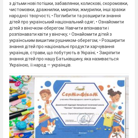
з дітьми нові потішки, забавлянки, колискові, скоромовки,
чистомовки, дражнилки, мирилки, жмурилки, інші зразки
народної творчості; • Поглибити та розширити знання
дітей про український національний одяг; • Ознайомити
дітей з віночком-оберегом. Навчити впізнавати і
розпізнавати квіти у віночку; • Ознайомити дітей з
українським вишитим рушником-оберегом; • Розширити
знання дітей про національні продукти харчування
українців, страви, що побутують в Україні; • Закріпити
знання дітей про нашу Батьківщину, яка називається
Україною, її народ — українців.