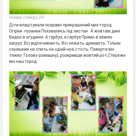
Номер слайду 24
Діти влаштували яскраво прикрашений міні-город.
Огірки- пузанки Поховались під листки . А жовтаві дині
Видно в огудинні. А гарбуз, а гарбуз Прямо в землю
загруз. Всі відпочивають. Всі лежать-дрімають. Тільки
соняшник не спить:на одній нозі стоїть. Поверта він
тяжко. Голову-ромашку,І, розкривши жовтий рот,Стереже
він наш город.