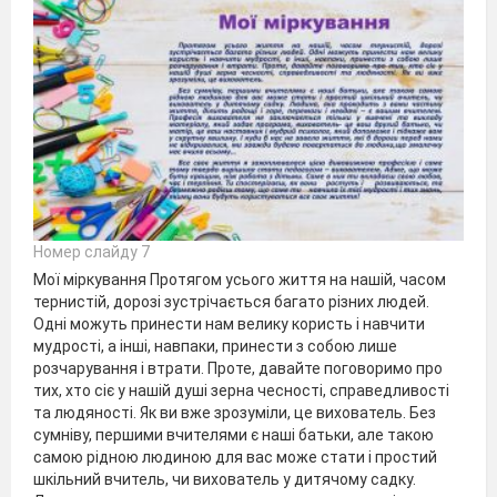
Номер слайду 7
Мої міркування Протягом усього життя на нашій, часом
тернистій, дорозі зустрічається багато різних людей.
Одні можуть принести нам велику користь і навчити
мудрості, а інші, навпаки, принести з собою лише
розчарування і втрати. Проте, давайте поговоримо про
тих, хто сіє у нашій душі зерна чесності, справедливості
та людяності. Як ви вже зрозуміли, це вихователь. Без
сумніву, першими вчителями є наші батьки, але такою
самою рідною людиною для вас може стати і простий
шкільний вчитель, чи вихователь у дитячому садку.