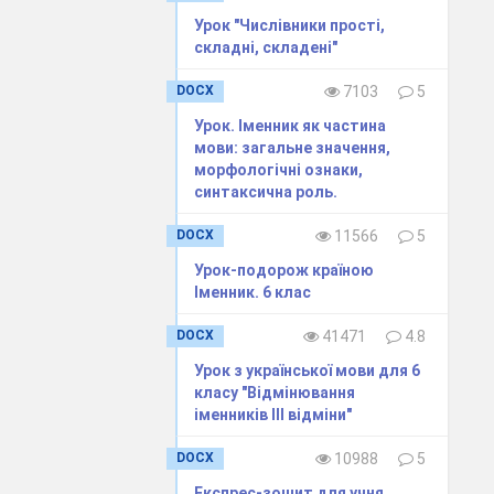
Урок "Числівники прості,
складні, складені"
DOCX
7103
5
Урок. Іменник як частина
мови: загальне значення,
морфологічні ознаки,
синтаксична роль.
DOCX
11566
5
Урок-подорож країною
Іменник. 6 клас
DOCX
41471
4.8
Урок з української мови для 6
класу "Відмінювання
іменників ІІІ відміни"
DOCX
10988
5
Експрес-зошит для учня