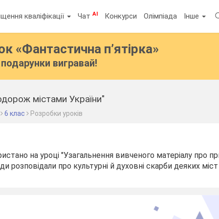
AI
щення кваліфікації
Чат
Конкурси
Олімпіада
Інше
бок
«Фантастична п’ятірка»
подарунки вигравай!
одорож містами України"
6 клас
Розробки уроків
стано на уроці "Узагальнення вивченого матеріалу про пр
оди розповідали про культурні й духовні скарби деяких міст