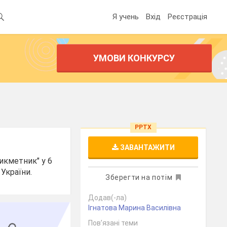
Я учень
Вхід
Реєстрація
УМОВИ КОНКУРСУ
PPTX
ЗАВАНТАЖИТИ
икметник" у 6
 України.
Зберегти на потім
Додав(-ла)
Ігнатова Марина Василівна
Пов’язані теми