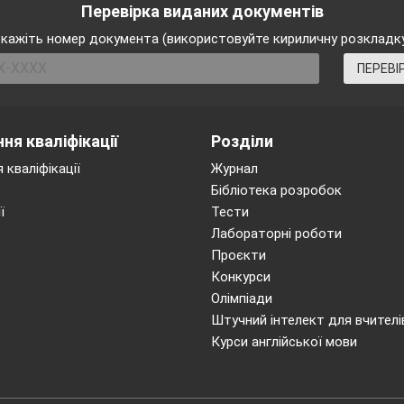
Перевірка виданих документів
кажіть номер документа (використовуйте кириличну розкладк
ПЕРЕВІ
ня кваліфікації
Розділи
 кваліфікації
Журнал
Бібліотека розробок
ї
Тести
Лабораторні роботи
Проєкти
Конкурси
Олімпіади
Штучний інтелект для вчителі
Курси англійської мови