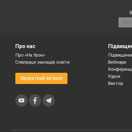
В
Про нас
Підвищен
Про «На Урок»
Підвищення
Співпраця закладів освіти
Вебінари
Конференці
Курси
Зворотний зв'язок
Вектор