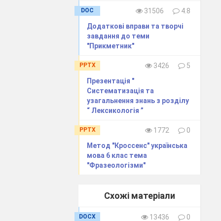
DOC
31506
4.8
Додаткові вправи та творчі
завдання до теми
"Прикметник"
PPTX
3426
5
Презентація "
Систематизація та
узагальнення знань з розділу
“ Лексикологія ”
PPTX
1772
0
Метод "Кроссенс" українська
мова 6 клас тема
"Фразеологізми"
Схожі матеріали
DOCX
13436
0