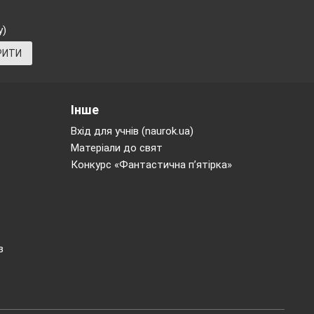
у)
РИТИ
Інше
Вхід для учнів (naurok.ua)
Матеріали до свят
Конкурс «Фантастична п’ятірка»
в