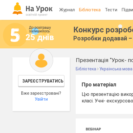
Журнал
Бібліотека
Тести
Підви
Конкурс розро
До розіграшу
залишилось:
25 днів
Розробки додавай – 
Презентація "Урок- п
Бібліотека
Українська мова
ЗАРЕЄСТРУВАТИСЬ
Про матеріал
Вже зареєстровані?
Цю презентацію викори
Увійти
класі. Учні- екскурсов