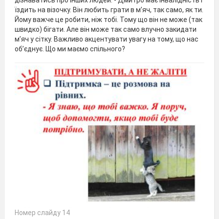
дізнаватись про інших людей. - Дмитро має інвалідність і
їздить на візочку. Він любить грати в м’яч, так само, як ти.
Йому важче це робити, ніж тобі. Тому що він не може (так
швидко) бігати. Але він може так само влучно закидати
м’яч у сітку. Важливо акцентувати увагу на тому, що нас
об’єднує. Що ми маємо спільного?
Номер слайду 14