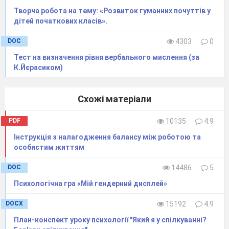
Творча робота на тему: «Розвиток гуманних почуттів у
дітей початкових класів».
DOC
4303
0
Тест на визначення рівня вербального мислення (за
К.Йєрасиком)
Схожі матеріали
PDF
10135
4.9
Інструкція з налагодження балансу між роботою та
особистим життям
DOC
14486
5
Психологічна гра «Мій гендерний дисплей»
DOCX
15192
4.9
План-конспект уроку психології "Який я у спілкуванні?