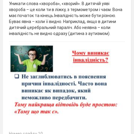
Уникати слова «хвороба», «хворий». В дитячій уяві
хвороба – це коли ти в ліжку, з термометром і чаєм. Вона
має початок та кінець.Інвалідність може бути різною.
Буває явна – коли її видно. Наприклад, якщо в дитини
дитячий церебральний параліч. Або неявна – коли
інвалідність не видно одразу (дитина з аутизмом).
Номер слайду 10