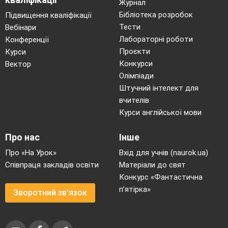
Журнал
Бібліотека розробок
Підвищення кваліфікації
Тести
Вебінари
Лабораторні роботи
Конференції
Проєкти
Курси
Конкурси
Вектор
Олімпіади
Штучний інтелект для
вчителів
Курси англійської мови
Про нас
Інше
Про «На Урок»
Вхід для учнів (naurok.ua)
Співпраця закладів освіти
Матеріали до свят
Конкурс «Фантастична
п’ятірка»
Зворотний зв'язок