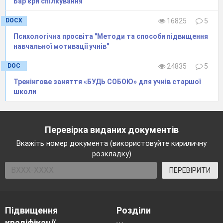
Бар'єри спілкування"
DOCX
16825
5
Психологічна просвіта "Методи та способи підвищення
навчальної мотивації учнів"
DOC
24835
5
Тренінгове заняття «БУДЬ СОБОЮ» для учнів старшої
школи
Перевірка виданих документів
Вкажіть номер документа (використовуйте кириличну
розкладку)
ПЕРЕВІРИТИ
Підвищення
Розділи
кваліфікації