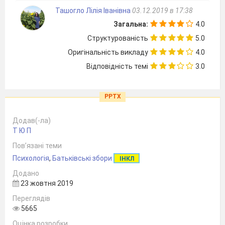
Ташогло Лілія Іванівна
03.12.2019 в 17:38
Загальна:
4.0
Структурованість
5.0
Оригінальність викладу
4.0
Відповідність темі
3.0
PPTX
Додав(-ла)
Т Ю П
Пов’язані теми
Психологія
,
Батьківські збори
ІНКЛ
Додано
23 жовтня 2019
Переглядів
5665
Оцінка розробки