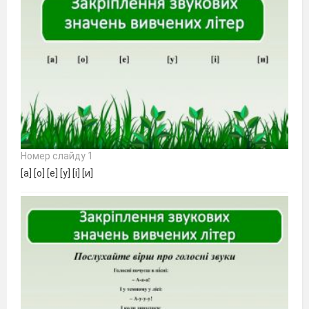
Номер слайду 1
[а] [о] [е] [у] [і] [и]