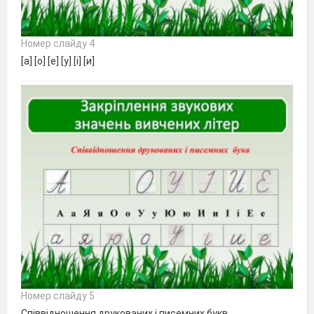
Номер слайду 4
[а] [о] [е] [у] [і] [и]
Номер слайду 5
Співвідношення друкованих і писемних букв