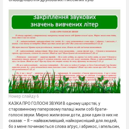
Номер слайду 6
КАЗКА ПРО ГОЛОСНІ ЗВУКИ В одному царстві, у
старовинному паперовому палаці жили собі брати-
голосні звуки. Мирно жили вони доти, доки один із них не
сказав: – Я – найважливіший, найкорисніший для людей,
бо з мене починаються слова аґрус, і абрикос, і апельсин,