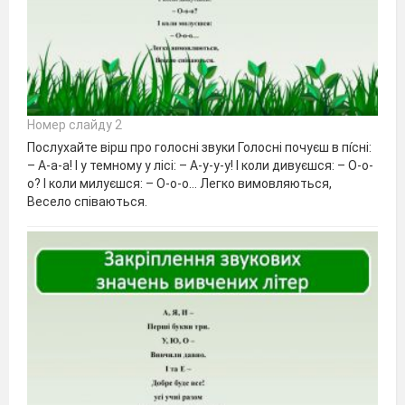
Номер слайду 2
Послухайте вірш про голосні звуки Голосні почуєш в пі́сні:
– А-а-а! І у темному у лісі: – А-у-у-у! І коли дивуєшся: – О-о-
о? І коли милуєшся: – О-о-о… Легко вимовляються,
Весело співаються.