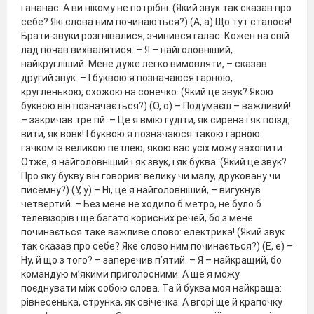
і ананас. А ви нікому не потрібні. (Який звук так сказав про
себе? Які слова ним починаються?) (А, а) Що тут сталося!
Брати-звуки розгнівалися, зчинився галас. Кожен на свій
лад почав вихвалятися. – Я – найголовніший,
найкругліший. Мене дуже легко вимовляти, – сказав
другий звук. – І буквою я позначаюся гарною,
кругленькою, схожою на сонечко. (Який це звук? Якою
буквою він позначається?) (О, о) – Подумаєш – важливий!
– закричав третій. – Це я вмію гудіти, як сирена і як поїзд,
вити, як вовк! І буквою я позначаюся такою гарною:
гачком із великою петлею, якою вас усіх можу захопити.
Отже, я найголовніший і як звук, і як буква. (Який це звук?
Про яку букву він говорив: велику чи малу, друковану чи
писемну?) (У, у) – Ні, це я найголовніший, – вигукнув
четвертий. – Без мене не ходило б метро, не було б
телевізорів і ще багато корисних речей, бо з мене
починається таке важливе слово: електрика! (Який звук
так сказав про себе? Яке слово ним починається?) (Е, е) –
Ну, й що з того? – заперечив п’ятий. – Я – найкращий, бо
командую м’якими приголосними. А ще я можу
поєднувати між собою слова. Та й буква моя найкраща:
рівнесенька, струнка, як свічечка. А вгорі ще й крапочку