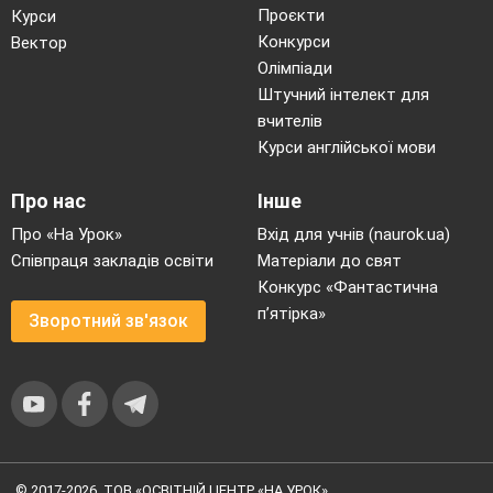
Проєкти
Курси
Конкурси
Вектор
Олімпіади
Штучний інтелект для
вчителів
Курси англійської мови
Про нас
Інше
Про «На Урок»
Вхід для учнів (naurok.ua)
Співпраця закладів освіти
Матеріали до свят
Конкурс «Фантастична
п’ятірка»
Зворотний зв'язок
© 2017-2026, ТОВ «ОСВІТНІЙ ЦЕНТР «НА УРОК»