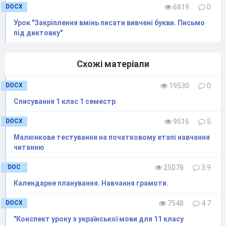
DOCX
6819
0
Урок "Закріплення вмінь писати вивчені букви. Письмо
під диктовку"
Схожі матеріали
DOCX
19530
0
Списування 1 клас 1 семестр
DOCX
9516
5
Малюнкове тестування на початковому етапі навчання
читанню
DOC
25078
3.9
Календарне планування. Навчання грамоти.
DOCX
7548
4.7
"Конспект уроку з української мови для 11 класу