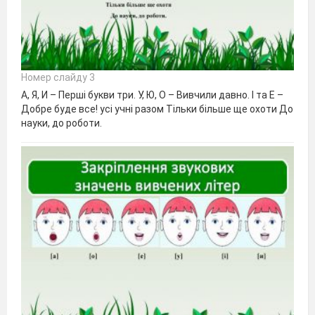
Номер слайду 3
А, Я, И – Перші букви три. У, Ю, О – Вивчили давно. І та Е –
Добре буде все! усі учні разом Тільки більше ще охоти До
науки, до роботи.