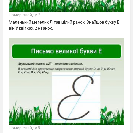
Номер слайду 7
Маленький метелик Літав цілий ранок, Знайшов букву Е
він У квітках, де ґанок.
Номер слайду 8