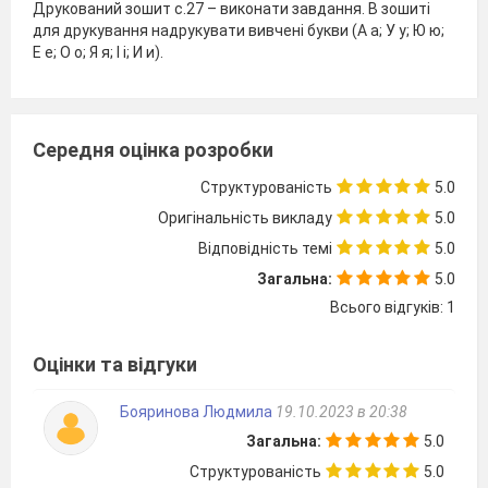
Друкований зошит с.27 – виконати завдання. В зошиті
для друкування надрукувати вивчені букви (А а; У у; Ю ю;
Е е; О о; Я я; І і; И и).
Середня оцінка розробки
Структурованість
5.0
Оригінальність викладу
5.0
Відповідність темі
5.0
Загальна:
5.0
Всього відгуків: 1
Оцінки та відгуки
Бояринова Людмила
19.10.2023 в 20:38
Загальна:
5.0
Структурованість
5.0