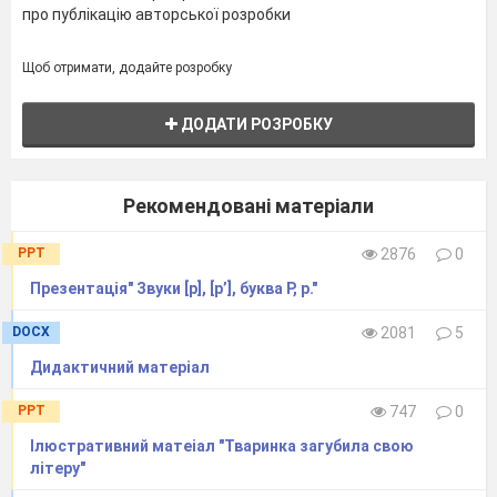
про публікацію авторської розробки
Щоб отримати, додайте розробку
ДОДАТИ РОЗРОБКУ
Рекомендовані матеріали
PPT
2876
0
Презентація" Звуки [р], [р’], буква Р, р."
DOCX
2081
5
Дидактичний матеріал
PPT
747
0
Ілюстративний матеіал "Тваринка загубила свою
літеру"