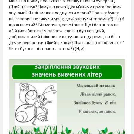
маю. І на цьому все. Ставлю крапку в нашій суперечці.
(Який це звук? Чому він командує м’якими приголосними
звуками? Як він може поєднувати слова? Про яку букву
він говорив: велику чи малу, друковану чи писемну?) (І, і) А
що ж шостий? Він мовчав, хоча і знав. Що і без нього не
обійтися багатьом словам, але він був лагідний,
доброзичливий і ніколи не втручався в даремні, на його
думку, суперечки. (Який це звук? Яка в нього особливість?
Якою буквою він позначається?) (И, и)