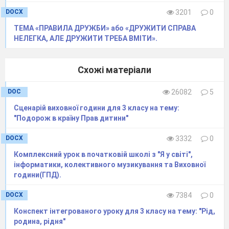
*Цікаві повідомлення про рослини-символи,
DOCX
3201
0
лікувальні властивості.
ТЕМА «ПРАВИЛА ДРУЖБИ» або «ДРУЖИТИ СПРАВА
Висновок:
усі етапи проекту в комплексі мають
НЕЛЕГКА, АЛЕ ДРУЖИТИ ТРЕБА ВМІТИ».
навчально-виховну цінність; сприяють розвитку
пізнавальної активності учнів, реалізації їх творчого
потенціалу; викликають інтерес до навчання;
спрямовані на створення й підтримання
Схожі матеріали
доброзичливого мікроклімату в класі; усвідомленню
кожним свого власного внеску в спільну роботу,
DOC
26082
5
розвивають уміння спілкуватися, адаптуватися в
соціумі.
Сценарій виховної години для 3 класу на тему:
"Подорож в країну Прав дитини"
DOCX
3332
0
ЗАХИСТ ПРОЕКТУ
Комплексний урок в початковій школі з "Я у світі",
інформатики, колективного музикування та Виховної
Тема. Народні символи-рослини.
години(ГПД).
Хід заходу
DOCX
7384
0
І. Організаційний момент
Конспект інтегрованого уроку для 3 класу на тему: "Рід,
родина, рідня"
►►
Читання вірша (дівчина-україночка)