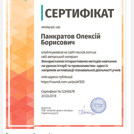
●
за предметно-змістовою галуззю — міжпредметний;
●
за характером контактів —
учні школи об’єднані у 4
команди;
●
за кількістю учасників — колективний;
●
за тривалістю — середньотривалий
Завдання для груп
.
1-ша група. . Добирання інформації про трав’янисті
рослини-народні символи українців.
- трав’янисті символи
* в піснях, легендах, віршах;
*в народних звичаях і традиціях;
* в українському
фольклорі.
2-га група. . Добирання інформації про кущі -народні
символи українців.
кущі-символи:
* в піснях, легендах, віршах;
*в народних звичаях і традиціях;