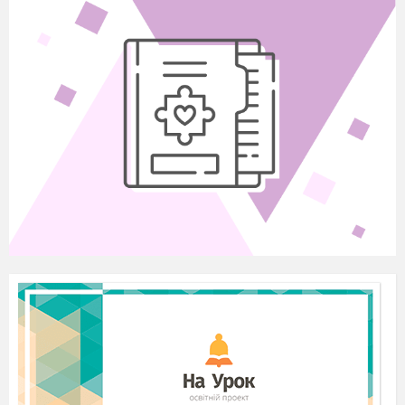
Методи дослідження
:
пошук інформації:
енциклопедії, довідники, інтернет; повідомлення на
уроках із предметів: природознавство, літературне
читання, основи здоров’я, пошукова діяльність, бесіди з
батьками, консультації педагогів.
План роботи над проектом
1. Визначення актуальності цієї теми.
2. Практична, теоретична, пізнавальна значущість
передбачених результатів.
3. Обговорення проекту з учнями.
4. Самостійна діяльність учнів: пошук різних
матеріалів.
5. Захист проекту.
Форма реалізації проекту:
виховний захід
Характеристика проекту:
●
за характером домінантної діяльності — навчально-
пізнавальний;