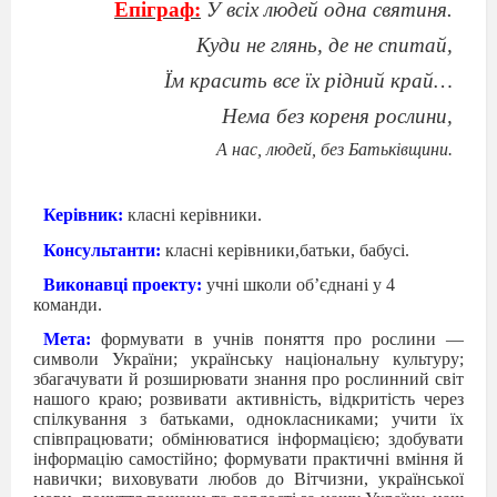
Епіграф:
У всіх людей одна святиня.
Куди не глянь, де не спитай,
Їм красить все їх рідний край…
Нема без кореня рослини,
А нас, людей, без Батьківщини.
Керівник:
класні керівники.
Консультанти:
класні керівники,батьки, бабусі.
Виконавці проекту:
учні школи об’єднані у 4
команди.
Мета:
формувати в учнів поняття про рослини —
символи України; українську національну культуру;
збагачувати й розширювати знання про рослинний світ
нашого краю; розвивати активність, відкритість через
спілкування з батьками, однокласниками; учити їх
співпрацювати; обмінюватися інформацією; здобувати
інформацію самостійно; формувати практичні вміння й
навички; виховувати любов до Вітчизни, української