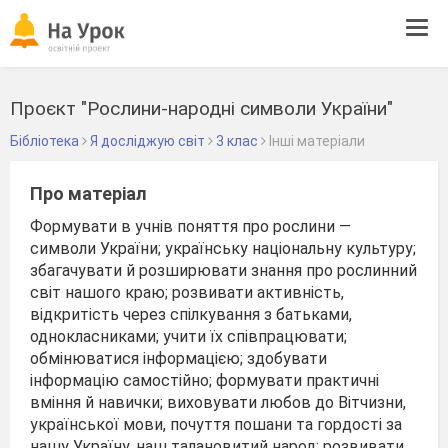
Tog
navi
Проєкт "Рослини-народні символи України"
Бібліотека
Я досліджую світ
3 клас
Інші матеріали
Про матеріал
Формувати в учнів поняття про рослини —
символи України; українську національну культуру;
збагачувати й розширювати знання про рослинний
світ нашого краю; розвивати активність,
відкритість через спілкування з батьками,
однокласниками; учити їх співпрацювати;
обмінюватися інформацією; здобувати
інформацію самостійно; формувати практичні
вміння й навички; виховувати любов до Вітчизни,
української мови, почуття пошани та гордості за
нашу Україну, наш талановитий народ; розвивати