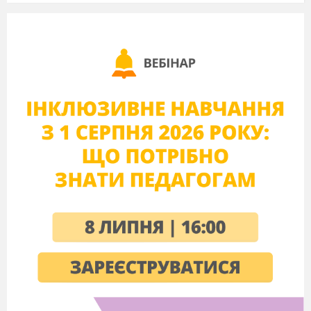
розвиватимуть свої мистецькі навички. Під час
роботи над проектом діти збагатять і розширять
знання про дерева, кущі, трав’янисті рослини, більше
дізнаються про їх лікувальні властивоті.
Очікувані результати:
Під час роботи над проектом
учні вчаться
організовувати свою діяльність, чітко і переконливо
викладати інформацію, захищати свою точку зору,
слухати один одного, працювати в межах групи,
узагальнювати та створювати власні інформаційні
повідомлення, оцінювати і публічно захищати
результати своєї роботи. Проект
як додатковий
засіб,
допоможе повірити у свої сили, у себе,
підвищить якість навчання, розвиватиме пізнавальну
сферу та особистісні якості молодших школярів.
Гіпотеза
:
Чому саме ці рослини
стали народними
символами України?
Ключові слова:
народні символи, рослини, Україна, квіти, верба,
дуб,
калина, народ, традиції, звичаї, обереги, лікувальні
властивості, художнє слово.