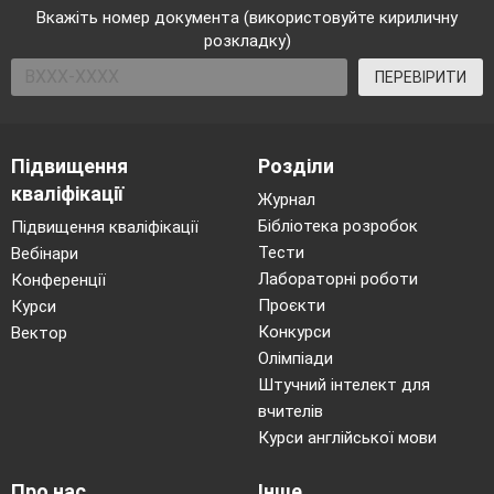
Вкажіть номер документа (використовуйте кириличну
розкладку)
ПЕРЕВІРИТИ
Підвищення
Розділи
кваліфікації
Журнал
Бібліотека розробок
Підвищення кваліфікації
Тести
Вебінари
Лабораторні роботи
Конференції
Проєкти
Курси
Конкурси
Вектор
Олімпіади
Штучний інтелект для
вчителів
Курси англійської мови
Про нас
Інше