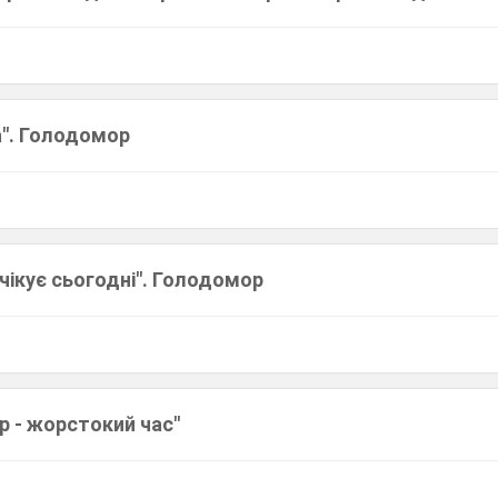
а". Голодомор
очікує сьогодні". Голодомор
р - жорстокий час"