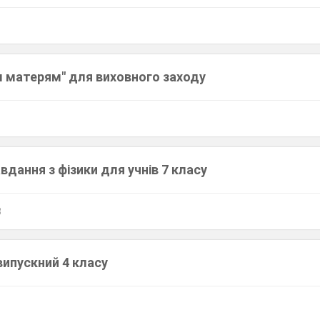
м матерям" для виховного заходу
авдання з фізики для учнів 7 класу
8
випускний 4 класу