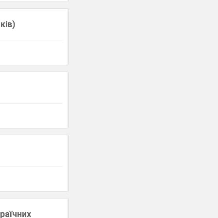
ків)
раїчних