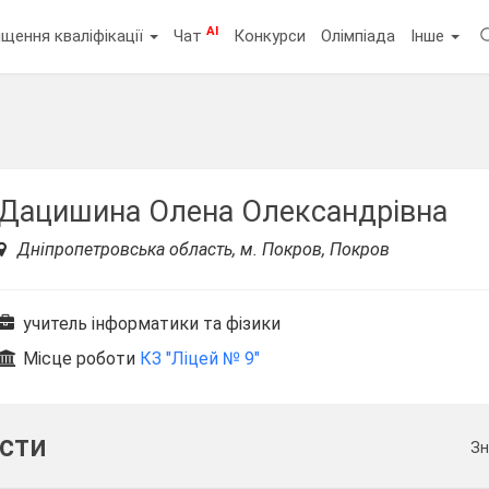
AI
щення кваліфікації
Чат
Конкурси
Олімпіада
Інше
Дацишина Олена Олександрівна
Дніпропетровська область, м. Покров, Покров
учитель інформатики та фізики
Місце роботи
КЗ "Ліцей № 9"
ести
Зн