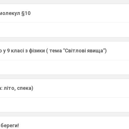
 молекул §10
у 9 класі з фізики ( тема "Світлові явища")
: літо, спека)
 береги!