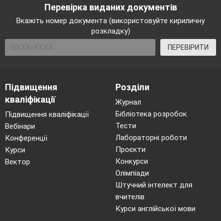
Перевірка виданих документів
Вкажіть номер документа (використовуйте кириличну
розкладку)
ПЕРЕВІРИТИ
Підвищення
Розділи
кваліфікації
Журнал
Бібліотека розробок
Підвищення кваліфікації
Тести
Вебінари
Лабораторні роботи
Конференції
Проєкти
Курси
Конкурси
Вектор
Олімпіади
Штучний інтелект для
вчителів
Курси англійської мови