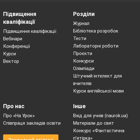
Підвищення
Розділи
кваліфікації
Журнал
Бібліотека розробок
Підвищення кваліфікації
Тести
Вебінари
Лабораторні роботи
Конференції
Проєкти
Курси
Конкурси
Вектор
Олімпіади
Штучний інтелект для
вчителів
Курси англійської мови
Про нас
Інше
Про «На Урок»
Вхід для учнів (naurok.ua)
Співпраця закладів освіти
Матеріали до свят
Конкурс «Фантастична
п’ятірка»