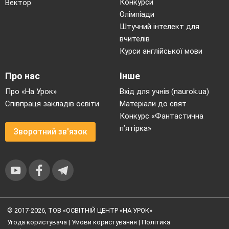
Конкурси
Вектор
Олімпіади
Штучний інтелект для
вчителів
Курси англійської мови
Про нас
Інше
Про «На Урок»
Вхід для учнів (naurok.ua)
Співпраця закладів освіти
Матеріали до свят
Конкурс «Фантастична
п’ятірка»
Зворотний зв'язок
© 2017-2026, ТОВ «ОСВІТНІЙ ЦЕНТР «НА УРОК»
Угода користувача
|
Умови користування
|
Політика