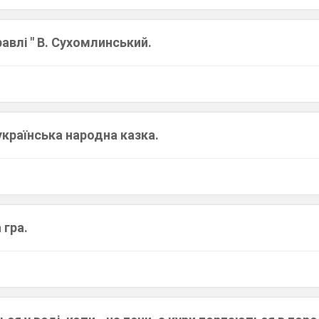
авлі " В. Сухомлинський.
-українська народна казка.
 гра.