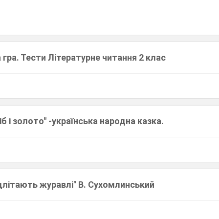
гра. Тести Літературне читання 2 клас
іб і золото" -українська народна казка.
длітають журавлі" В. Сухомлинський