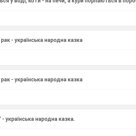
ся у воді, коти - на печи, а кури порпаються в поро
 рак - українська народна казка
 рак - українська народна казка
" - українська народна казка.