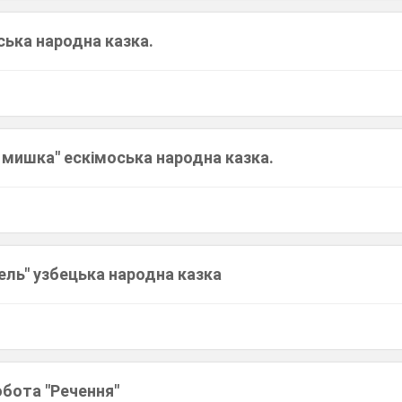
иська народна казка.
 і мишка" ескімоська народна казка.
ель" узбецька народна казка
обота "Речення"