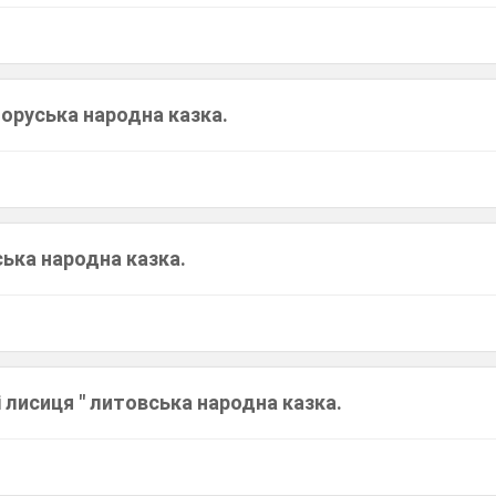
ілоруська народна казка.
ська народна казка.
 і лисиця " литовська народна казка.