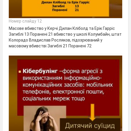
Номер слайду 12
Масове вбивство у Керчі Дилан Кліболд та Ерік Гарріс
Загиблі 13 Поранені 21 вбивство у школі Колумбайн, штат
Колорадо Владислав Росляков, підозрюваний у
масовому вбивстві Загиблі 21 Поранені 72