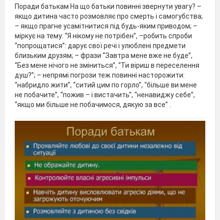
Поради батькам На що батьки повинні звернути увагу? –
якщо дитина часто розмовляє про смерть і самогубства;
– якщо прагне усамітнитися під будь-яким приводом; –
міркує на тему: “Я нікому не потрібен”, –робить спроби
“попрощатися”: дарує свої речі і улюблені предмети
близьким друзям; – фрази “Завтра мене вже не буде”,
“Без мене нічого не зміниться”, “Ти віриш в переселення
душ?”; – непрямі погрози теж повинні насторожити:
“набридло жити”, “ситий цим по горло”, “більше ви мене
не побачите”, “пожив – і вистачить”, “ненавиджу себе”,
“якщо ми більше не побачимося, дякую за все” .