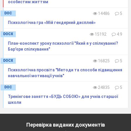
особистим життям
DOC
14486
5
Психологічна гра «Мій гендерний дисплей»
DOCX
15192
4.9
План-конспект уроку психології "Який я у спілкуванні?
Бар'єри спілкування"
DOCX
16825
5
Психологічна просвіта "Методи та способи підвищення
навчальної мотивації учнів"
DOC
24835
5
Тренінгове заняття «БУДЬ СОБОЮ» для учнів старшої
школи
Перевірка виданих документів