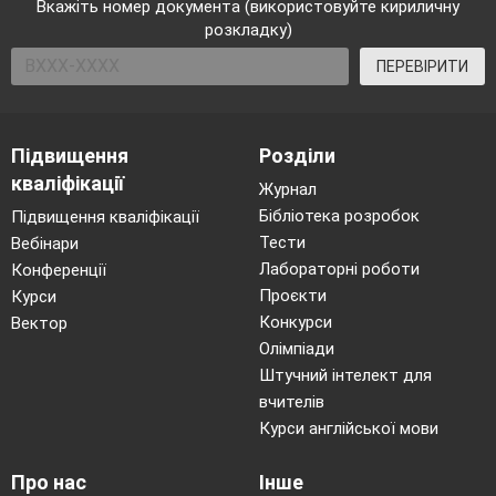
Вкажіть номер документа (використовуйте кириличну
розкладку)
ПЕРЕВІРИТИ
Підвищення
Розділи
кваліфікації
Журнал
Бібліотека розробок
Підвищення кваліфікації
Тести
Вебінари
Лабораторні роботи
Конференції
Проєкти
Курси
Конкурси
Вектор
Олімпіади
Штучний інтелект для
вчителів
Курси англійської мови
Про нас
Інше