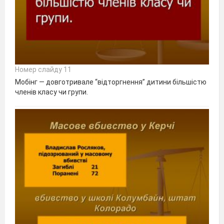
Номер слайду 11
Мобінг — довготривале “відторгнення” дитини більшістю
членів класу чи групи.