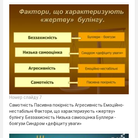
Номер слайду 7
Самотність Пасивна покірність Агресивність Емоційно-
нестабільні Фактори, що характеризують «жертву»
булінгу. Беззахисність Низька самооцінка Буллери -
боягузи Синдром «дефіциту уваги»