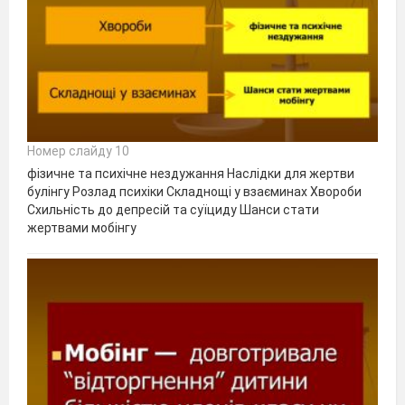
Номер слайду 10
фізичне та психічне нездужання Наслідки для жертви
булінгу Розлад психіки Складнощі у взаєминах Хвороби
Схильність до депресій та суїциду Шанси стати
жертвами мобінгу