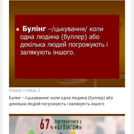
Номер слайду 2
Булінг –/цькування/ коли одна людина (буллер) або
декілька людей погрожують і залякують іншого.