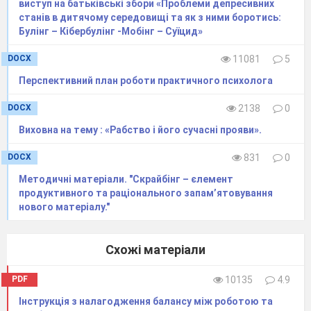
виступ на батьківські збори «Проблеми депресивних
станів в дитячому середовищі та як з ними боротись:
Булінг – Кібербулінг -Мобінг – Суїцид»
DOCX
11081
5
Перспективний план роботи практичного психолога
DOCX
2138
0
Виховна на тему : «Рабство і його сучасні прояви».
DOCX
831
0
Методичні матеріали. "Скрайбінг – єлемент
продуктивного та раціонального запам’ятовування
нового матеріалу."
Схожі матеріали
PDF
10135
4.9
Інструкція з налагодження балансу між роботою та