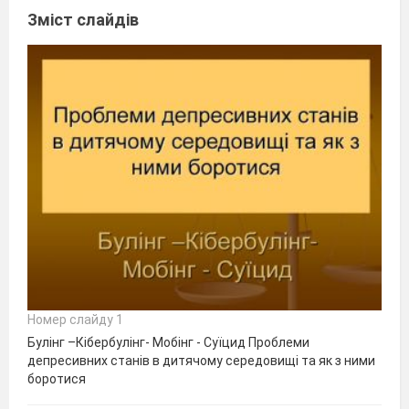
Зміст слайдів
Номер слайду 1
Булінг –Кібербулінг- Мобінг - Суїцид Проблеми
депресивних станів в дитячому середовищі та як з ними
боротися