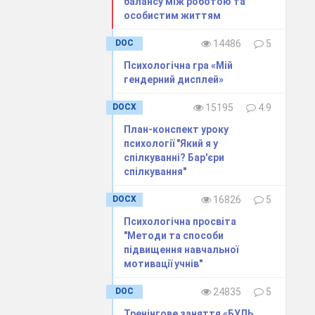
балансу між роботою та
активізації
особистим життям
. Інтеграція
DOC
14486
5
великий вплив
Психологічна гра «Мій
є для всіх її
гендерний дисплей»
осуватися до
DOCX
15195
4.9
План-конспект уроку
 дає змогу:
психології "Який я у
 теми, усувати
спілкуванні? Бар'єри
спілкування"
ном, засвоєння
DOCX
16826
5
 навчальні та
Психологічна просвіта
"Методи та способи
підвищення навчальної
гти цілісності
мотивації учнів"
DOC
24835
5
Тренінгове заняття «БУДЬ