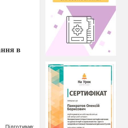
ання в
Підготував: