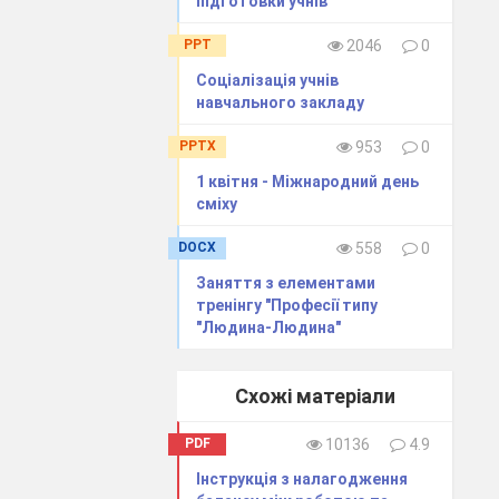
підготовки учнів
PPT
2046
0
асного життя,
Соціалізація учнів
з засобів їх
навчального закладу
ішити основні
PPTX
953
0
ими людськими
1 квітня - Міжнародний день
сміху
і всюди брати
го підходу до
DOCX
558
0
 таким чином:
Заняття з елементами
ті, мають між
тренінгу "Професії типу
"Людина-Людина"
кої системи.
Схожі матеріали
ована, а тому
 теоретичне
PDF
10136
4.9
бутнього. Але
Інструкція з налагодження
закладає нові