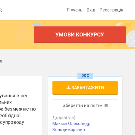
Я учень
Вхід
Реєстрація
УМОВИ КОНКУРСУ
лі
DOC
ЗАВАНТАЖИТИ
ування в неї
альних
Зберегти на потім
між безмежністю
еобхідної
Додав(-ла)
о супроводу
Макєєв Олександр
Володимирович