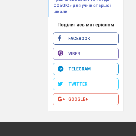
СОБОЮ» для учнів старшої
их предметів у
школи
Поділитись матеріалом
знань і вмінь;
FACEBOOK
цесі вивчення
VIBER
лу;
TELEGRAM
TWITTER
GOOGLE+
дні наступні
у;