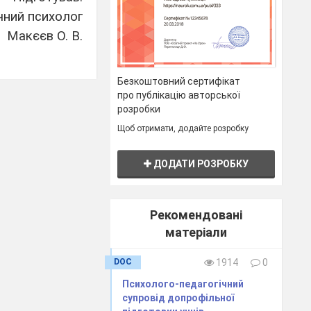
чний психолог
Макєєв О. В.
Безкоштовний сертифікат
про публікацію авторської
розробки
Щоб отримати, додайте розробку
ДОДАТИ РОЗРОБКУ
яд, являється
у освіти у 21
Рекомендовані
нтський масив
матеріали
і. Адже світ
DOC
1914
0
іж дитиною і
Психолого-педагогічний
увати складні
супровід допрофільної
ні точки зору