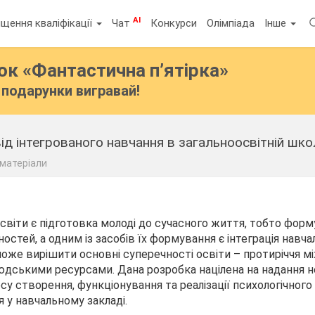
AI
щення кваліфікації
Чат
Конкурси
Олімпіада
Інше
бок
«Фантастична п’ятірка»
подарунки вигравай!
ід інтегрованого навчання в загальноосвітній шко
 матеріали
віти є підготовка молоді до сучасного життя, тобто форм
остей, а одним із засобів їх формування є інтеграція навч
 може вирішити основні суперечності освіти – протиріччя 
дськими ресурсами. Дана розробка націлена на надання н
су створення, функціонування та реалізації психологічног
я у навчальному закладі.