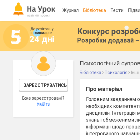
Журнал
Бібліотека
Тести
Підви
Конкурс розро
До розіграшу
залишилось:
24 дні
Розробки додавай – 
Психологічний супров
Бібліотека
Психологія
Інші
ЗАРЕЄСТРУВАТИСЬ
Про матеріал
Вже зареєстровані?
Головним завданням ос
Увійти
необхідних компетентн
дисциплін. Інтеграція
знань і обмеженими лю
інформації щодо проце
інтегрованого навчанн