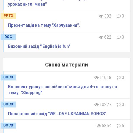
уроках англ. мови"
PPTX
392
0
Презентація на тему "Харчування".
DOC
622
0
Виховний захід " English is fun"
Схожі матеріали
DOCX
11018
0
Конспект уроку з англійської мови для 4-го класу на
тему: "Shopping"
DOCX
10227
0
Позакласний захід "WE LOVE UKRAINIAN SONGS"
DOCX
5854
5