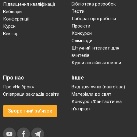
Бібліотека розробок
Підвищення кваліфікації
Тести
Вебінари
Лабораторні роботи
Конференції
Проєкти
Курси
Конкурси
Вектор
Олімпіади
Штучний інтелект для
вчителів
Курси англійської мови
Про нас
Інше
Про «На Урок»
Вхід для учнів (naurok.ua)
Співпраця закладів освіти
Матеріали до свят
Конкурс «Фантастична
п’ятірка»
Зворотний зв'язок