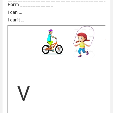
Form _____________
I can …
I can’t …
V