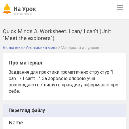
Tog
navi
Quick Minds 3. Worksheet. I can/ I can't (Unit
"Meet the explorers")
Бібліотека
Англійська мова
Матеріали до уроків
Про матеріал
Завдання для практики граматичних структур "I
can... / I can't ...". За зоровою опорою учні
розповідають / пишуть правдиву інформацію про
себе.
Перегляд файлу
Name
________________________________