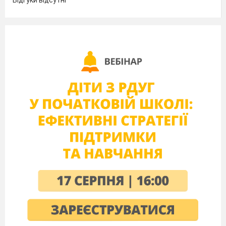
Відгуки відсутні
кінцевої вартості майна тощо.
Якщо говорити про оптимізацію ефективності інвестиційної
діяльності підприємств на рівні держави, то тут варто
відзначити наступні заходи:
- розширення бази інвестиційних ресурсів через механізми
податкової, митної та регуляторної політики;
- акумулювання коштів населення у рамках систем
соціального та пенсійного страхування;
- посилення інвестиційного напрямку ринку цінних паперів;
- посилення інвестиційної активності громадян та
забезпечення надійного захисту їх заощаджень;
- спрощення доступу підприємств
до довгострокових
кредитів тощо.
Якщо говорити про рівень підприємства, варто назвати
наступні заходи, потрібно:
- оптимально поєднати централізацію та децентралізацію
управління інвестиційною діяльністю;
- виробити нові цілі та завдання з удосконалення організації
аналітичного забезпечення методичного апарату управління
інвестиційною діяльністю;
- повсякчас вдосконалювати управління інвестиційною