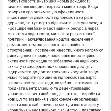
прибутковості; внутрішня норма дохідності;
визначення кінцевої вартості майна тощо. Якщо
говорити про оптимізацію ефективності
інвестиційної діяльності підприємств на рівні
держави, то тут варто відзначити наступні заходи:
- розширення бази інвестиційних ресурсів через
механізми податкової, митної та регуляторної
політики; - акумулювання коштів населення у
рамках систем соціального та пенсійного
страхування; - посилення інвестиційного напрямку
ринку цінних паперів; - посилення інвестиційної
активності громадян та забезпечення надійного
захисту їх заощаджень; - спрощення доступу
підприємств до довгострокових кредитів тощо.
Якщо говорити про рівень підприємства, варто
назвати наступні заходи, потрібно: - оптимально
поєднати централізацію та децентралізацію
управління інвестиційною діяльністю; - виробити
нові цілі та завдання з удосконалення організації
аналітичного забезпечення методичного апарату
управління інвестиційною діяльністю; - повсякчас