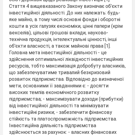
Стаття 4 вищевказаного Закону визначає об’єкти
інвестиційної діяльності. До них належать: будь-
яке майно, в тому числі основні фонди і оборотні
кошти в усіх галузях економіки, цінні папери (крім
векселів), цільові грошові вклади, науково-
технічна продукція, інтелектуальні цінності, інші
об'єкти власності, а також майнові права [1].
Головна мета інвестиційної діяльності - це
здійснення оптимальної ліквідності інвестиційних
ресурсів, тобто максимізація добробуту власників,
що забезпечуватиме тривалий безкризовий
розвиток підприємства. Відповідно до визначеної
мети, основними її завданнями є: - досягти
високих темпів економічного розвитку
підприємства; - максимізувати доходи (прибутки)
від інвестиційної діяльності та мінімізувати
інвестиційні ризики; - забезпечити фінансову
стійкість та платоспроможність підприємства.
Інвестиційна діяльність підприємства
здійснюється за рахунок: - власних фінансових