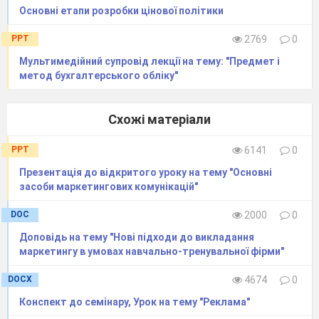
Основні етапи розробки цінової політики
PPT
2769
0
Мультимедійний супровід лекції на тему: "Предмет і
метод бухгалтерського обліку"
Схожі матеріали
PPT
6141
0
Презентація до відкритого уроку на тему "Основні
засоби маркетингових комунікацій"
DOC
2000
0
Доповідь на тему "Нові підходи до викладання
маркетингу в умовах навчально-тренувальної фірми"
DOCX
4674
0
Конспект до семінару, Урок на тему "Реклама"