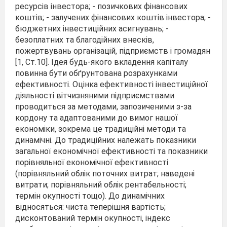
ресурсів інвестора; - позичкових фінансових
коштів; - залучених фінансових коштів інвестора; -
бюджетних інвестиційних асигнувань; -
безоплатних та благодійних внесків,
пожертвувань організацій, підприємств і громадян
[1, Ст.10]. Ідея будь-якого вкладення капіталу
повинна бути обґрунтована розрахунками
ефективності. Оцінка ефективності інвестиційної
діяльності вітчизняними підприємствами
проводиться за методами, запозиченими з-за
кордону та адаптованими до вимог нашої
економіки, зокрема це традиційні методи та
динамічні. До традиційних належать показники
загальної економічної ефективності та показники
порівняльної економічної ефективності
(порівняльний облік поточних витрат; наведені
витрати; порівняльний облік рентабельності;
термін окупності тощо). До динамічних
відносяться: чиста теперішня вартість;
дисконтований термін окупності, індекс