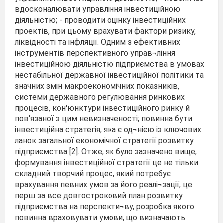
вдосконалювати управління інвестиційною
діяльністю; - проводити оцінку інвестиційних
проектів, при цьому врахувати фактори ризику,
ліквідності та інфляції. Одним з ефективних
інструментів перспективного управ¬ління
інвестиційною діяльністю підприємства в умовах
нестабільної державної інвестиційної політики та
значних змін макроекономічних показників,
системи державного регулювання ринкових
процесів, кон'юнктури інвестиційного ринку й
пов'язаної з цим невизначеності; повинна бути
інвестиційна стратегія, яка є од¬нією із ключових
ланок загальної економічної стратегії розвитку
підприємства [2]. Отже, як було зазначено вище,
формування інвестиційної стратегії це не тільки
складний творчий процес, який потребує
врахування певних умов за його реалі¬зації, це
перш за все довгостроковий план розвитку
підприємства на перспекти¬ву, розробка якого
повинна враховувати умови, що визначають