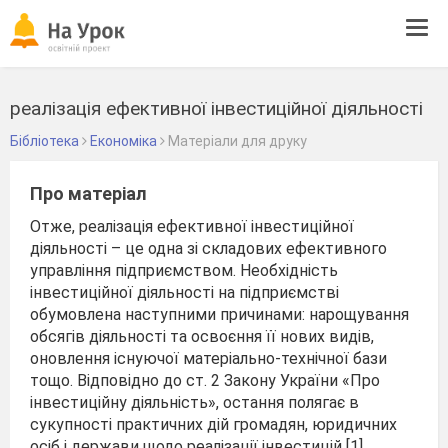
Tog
navi
реалізація ефективної інвестиційної діяльності
Бібліотека
Економіка
Матеріали для друку
Про матеріал
Отже, реалізація ефективної інвестиційної
діяльності – це одна зі складових ефективного
управління підприємством. Необхідність
інвестиційної діяльності на підприємстві
обумовлена наступними причинами: нарощування
обсягів діяльності та освоєння її нових видів,
оновлення існуючої матеріально-технічної бази
тощо. Відповідно до ст. 2 Закону України «Про
інвестиційну діяльність», остання полягає в
сукупності практичних дій громадян, юридичних
осіб і держави щодо реалізації інвестицій [1].