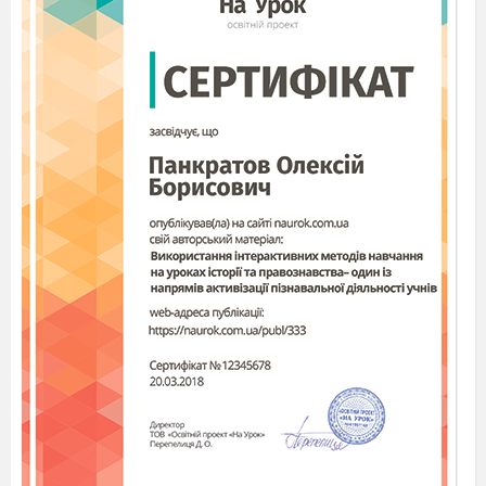
продажу
ак¬тивів, термінів їх зберігання, пра¬вил їх обліку,
додержання нормативів, звітності та ін.