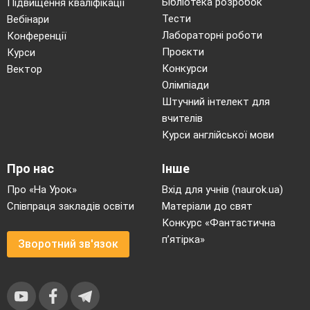
Бібліотека розробок
Підвищення кваліфікації
Тести
Вебінари
Лабораторні роботи
Конференції
Проєкти
Курси
Конкурси
Вектор
Олімпіади
Штучний інтелект для
вчителів
Курси англійської мови
Про нас
Інше
Про «На Урок»
Вхід для учнів (naurok.ua)
Співпраця закладів освіти
Матеріали до свят
Конкурс «Фантастична
п’ятірка»
Зворотний зв'язок