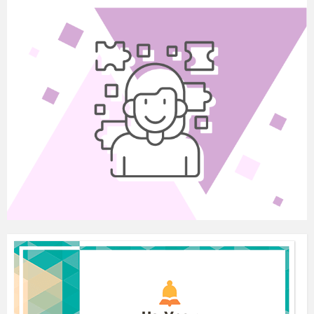
діяльністю;
- проводити оцінку інвестиційних проектів, при цьому
врахувати фактори ризику, ліквідності та інфляції.
Одним з ефективних інструментів перспективного
управ¬ління інвестиційною діяльністю підприємства в
умовах нестабільної державної інвестиційної політики та
значних змін макроекономічних показників, системи
державного регулювання ринкових процесів, кон'юнктури
інвестиційного ринку й пов'язаної з цим невизначеності;
повинна бути інвестиційна стратегія, яка є од¬нією із
ключових ланок загальної економічної стратегії розвитку
підприємства [2].
Отже, як було зазначено вище, формування інвестиційної
стратегії це не тільки складний творчий процес, який
потребує врахування певних умов за його реалі¬зації, це
перш за все довгостроковий план розвитку підприємства на
перспекти¬ву, розробка якого повинна враховувати умови,
що визначають актуальність, послідовність і необхідність
розробки інвестиційної стратегії на певному етапі життєвого
циклу підприємства.
Підсумовуючи, зазначимо, що інвестиційна стратегія не
тільки визначає умови й засоби для успішного розвитку
організації, а й враховує головні інвестиційні цілі щодо:
доходності, ліквідності, ризику та зростання капіталу
підприємства, рекомендації, які висуваються до складу
активів інвестиційного портфеля, умов придбання та