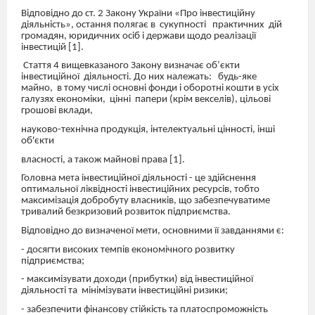
Відповідно до ст. 2 Закону України «Про інвестиційну
діяльність», остання полягає в
сукупності
практичних
дій
громадян, юридичних осіб і держави щодо реалізації
інвестицій [1].
Стаття 4 вищевказаного Закону визначає об’єкти
інвестиційної
діяльності. До них належать:
будь-яке
майно,
в тому числі основні фонди і оборотні кошти в усіх
галузях економіки,
цінні
папери (крім векселів), цільові
грошові вклади,
науково-технічна продукція, інтелектуальні цінності, інші
об'єкти
власності, а також майнові права [1].
Головна мета інвестиційної діяльності - це здійснення
оптимальної ліквідності інвестиційних ресурсів, тобто
максимізація добробуту власників, що забезпечуватиме
тривалий безкризовий розвиток підприємства.
Відповідно до визначеної мети, основними її завданнями є:
- досягти високих темпів економічного розвитку
підприємства;
- максимізувати доходи (прибутки) від інвестиційної
діяльності та
мінімізувати інвестиційні ризики;
- забезпечити фінансову стійкість та платоспроможність