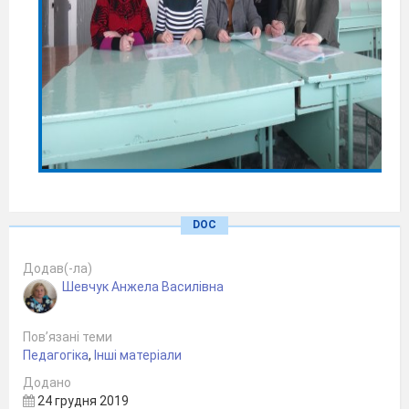
DOC
Роль гурткової
Додав(-ла)
Шевчук Анжела Василівна
дослідницької роботи
Пов’язані теми
при формуванні
Педагогіка
,
Інші матеріали
Додано
професійних навичок
24 грудня 2019