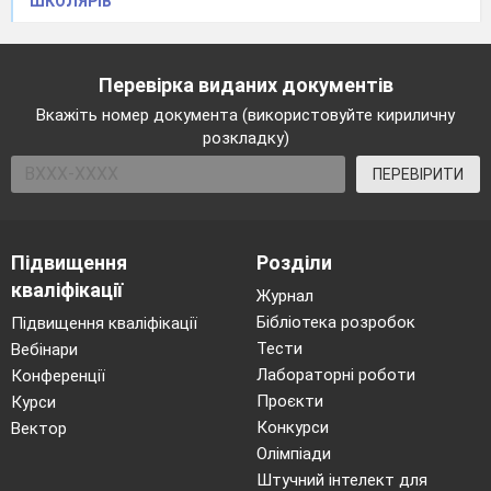
ШКОЛЯРІВ
практично вся група.
Гурткова робота є найбільш масовою формою
науково-дослідницької творчості студентів та
Перевірка виданих документів
найпоширенішою формою позааудиторної
Вкажіть номер документа (використовуйте кириличну
роботи.
Тематика гурткових занять підпорядкована
розкладку)
навчальному матеріалу та
відповідає інтересам
ПЕРЕВІРИТИ
студентів. На заняттях гуртка студенти удосконалюють
свої знання, уміння і навички, переконуються в
практичному значенні їх в майбутній професії, дістають
нову цікаву інформацію, з користю проводять свій
Підвищення
Розділи
вільний час. Гурток готує студентів до самопізнання,
кваліфікації
Журнал
самоутвердження і самовираження.
Бібліотека розробок
Підвищення кваліфікації
Метою гурткової роботи є:
Тести
Вебінари
розширення і поглиблення бази знань;
Лабораторні роботи
Конференції
розвиток пізнавальних інтересів і творчих
Проєкти
Курси
здібностей;
Конкурси
Вектор
формування практичних умінь і навичок.
Олімпіади
До завдань гурткової роботи відносять:
Штучний інтелект для