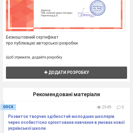
Гурткова та дослідницька робота – шлях до пізнання
Безкоштовний сертифікат
Роль гурткової дослідницької роботи
про публікацію авторської розробки
при формуванні професійних навичок
молодшого спеціаліста
Щоб отримати, додайте розробку
В системі аграрної освіти першочергове
ДОДАТИ РОЗРОБКУ
значення має підготовка спеціалістів для
сільськогосподарського виробництва всебічно
розвинених, освічених, які б володіли професійною
Рекомендовані матеріали
майстерністю, уміло використовували набуті теоретичні
знання на практиці, творчо підходили до вирішення
DOCX
2949
0
проблем в сільському господарстві, відповідали б
Розвиток творчих здібностей молодших школярів
вимогам сучасного виробництва.
через особистісно орієнтоване навчання в умовах нової
Основним способом подачі навчального
української школи